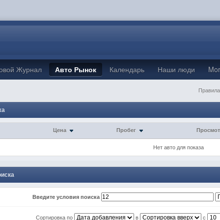
овой Журнал
Авто Рынок
Календарь
Наши люди
Mo
Правила
жа
Цена
Пробег
Просмо
Нет авто для показа
оиска
Введите условия поиска
Сортировка по
в
с