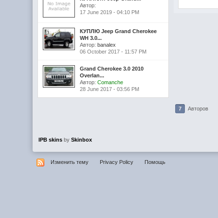
Автор:
17 June 2019 - 04:10 PM
КУПЛЮ Jeep Grand Cherokee
WH 3.0...
Автор:
banalex
06 October 2017 - 11:57 PM
Grand Cherokee 3.0 2010
Overlan...
Автор:
Comanche
28 June 2017 - 03:56 PM
7
Авторов
IPB skins
by
Skinbox
Изменить тему
Privacy Policy
Помощь