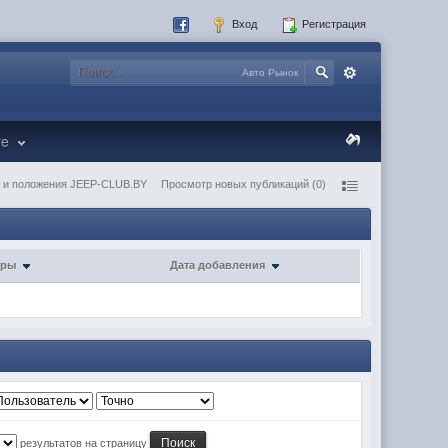
Вход
Регистрация
Авто Рынок
re
 и положения JEEP-CLUB.BY
Просмотр новых публикаций (0)
тры
Дата добавления
результатов на страницу