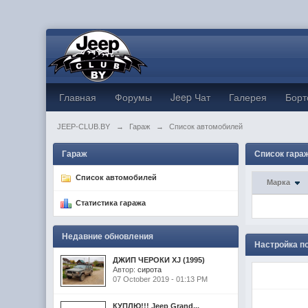
Главная
Форумы
Jeep Чат
Галерея
Борт
JEEP-CLUB.BY
→
Гараж
→
Список автомобилей
Гараж
Список гара
Список автомобилей
Марка
Статистика гаража
Недавние обновления
Настройка п
ДЖИП ЧЕРОКИ XJ (1995)
Автор:
сирота
07 October 2019 - 01:13 PM
КУПЛЮ!!! Jeep Grand...