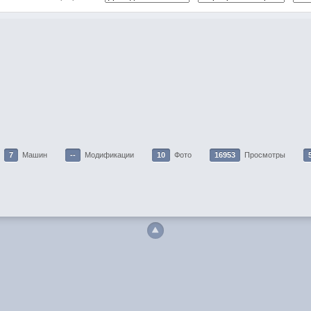
7
Машин
--
Модификации
10
Фото
16953
Просмотры