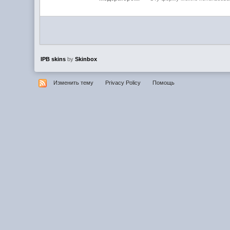
IPB skins
by
Skinbox
Изменить тему
Privacy Policy
Помощь