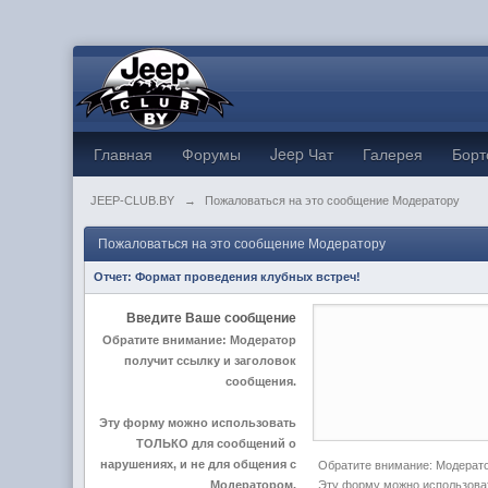
Главная
Форумы
Jeep Чат
Галерея
Борт
JEEP-CLUB.BY
→
Пожаловаться на это сообщение Модератору
Пожаловаться на это сообщение Модератору
Отчет:
Формат проведения клубных встреч!
Введите Ваше сообщение
Обратите внимание: Модератор
получит ссылку и заголовок
сообщения.
Эту форму можно использовать
ТОЛЬКО для сообщений о
нарушениях, и не для общения с
Обратите внимание: Модерато
Модератором.
Эту форму можно использова