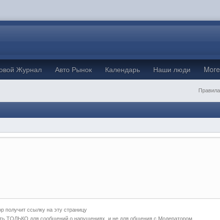
овой Журнал
Авто Рынок
Календарь
Наши люди
Mor
Правила
р получит ссылку на эту страницу
ть ТОЛЬКО для сообщений о нарушениях, и не для общения с Модератором.