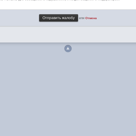
или
Отмена