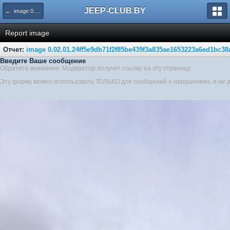
JEEP-CLUB.BY
← image 0.02.01.24ff5e9db71f2f85be439f3a835ae1653223a6ed1bc38a310a3b7de52cb2f907 V
Report image
Отчет:
image 0.02.01.24ff5e9db71f2f85be439f3a835ae1653223a6ed1bc3
Введите Ваше сообщение
Обратите внимание: Модератор получит ссылку на эту страницу.
Эту форму можно использовать ТОЛЬКО для сообщений о нарушениях, и не 