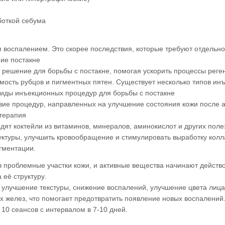
боткой себума
м воспалением. Это скорее последствия, которые требуют отдельно
ние постакне
решение для борьбы с постакне, помогая ускорить процессы реге
димость рубцов и пигментных пятен. Существует несколько типов ин
виды инъекционных процедур для борьбы с постакне
ие процедур, направленных на улучшение состояния кожи после а
терапия
дят коктейли из витаминов, минералов, аминокислот и других поле
уктуры, улучшить кровообращение и стимулировать выработку колла
гментации.
 проблемные участки кожи, и активные вещества начинают действо
 её структуру.
 улучшение текстуры, снижение воспалений, улучшение цвета лица
х желез, что помогает предотвратить появление новых воспалений
10 сеансов с интервалом в 7-10 дней.