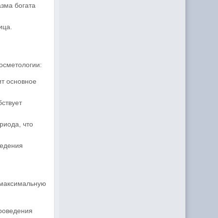
азма богата
ица.
осметологии:
ит основное
бствует
риода, что
ведения
 максимальную
проведения