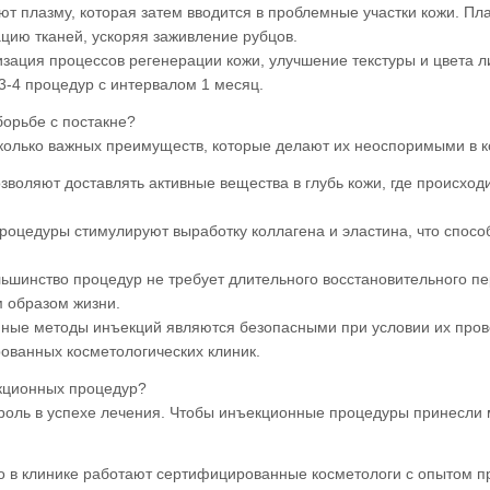
т плазму, которая затем вводится в проблемные участки кожи. Пл
цию тканей, ускоряя заживление рубцов.
зация процессов регенерации кожи, улучшение текстуры и цвета л
3-4 процедур с интервалом 1 месяц.
орьбе с постакне?
олько важных преимуществ, которые делают их неоспоримыми в к
озволяют доставлять активные вещества в глубь кожи, где происход
роцедуры стимулируют выработку коллагена и эластина, что спосо
льшинство процедур не требует длительного восстановительного пе
м образом жизни.
нные методы инъекций являются безопасными при условии их про
ованных косметологических клиник.
екционных процедур?
роль в успехе лечения. Чтобы инъекционные процедуры принесли
что в клинике работают сертифицированные косметологи с опытом 