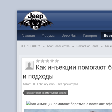
Главная
Форумы
Jeep Чат
Галерея
Бор
JEEP-CLUB.BY
→
Блог Сообщества
→
RomanCot' - блог
→
Как 
Как инъекции помогают 
и подходы
Автор:
, 05 February 2025 · 123 просмотров
косметолог косметологические