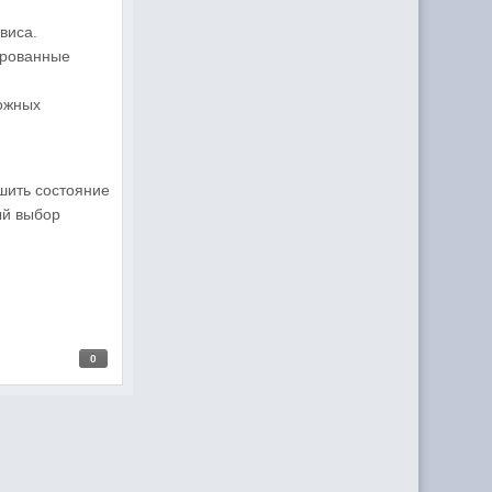
виса.
ированные
можных
шить состояние
ый выбор
0