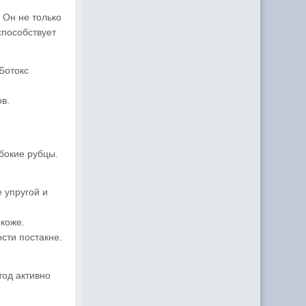
 Он не только
способствует
Ботокс
в.
убокие рубцы.
 упругой и
 коже.
сти постакне.
тод активно