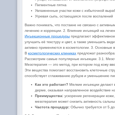
Пигментные пятна
Увлажненные участки кожи с избыточной выра
Угревая сыпь, остающаяся после воспалений
Важно понимать, что постакне не связано с активны
лечению и коррекции. 2. Влияние инъекций на лече
Инъекционные процедуры
предлагают эффективное 
улучшить её текстуру и цвет, а также уменьшить ви
активно применяются в косметологии. 3. Основные 
В
косметологических клиниках
предложат разнообраз
Рассмотрим самые популярные инъекции. 3.1. Мезо
Мезотерапия — это метод, при котором под кожу вво
Эти вещества помогают восстановить клеточные стр
способствует сглаживанию рубцов и уменьшению пи
Как это работает?
Мелкие инъекции делают в
дерме, оказывая направленное воздействие на
Преимущества:
ускорение регенерации кожи,
мезотерапия может снизить активность сальны
Частота процедур:
Обычно требуется от 5 до 