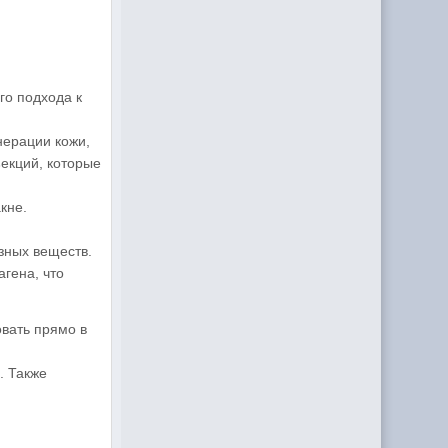
го подхода к
нерации кожи,
ъекций, которые
кне.
зных веществ.
гена, что
вать прямо в
. Также
.