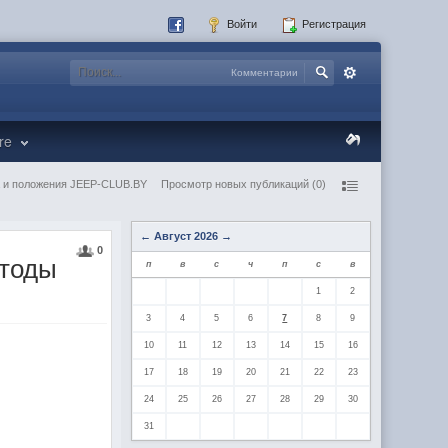
Войти
Регистрация
Комментарии
re
 и положения JEEP-CLUB.BY
Просмотр новых публикаций (0)
←
Август 2026
→
0
етоды
п
в
с
ч
п
с
в
1
2
3
4
5
6
7
8
9
10
11
12
13
14
15
16
17
18
19
20
21
22
23
24
25
26
27
28
29
30
31