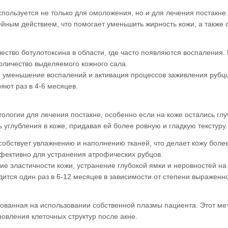
используется не только для омоложения, но и для лечения постакне.
йным действием, что помогает уменьшить жирность кожи, а также 
ство ботулотоксина в области, где часто появляются воспаления. 
количество выделяемого кожного сала.
 уменьшение воспалений и активация процессов заживления рубцо
ют раз в 4-6 месяцев.
тологии для лечения постакне, особенно если на коже остались гл
углубления в коже, придавая ей более ровную и гладкую текстуру.
обствует увлажнению и наполнению тканей, что делает кожу более
ффективно для устранения атрофических рубцов.
е эластичности кожи, устранение глубокой ямки и неровностей на
тся один раз в 6-12 месяцев в зависимости от степени выраженно
ованная на использовании собственной плазмы пациента. Этот ме
овления клеточных структур после акне.