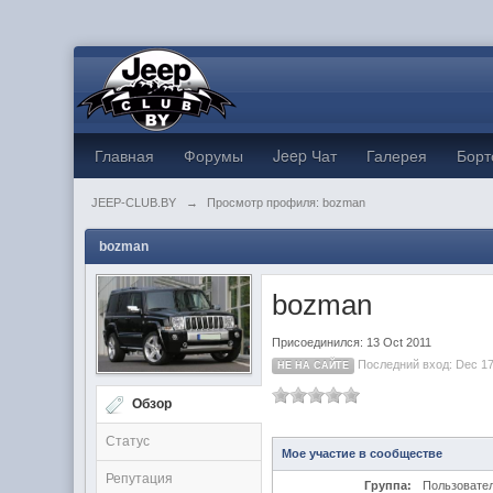
Главная
Форумы
Jeep Чат
Галерея
Борт
JEEP-CLUB.BY
→
Просмотр профиля: bozman
bozman
bozman
Присоединился: 13 Oct 2011
Последний вход: Dec 17
НЕ НА САЙТЕ
Обзор
Статус
Мое участие в сообществе
Репутация
Группа:
Пользовате