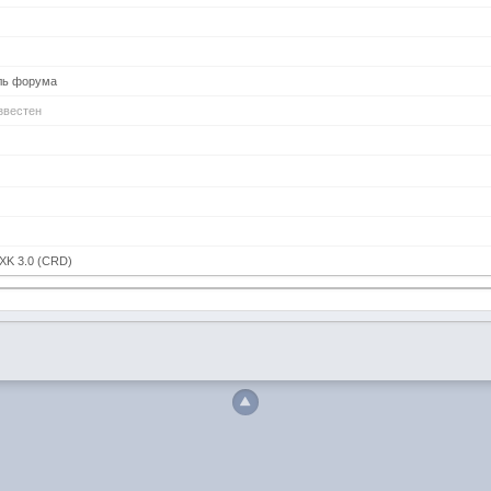
ль форума
звестен
й
XK 3.0 (CRD)