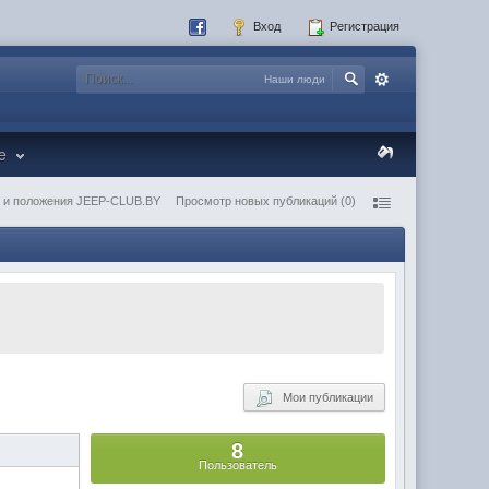
Вход
Регистрация
Наши люди
re
 и положения JEEP-CLUB.BY
Просмотр новых публикаций (0)
Мои публикации
8
Пользователь