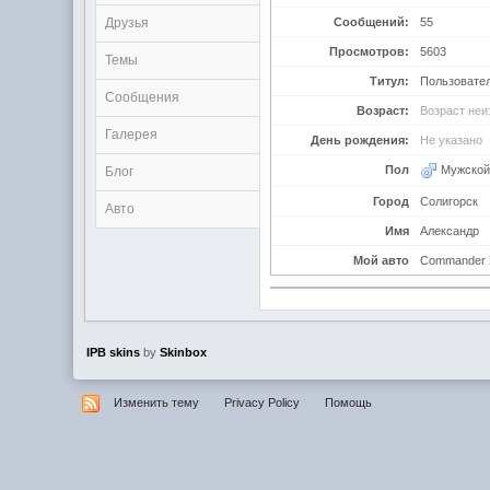
Сообщений:
55
Друзья
Просмотров:
5603
Темы
Титул:
Пользовате
Сообщения
Возраст:
Возраст неи
Галерея
День рождения:
Не указано
Пол
Мужско
Блог
Город
Солигорск
Авто
Имя
Александр
Мой авто
Commander 
IPB skins
by
Skinbox
Изменить тему
Privacy Policy
Помощь