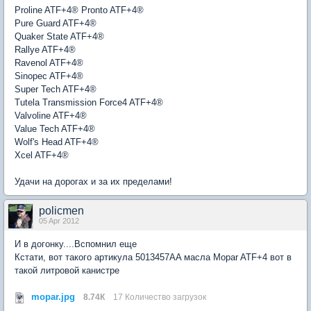
Proline ATF+4® Pronto ATF+4®
Pure Guard ATF+4®
Quaker State ATF+4®
Rallye ATF+4®
Ravenol ATF+4®
Sinopec ATF+4®
Super Tech ATF+4®
Tutela Transmission Force4 ATF+4®
Valvoline ATF+4®
Value Tech ATF+4®
Wolf's Head ATF+4®
Xcel ATF+4®
Удачи на дорогах и за их пределами!
policmen
05 Apr 2012
И в догонку....Вспомнил еще
Кстати, вот такого артикула 5013457AA масла Mopar ATF+4 вот в
такой литровой канистре
mopar.jpg
8.74К
17 Количество загрузок