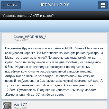
JEEP-CLUB.BY
← Jeep Commander
Уровень масла в АКПП и какое?
Guest_HEORHI 88_*
05 Apr 2012
Раскажите Друзья какое масло льёте в АКПП. Уменя Мерсовская
безщуповая коробка. На Малиновке консилиум решил Дикстрон 4.
Может есть другие мнения? По уровню расклад такой :когда
купил было на заглушеной 2/5cм от дна коробки , на заведенной
6,5см. Недавно на очередных покатухах перед затяжным
подъёмом коутизны не рекомендованной заводом плюхнул
литрик масла чтоб не заголодал.На спортивном так езжу не
первый год(уровень на 1см выше максимума) нормальный ход. А
тут на заглушеном стало 4см и ладно .А на заведенном аж
12.5cм .Сумлеваюсь Я однако-не испортить бы кашу маслом
.Какие мнения будут?Спасибо за совет.
Van777
05 Apr 2012