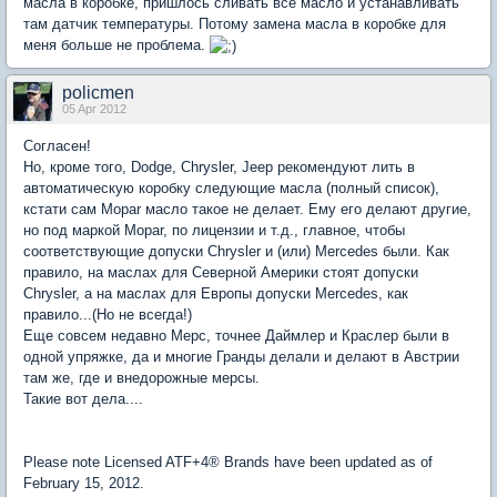
масла в коробке, пришлось сливать все масло и устанавливать
там датчик температуры. Потому замена масла в коробке для
меня больше не проблема.
policmen
05 Apr 2012
Согласен!
Но, кроме того, Dodge, Chrysler, Jeep рекомендуют лить в
автоматическую коробку следующие масла (полный список),
кстати сам Mopar масло такое не делает. Ему его делают другие,
но под маркой Mopar, по лицензии и т.д., главное, чтобы
соответствующие допуски Chrysler и (или) Mercedes были. Как
правило, на маслах для Северной Америки стоят допуски
Chrysler, а на маслах для Европы допуски Mercedes, как
правило...(Но не всегда!)
Еще совсем недавно Мерс, точнее Даймлер и Краслер были в
одной упряжке, да и многие Гранды делали и делают в Австрии
там же, где и внедорожные мерсы.
Такие вот дела....
Please note Licensed ATF+4® Brands have been updated as of
February 15, 2012.