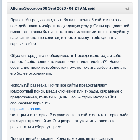
AlfonsoSwogy, on 08 Sept 2023 - 04:24 AM, said:
Привет! Мы рады созидать тебя на нашем веб-сайте и готовы
посодействовать избрать подходящую услугу. Сотки предложений
имеют все шансы быть слегка ошеломляющими, но не волнуйся, у
нас есть несколько советов, которые помогут тебе сделать
верный выбор.
Обусловь средства необходимости. Прежде всего, задай себе
вопрос: " собственно что именно мне надо(надобно)?". Ясное
осознание твоих потребностей поможет сузить выбор и сделать
его более осознанным.
Используй разведка. Почти все сайты предоставляют
комфортный поиск. Введи ключевики или тирады, связанные с
предложением, коию ты ищешь. Это быстрый метод найти
сообразные варианты.
https://autotop.md/
Фильтры и категории. В случае если на сайте есть категории либо
фильтры, применяй их. Они разрешат уточнить поисковые
результаты и сберегут время.
Просматривай описания. Когда находишь интересующую