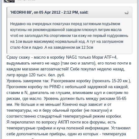
'HEORHI 88', on 05 Apr 2012 - 2:12 PM, said:
Недавно на очередных покатухах перед затяжным подъёмом
коутизны не рекомендованной заводом плюхнул литрик масла
чтоб не заголодал.На спортивном так езжу не первый год(уровень
на 1см выше максимума) нормальный ход. А тут на заглушеном
стало 4см и ладно .А на заведенном аж 12.5cм
Сразу скажу - масло в коробку NAG1 только Mopar ATF+4,
выдумывать ничего не надо (там оно и залито), его полно почти в
каждом магазине автозапчастей! Себе покупал неделю назад,
литр вроде 120 тысч. бел. руб.
Уровень замеряем так: Разогреваем коробку (проехать 15-20 км.),
Прогоняем коробку по PRND с небольшой задержкой на каждой,
ставим в N, двигатель не глушим, впихиваем щуп и смотрим по
рискам, где масло. Уровень должен быть между рисками 55-65
мм. Не больше и не меньше! Конечно еще зависит и от
температуры, но я беру обычный пробег (не покатухи) и
соответственно стандартный температурный режим коробки.
Я перелопатил по вопросу АКПП почти все форумы, есть
температурные графики и куча полезной информации. Установил
себе дополнительные приборы, один из которых - температура