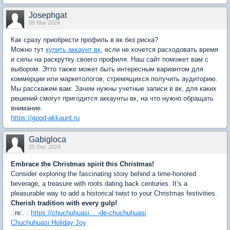
Josephgat
09 Mar 2024
Как сразу приобрести профиль в вк без риска?
Можно тут
купить аккаунт вк
, если не хочется расходовать время
и силы на раскрутку своего профиля. Наш сайт поможет вам с
выбором. Этто также может быть интересным вариантом для
коммерции или маркетологов, стремящихся получить аудиторию.
Мы расскажем вам: Зачем нужны учетные записи в вк, для каких
решений смогут пригодится аккаунты вк, на что нужно обращать
внимание.
https://good-akkaunt.ru
Gabigloca
25 Dec 2024
Embrace the Christmas spirit this Christmas!
Consider exploring the fascinating story behind a time-honored
beverage, a treasure with roots dating back centuries. It’s a
pleasurable way to add a historical twist to your Christmas festivities.
Cherish tradition with every gulp!
.:re:. :
https://chuchuhuasi....-de-chuchuhuasi
Chuchuhuasi Holiday Joy