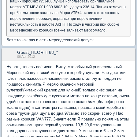
наших коробках W5J400 лучше использовать оригинальное
масло: ATF MB A 001 989 6803 10 , допуск 236.14. Так как отмечены
проблемы после замены на Mopar ATF+4, такие как, жесткость
переключения передач, дерганье при переключении,
нестабильность в работе АКПП. По ходу в Австрии при сборке
мерседесовских коробок все-же заливают мерсомасло.
Вот это как раз и есть мерседесовский допуск.
Guest_HEORHI 88_*
06 Apr 2012
Ну вот , теперь всё ясно . Вижу -это обычный универсальный
Мерсовский щуп.Такой мне уже в коробку сували. Еле достали
.Этот пластмассовый наконечник раком стал ,чуть поддон не
пришлось снимать.Я меряю обычной метровой
рулеткой(китайский брелок для ключей),только снёс зацеп на
наждаке,а заклёпочку с кусочком метала на конце оставил, очень
удобно сталістое тоненькое полотно около 5мм ,белое(хорошо
масло відно) и сантиметры нанисены, правда в моей коробке от
среза трубки для щупа до дна 97см,но это скорей всего у Нас
разные коробки VAN777. Значит если Я правильно понял на этом
оригинальном щупе первый уровень 10,5-20,6 это уровень на
холодную на заглушенном двигателе .У меня так и было 2.5см.
На заведенном прогретом 54.4-64.5. У Меня было 6.5см.Всё ОК.