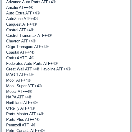
Advance Auto Parts ATF+4®
Amalie ATF+4®
Auto Extra ATF+4®
AutoZone ATF+4®
Carquest ATF+4®
Castrol ATF+4®
Castrol Transmax ATF+4®
Chevron ATF+4®
Citgo Transgard ATF+4®
Coastal ATF+4®
Craft+4 ATF+4®
Federated Auto Parts ATF+4®
Great Wall ATF+4® Havoline ATF+4®
MAG 1 ATF+4®
Mobil ATF+4®
Mobil Super ATF+4®
Mopar ATF+4®
NAPA ATF+4®
Northland ATF+4®
O’Reilly ATF+4®
Parts Master ATF+4®
Parts Plus ATF+4®
Pennzoil ATF+4®
Petro-Canada ATF+4®