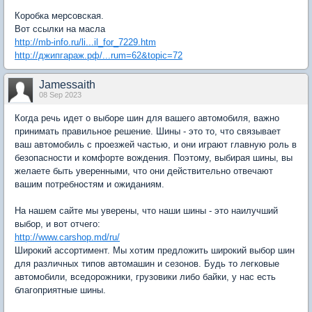
Коробка мерсовская.
Вот ссылки на масла
http://mb-info.ru/li...il_for_7229.htm
http://джипгараж.рф/...rum=62&topic=72
Jamessaith
08 Sep 2023
Когда речь идет о выборе шин для вашего автомобиля, важно
принимать правильное решение. Шины - это то, что связывает
ваш автомобиль с проезжей частью, и они играют главную роль в
безопасности и комфорте вождения. Поэтому, выбирая шины, вы
желаете быть уверенными, что они действительно отвечают
вашим потребностям и ожиданиям.
На нашем сайте мы уверены, что наши шины - это наилучший
выбор, и вот отчего:
http://www.carshop.md/ru/
Широкий ассортимент. Мы хотим предложить широкий выбор шин
для различных типов автомашин и сезонов. Будь то легковые
автомобили, вседорожники, грузовики либо байки, у нас есть
благоприятные шины.