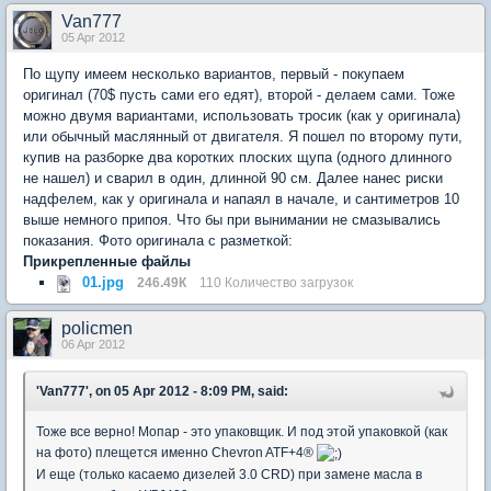
Van777
05 Apr 2012
По щупу имеем несколько вариантов, первый - покупаем
оригинал (70$ пусть сами его едят), второй - делаем сами. Тоже
можно двумя вариантами, использовать тросик (как у оригинала)
или обычный маслянный от двигателя. Я пошел по второму пути,
купив на разборке два коротких плоских щупа (одного длинного
не нашел) и сварил в один, длинной 90 см. Далее нанес риски
надфелем, как у оригинала и напаял в начале, и сантиметров 10
выше немного припоя. Что бы при вынимании не смазывались
показания. Фото оригинала с разметкой:
Прикрепленные файлы
01.jpg
246.49К
110 Количество загрузок
policmen
06 Apr 2012
'Van777', on 05 Apr 2012 - 8:09 PM, said:
Тоже все верно! Мопар - это упаковщик. И под этой упаковкой (как
на фото) плещется именно Chevron ATF+4®
И еще (только касаемо дизелей 3.0 CRD) при замене масла в