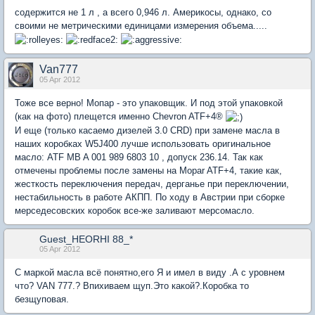
содержится не 1 л , а всего 0,946 л. Америкосы, однако, со
своими не метрическими единицами измерения объема.....
Van777
05 Apr 2012
Тоже все верно! Мопар - это упаковщик. И под этой упаковкой
(как на фото) плещется именно Chevron ATF+4®
И еще (только касаемо дизелей 3.0 CRD) при замене масла в
наших коробках W5J400 лучше использовать оригинальное
масло: ATF MB A 001 989 6803 10 , допуск 236.14. Так как
отмечены проблемы после замены на Mopar ATF+4, такие как,
жесткость переключения передач, дерганье при переключении,
нестабильность в работе АКПП. По ходу в Австрии при сборке
мерседесовских коробок все-же заливают мерсомасло.
Guest_HEORHI 88_*
05 Apr 2012
C маркой масла всё понятно,его Я и имел в виду .А с уровнем
что? VAN 777.? Впихиваем щуп.Это какой?.Коробка то
безщуповая.