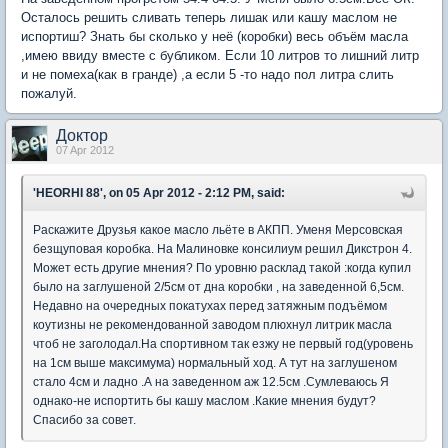
Осталось решить сливать теперь лишак или кашу маслом не
испортиш? Знать бы сколько у неё (коробки) весь объём масла
,имею ввиду вместе с бубликом. Если 10 литров то лишний литр
и не помеха(как в гранде) ,а если 5 -то надо пол литра слить
пожалуй.
Доктор
07 Apr 2012
'HEORHI 88', on 05 Apr 2012 - 2:12 PM, said:
Раскажите Друзья какое масло льёте в АКПП. Уменя Мерсовская
безщуповая коробка. На Малиновке консилиум решил Дикстрон 4.
Может есть другие мнения? По уровню расклад такой :когда купил
было на заглушеной 2/5cм от дна коробки , на заведенной 6,5см.
Недавно на очередных покатухах перед затяжным подъёмом
коутизны не рекомендованной заводом плюхнул литрик масла
чтоб не заголодал.На спортивном так езжу не первый год(уровень
на 1см выше максимума) нормальный ход. А тут на заглушеном
стало 4см и ладно .А на заведенном аж 12.5cм .Сумлеваюсь Я
однако-не испортить бы кашу маслом .Какие мнения будут?
Спасибо за совет.