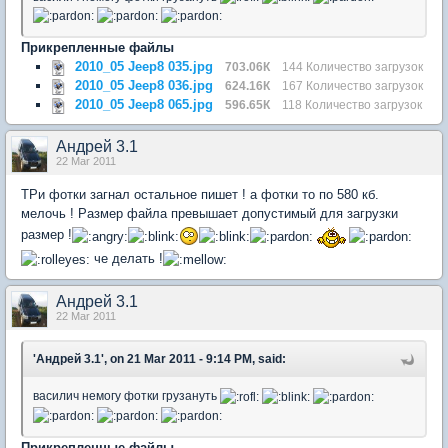
Прикрепленные файлы
2010_05 Jeep8 035.jpg
703.06К
144 Количество загрузок
2010_05 Jeep8 036.jpg
624.16К
167 Количество загрузок
2010_05 Jeep8 065.jpg
596.65К
118 Количество загрузок
Андрей 3.1
22 Mar 2011
ТРи фотки загнал остальное пишет ! а фотки то по 580 кб.
мелочь ! Размер файла превышает допустимый для загрузки
размер !
че делать !
Андрей 3.1
22 Mar 2011
'Андрей 3.1', on 21 Mar 2011 - 9:14 PM, said:
василич немогу фотки грузануть
Прикрепленные файлы