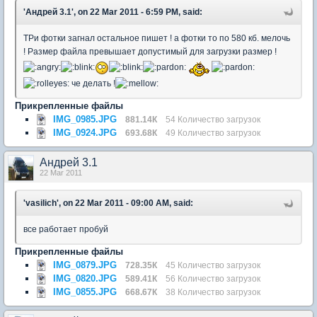
'Андрей 3.1', on 22 Mar 2011 - 6:59 PM, said:
ТРи фотки загнал остальное пишет ! а фотки то по 580 кб. мелочь
! Размер файла превышает допустимый для загрузки размер !
че делать !
Прикрепленные файлы
IMG_0985.JPG
881.14К
54 Количество загрузок
IMG_0924.JPG
693.68К
49 Количество загрузок
Андрей 3.1
22 Mar 2011
'vasilich', on 22 Mar 2011 - 09:00 AM, said:
все работает пробуй
Прикрепленные файлы
IMG_0879.JPG
728.35К
45 Количество загрузок
IMG_0820.JPG
589.41К
56 Количество загрузок
IMG_0855.JPG
668.67К
38 Количество загрузок