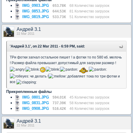
IMG_0903.JPG
653.78К
68 Количество загрузок
IMG_0853.JPG
644.53К
81 Количество загрузок
IMG_0819.JPG
533.73К
51 Количество загрузок
Андрей 3.1
22 Mar 2011
'Андрей 3.1', on 22 Mar 2011 - 6:59 PM, said:
ТРи фотки загнал остальное пишет ! а фотки то по 580 кб. мелочь
! Размер файла превышает допустимый для загрузки размер !
че делать !
добавляет тока по три фотки и
все
Прикрепленные файлы
IMG_0801.JPG
594.01К
45 Количество загрузок
IMG_0831.JPG
737.39К
58 Количество загрузок
IMG_0908.JPG
516.42К
46 Количество загрузок
Андрей 3.1
22 Mar 2011