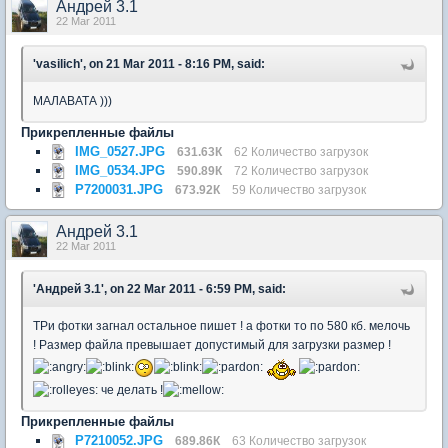
Андрей 3.1
22 Mar 2011
'vasilich', on 21 Mar 2011 - 8:16 PM, said:
МАЛАВАТА )))
Прикрепленные файлы
IMG_0527.JPG
631.63К
62 Количество загрузок
IMG_0534.JPG
590.89К
72 Количество загрузок
P7200031.JPG
673.92К
59 Количество загрузок
Андрей 3.1
22 Mar 2011
'Андрей 3.1', on 22 Mar 2011 - 6:59 PM, said:
ТРи фотки загнал остальное пишет ! а фотки то по 580 кб. мелочь
! Размер файла превышает допустимый для загрузки размер !
че делать !
Прикрепленные файлы
P7210052.JPG
689.86К
63 Количество загрузок