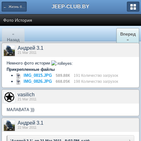
JEEP-CLUB.BY
← Жизнь белорусского Jeep клуба
Фото История
«
Вперед
Назад
»
Андрей 3.1
21 Mar 2011
Немного фото истории
Прикрепленные файлы
IMG_0815.JPG
589.88К
191 Количество загрузок
IMG_0826.JPG
668.05К
198 Количество загрузок
vasilich
21 Mar 2011
МАЛАВАТА )))
Андрей 3.1
22 Mar 2011