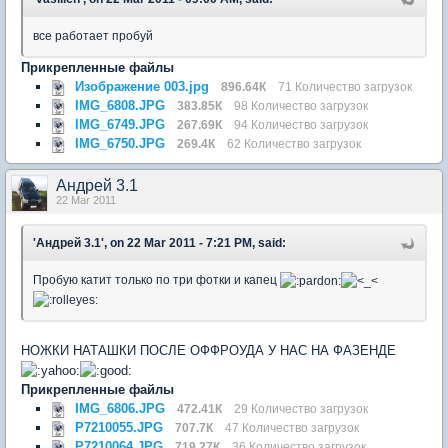
все работает пробуй
Прикрепленные файлы
Изображение 003.jpg
896.64К
71 Количество загрузок
IMG_6808.JPG
383.85К
98 Количество загрузок
IMG_6749.JPG
267.69К
94 Количество загрузок
IMG_6750.JPG
269.4К
62 Количество загрузок
Андрей 3.1
22 Mar 2011
'Андрей 3.1', on 22 Mar 2011 - 7:21 PM, said:
Пробую катит только по три фотки и капец
НОЖКИ НАТАШКИ ПОСЛЕ ОФФРОУДА У НАС НА ФАЗЕНДЕ
Прикрепленные файлы
IMG_6806.JPG
472.41К
29 Количество загрузок
P7210055.JPG
707.7К
47 Количество загрузок
P7210064.JPG
719.27К
36 Количество загрузок