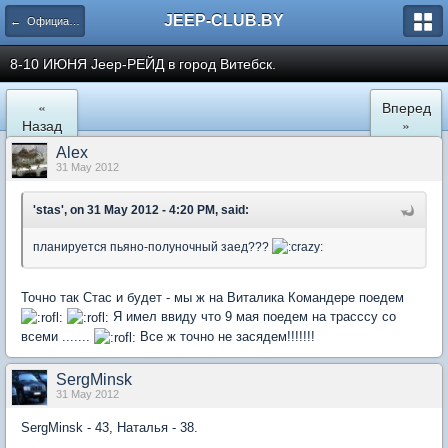
JEEP-CLUB.BY
← Официальные клубные мероприятия
8-10 ИЮНЯ Jeep-РЕЙД в город Витебск.
«
Вперед
Назад
»
Alex
31 May 2012
'stas', on 31 May 2012 - 4:20 PM, said:
планируется пьяно-полуночный заед???
Точно так Стас и будет - мы ж на Виталика Командере поедем
Я имел ввиду что 9 мая поедем на трасссу со
всеми .......
Все ж точно не засядем!!!!!!!
SergMinsk
31 May 2012
SergMinsk - 43, Наталья - 38.