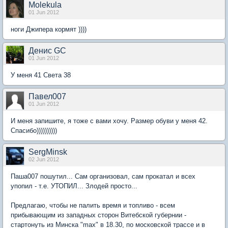
Molekula
01 Jun 2012
ноги Джипера кормят ))))
Денис GC
01 Jun 2012
У меня 41 Света 38
Павел007
01 Jun 2012
И меня запишите, я тоже с вами хочу. Размер обуви у меня 42.
Спасибо))))))))))
SergMinsk
02 Jun 2012
Паша007 пошутил... Сам организовал, сам прокатал и всех
упопил - т.е. УТОПИЛ... Злодей просто...
Предлагаю, чтобы не палить время и топливо - всем
прибывающим из западных сторон Витебской губернии -
стартонуть из Минска "max" в 18.30, по московской трассе и в