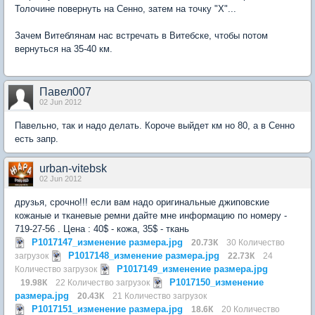
Толочине повернуть на Сенно, затем на точку "Х"...
Зачем Витеблянам нас встречать в Витебске, чтобы потом
вернуться на 35-40 км.
Павел007
02 Jun 2012
Павельно, так и надо делать. Короче выйдет км но 80, а в Сенно
есть запр.
urban-vitebsk
02 Jun 2012
друзья, срочно!!! если вам надо оригинальные джиповские
кожаные и тканевые ремни дайте мне информацию по номеру -
719-27-56 . Цена : 40$ - кожа, 35$ - ткань
P1017147_изменение размера.jpg
20.73К
30 Количество
P1017148_изменение размера.jpg
загрузок
22.73К
24
P1017149_изменение размера.jpg
Количество загрузок
P1017150_изменение
19.98К
22 Количество загрузок
размера.jpg
20.43К
21 Количество загрузок
P1017151_изменение размера.jpg
18.6К
20 Количество