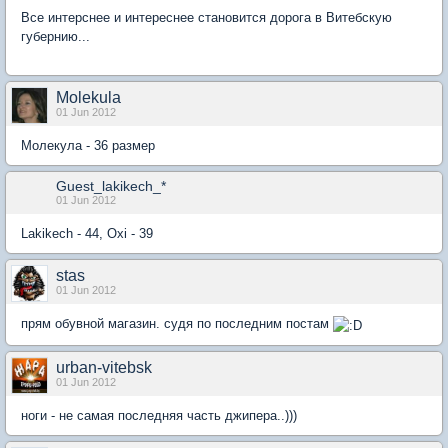
Все интерснее и интереснее становится дорога в Витебскую
губернию...
Molekula
01 Jun 2012
Молекула - 36 размер
Guest_lakikech_*
01 Jun 2012
Lakikech - 44, Oxi - 39
stas
01 Jun 2012
прям обувной магазин. судя по последним постам
urban-vitebsk
01 Jun 2012
ноги - не самая последняя часть джипера..)))