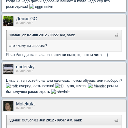
когда не надо фотки здоровые вешает а когда надо хер что
рссмотришь!
Денис GC
02 Jun 2012
'Natali', on 02 Jun 2012 - 08:27 AM, said:
это к чему ты спросил?
Я как блондинка сначала картинки смотрю, потом читаю:-)
undersky
02 Jun 2012
Виталь, ты гостей сначала оденешь, потом обуешь или наоборот?
очередность важна!
шутю, шутю.
ремни
бы получше рассмотреть
Molekula
02 Jun 2012
'Денис GC', on 02 Jun 2012 - 09:47 AM, said: