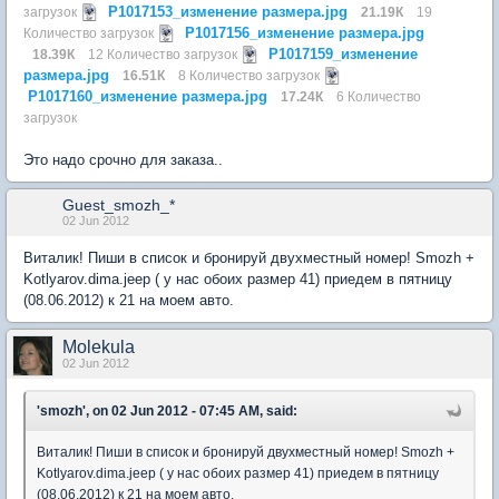
P1017153_изменение размера.jpg
загрузок
21.19К
19
P1017156_изменение размера.jpg
Количество загрузок
P1017159_изменение
18.39К
12 Количество загрузок
размера.jpg
16.51К
8 Количество загрузок
P1017160_изменение размера.jpg
17.24К
6 Количество
загрузок
Это надо срочно для заказа..
Guest_smozh_*
02 Jun 2012
Виталик! Пиши в список и бронируй двухместный номер! Smozh +
Kotlyarov.dima.jeep ( у нас обоих размер 41) приедем в пятницу
(08.06.2012) к 21 на моем авто.
Molekula
02 Jun 2012
'smozh', on 02 Jun 2012 - 07:45 AM, said:
Виталик! Пиши в список и бронируй двухместный номер! Smozh +
Kotlyarov.dima.jeep ( у нас обоих размер 41) приедем в пятницу
(08.06.2012) к 21 на моем авто.