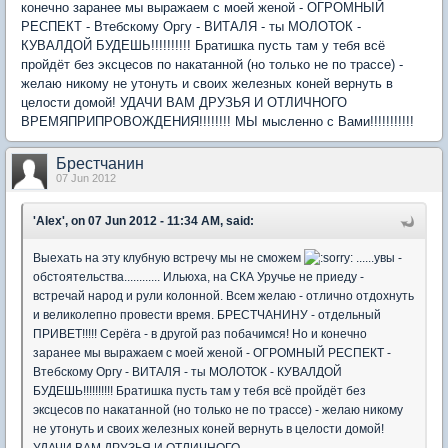
конечно заранее мы выражаем с моей женой - ОГРОМНЫЙ
РЕСПЕКТ - Втебскому Оргу - ВИТАЛЯ - ты МОЛОТОК -
КУВАЛДОЙ БУДЕШЬ!!!!!!!!!! Братишка пусть там у тебя всё
пройдёт без эксцесов по накатанной (но только не по трассе) -
желаю никому не утонуть и своих железных коней вернуть в
целости домой! УДАЧИ ВАМ ДРУЗЬЯ И ОТЛИЧНОГО
ВРЕМЯПРИПРОВОЖДЕНИЯ!!!!!!!! МЫ мысленно с Вами!!!!!!!!!!!
Брестчанин
07 Jun 2012
'Alex', on 07 Jun 2012 - 11:34 AM, said:
Выехать на эту клубную встречу мы не сможем
......увы -
обстоятельства............ Ильюха, на СКА Уручье не приеду -
встречай народ и рули колонной. Всем желаю - отлично отдохнуть
и великолепно провести время. БРЕСТЧАНИНУ - отдельный
ПРИВЕТ!!!!! Серёга - в другой раз побачимся! Но и конечно
заранее мы выражаем с моей женой - ОГРОМНЫЙ РЕСПЕКТ -
Втебскому Оргу - ВИТАЛЯ - ты МОЛОТОК - КУВАЛДОЙ
БУДЕШЬ!!!!!!!!!! Братишка пусть там у тебя всё пройдёт без
эксцесов по накатанной (но только не по трассе) - желаю никому
не утонуть и своих железных коней вернуть в целости домой!