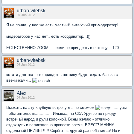
urban-vitebsk
07 Jun 2012
Я не понял, у нас же есть местный витебский орг-модератор!
модераторов у нас нет.. есть координатор...)))
ЕСТЕСТВЕННО ZOOM .... если не приедешь в пятницу ..-120
urban-vitebsk
07 Jun 2012
кстати для тех . кто приедет в пятницу будет ждать банька с
ввеничками...
Alex
07 Jun 2012
Выехать на эту клубную встречу мы не сможем
......увы
- обстоятельства............ Ильюха, на СКА Уручье не приеду -
встречай народ и рули колонной. Всем желаю - отлично
отдохнуть и великолепно провести время. БРЕСТЧАНИНУ -
отдельный ПРИВЕТ!!!!! Серёга - в другой раз побачимся! Но и