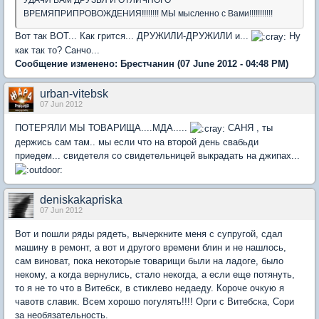
УДАЧИ ВАМ ДРУЗЬЯ И ОТЛИЧНОГО
ВРЕМЯПРИПРОВОЖДЕНИЯ!!!!!!!! МЫ мысленно с Вами!!!!!!!!!!!
Вот так ВОТ... Как грится... ДРУЖИЛИ-ДРУЖИЛИ и...
Ну
как так то? Санчо...
Сообщение изменено:
Брестчанин
(07 June 2012 - 04:48 PM)
urban-vitebsk
07 Jun 2012
ПОТЕРЯЛИ МЫ ТОВАРИЩА....МДА.....
САНЯ , ты
держись сам там.. мы если что на второй день свабьди
приедем... свидетеля со свидетельницей выкрадать на джипах...
deniskakapriska
07 Jun 2012
Вот и пошли ряды рядеть, вычеркните меня с супругой, сдал
машину в ремонт, а вот и другого времени блин и не нашлось,
сам виноват, пока некоторые товарищи были на ладоге, было
некому, а когда вернулись, стало некогда, а если еще потянуть,
то я не то что в Витебск, в стиклево недаеду. Короче очкую я
чавотв славик. Всем хорошо погулять!!!! Орги с Витебска, Сори
за необязательность.