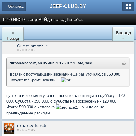
JEEP-CLUB.BY
← Официальные клубные мероприятия
8-10 ИЮНЯ Jeep-РЕЙД в город Витебск.
«
Вперед
Назад
»
Guest_smozh_*
05 Jun 2012
'urban-vitebsk', on 05 Jun 2012 - 07:26 AM, said:
в связи с поступающими звонками ещё раз уточняю. : в 350 000
-входит всё кроме ночёвки.....
ну т.к. я и звонил и уточнял поясню: с пятницы на субботу - 120
000. Суббота - 350 000, с субботы на воскресенье - 120 000.
Итого: 590 000 с человека
Ну и плюс не
предвиденные расходы....
urban-vitebsk
05 Jun 2012