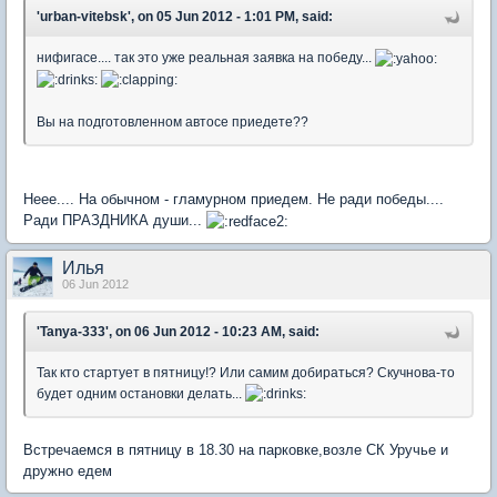
'urban-vitebsk', on 05 Jun 2012 - 1:01 PM, said:
нифигасе.... так это уже реальная заявка на победу...
Вы на подготовленном автосе приедете??
Неее.... На обычном - гламурном приедем. Не ради победы....
Ради ПРАЗДНИКА души...
Илья
06 Jun 2012
'Tanya-333', on 06 Jun 2012 - 10:23 AM, said:
Так кто стартует в пятницу!? Или самим добираться? Скучнова-то
будет одним остановки делать...
Встречаемся в пятницу в 18.30 на парковке,возле СК Уручье и
дружно едем