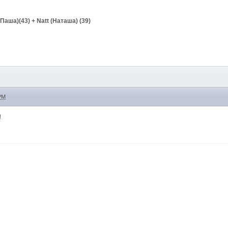
(Паша)(43) + Natt (Наташа) (39)
 PM
!