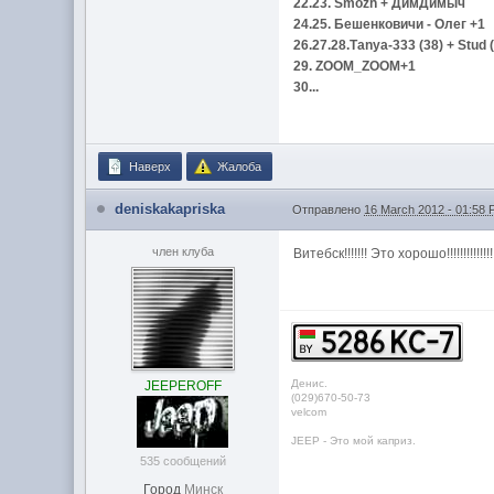
22.23. Smozh + ДимДимыч
24.25. Бешенковичи - Олег +1
26.27.28.Тanya-333 (38) + Stud 
29. ZOOM_ZOOM+1
30...
Наверх
Жалоба
deniskakapriska
Отправлено
16 March 2012 - 01:58
член клуба
Витебск!!!!!!! Это хорошо!!!!!!!!!!!!!!
Денис.
JEEPEROFF
(029)670-50-73
velcom
JEEP - Это мой каприз.
535 сообщений
Город
Минск