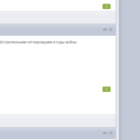
1
#8
 обстрелянными гитларовцами в годы войны
1
#9