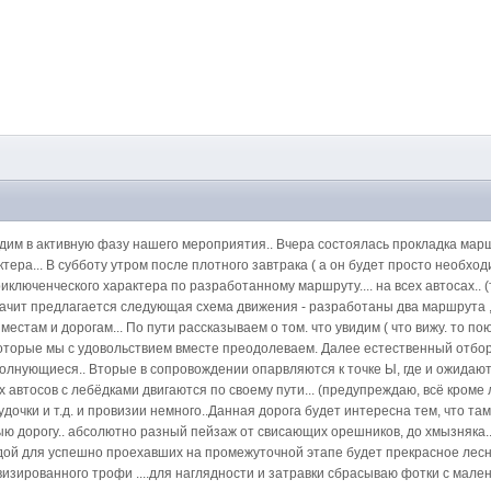
им в активную фазу нашего мероприятия.. Вчера состоялась прокладка марш
ера... В субботу утром после плотного завтрака ( а он будет просто необх
люченческого характера по разработанному маршруту.... на всех автосах.. (т
Значит предлагается следующая схема движения - разработаны два маршрута ,
естам и дорогам... По пути рассказываем о том. что увидим ( что вижу. то п
которые мы с удовольствием вместе преодолеваем. Далее естественный отбо
волнующиеся.. Вторые в сопровождении опарвляются к точке Ы, где и ожидают пе
автосов с лебёдками двигаются по своему пути... (предупреждаю, всё кроме
удочки и т.д. и провизии немного..Данная дорога будет интересна тем, что та
ю дорогу.. абсолютно разный пейзаж от свисающих орешников, до хмызняка..
ой для успешно проехавших на промежуточной этапе будет прекрасное лесно
изированного трофи ....для наглядности и затравки сбрасываю фотки с мале