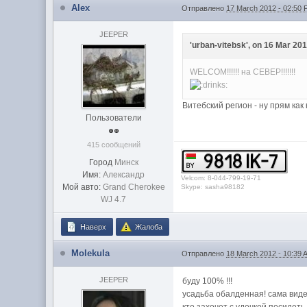
Alex
Отправлено
17 March 2012 - 02:50
JEEPER
'urban-vitebsk', on 16 Mar 201
WELCOM!!!!!! на СЕВЕР!!!!!!!
Витебский регион - ну прям как
Пользователи
415 сообщений
Город
Минск
Имя:
Александр
Velcom: 8-044-799-19-71
Мой авто:
Grand Cherokee
Skype: sasha98182
WJ 4.7
Наверх
Жалоба
Molekula
Отправлено
18 March 2012 - 10:39 
JEEPER
буду 100% !!!
усадьба обалденная! сама виде