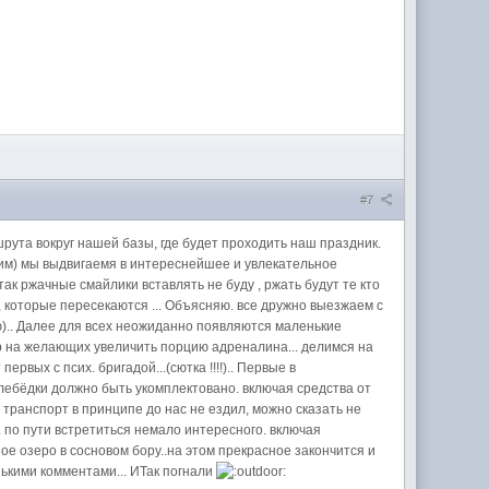
#7
рута вокруг нашей базы, где будет проходить наш праздник.
одим) мы выдвигаемя в интереснейшее и увлекательное
ак ржачные смайлики вставлять не буду , ржать будут те кто
 которые пересекаются ... Объясняю. все дружно выезжаем с
ою).. Далее для всех неожиданно появляются маленькие
р на желающих увеличить порцию адреналина... делимся на
рвых с псих. бригадой...(сютка !!!!).. Первые в
 лебёдки должно быть укомплектовано. включая средства от
м транспорт в принципе до нас не ездил, можно сказать не
 по пути встретиться немало интересного. включая
е озеро в сосновом бору..на этом прекрасное закончится и
нькими комментами... ИТак погнали