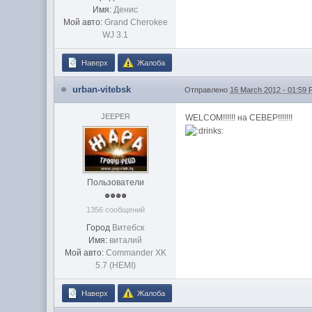
Имя:
Денис
Мой авто:
Grand Cherokee
WJ 3.1
Наверх
Жалоба
urban-vitebsk
Отправлено
16 March 2012 - 01:59
JEEPER
WELCOM!!!!!! на СЕВЕР!!!!!!!
Пользователи
1356 сообщений
Город
Витебск
Имя:
виталий
Мой авто:
Commander XK
5.7 (HEMI)
Наверх
Жалоба