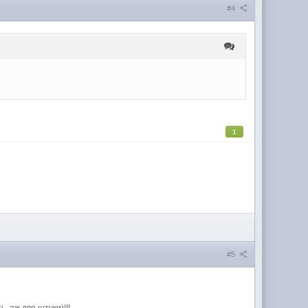
#4
1
#5