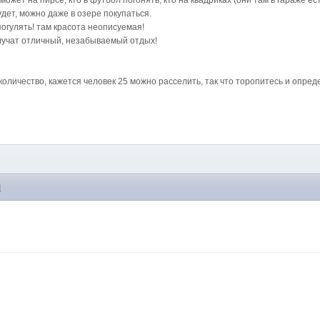
может на пирсе, кто в футбол погонять, кто на квадриках (они там в гараже есть
удет, можно даже в озере покупаться.
огулять! там красота неописуемая!
получат отличный, незабываемый отдых!
е
количество, кажется человек 25 можно расселить, так что торопитесь и опред
M