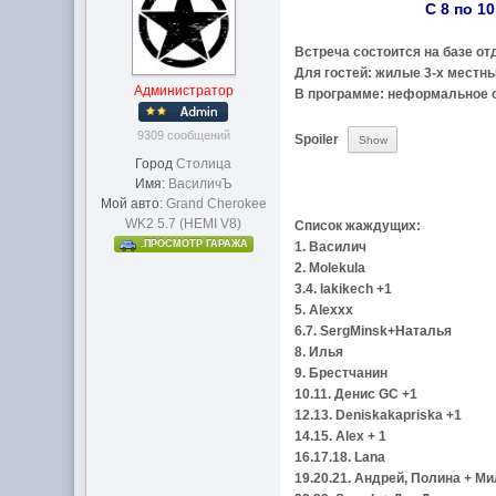
С 8 по 1
Встреча состоится на базе от
Для гостей: жилые 3-х местные 
Администратор
В программе: неформальное об
9309 сообщений
Spoiler
Город
Столица
Имя:
ВасиличЪ
Мой авто:
Grand Cherokee
WK2 5.7 (HEMI V8)
Список жаждущих:
.ПРОСМОТР ГАРАЖА
1. Василич
2. Molekula
3.4. lakikech +1
5. Alexxx
6.7. SergMinsk+Наталья
8. Илья
9. Брестчанин
10.11. Денис GC +1
12.13. Deniskakapriska +1
14.15. Alex + 1
16.17.18. Lana
19.20.21. Андрей, Полина + М