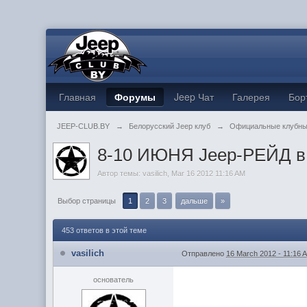
Главная
Форумы
Jeep Чат
Галерея
Бор
JEEP-CLUB.BY
→
Белорусский Jeep клуб
→
Официальные клубны
8-10 ИЮНЯ Jeep-РЕЙД в 
Автор темы:
vasilich
,
Mar 16 2012 11:16 AM
Выбор страницы
1
2
3
дальше
»
453 ответов в этой теме
vasilich
Отправлено
16 March 2012 - 11:16 
основатель