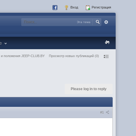
Вход
Регистрация
Эта тема
re
 и положения JEEP-CLUB.BY
Просмотр новых публикаций (0)
Please log in to reply
#1