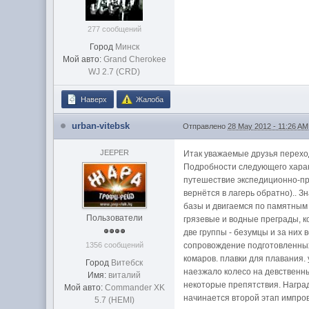
277 сообщений
Город
Минск
Мой авто:
Grand Cherokee
WJ 2.7 (CRD)
Наверх
Жалоба
urban-vitebsk
Отправлено
28 May 2012 - 11:26 AM
JEEPER
Итак уважаемые друзья переход
Подробности следующего характ
путешествие экспедиционно-прик
вернётся в лагерь обратно).. 
базы и двигаемся по памятным м
Пользователи
грязевые и водные преграды, 
две группы - безумцы и за них 
1356 сообщений
сопровождение подготовленных 
комаров. плавки для плавания. 
Город
Витебск
наезжало колесо на девственны
Имя:
виталий
некоторые препятствия. Наград
Мой авто:
Commander XK
начинается второй этап импров
5.7 (HEMI)