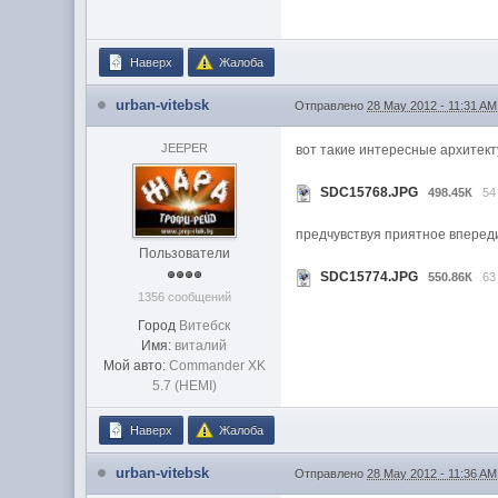
Наверх
Жалоба
urban-vitebsk
Отправлено
28 May 2012 - 11:31 AM
JEEPER
вот такие интересные архитект
SDC15768.JPG
498.45К
54
предчувствуя приятное впереди 
Пользователи
SDC15774.JPG
550.86К
63
1356 сообщений
Город
Витебск
Имя:
виталий
Мой авто:
Commander XK
5.7 (HEMI)
Наверх
Жалоба
urban-vitebsk
Отправлено
28 May 2012 - 11:36 AM