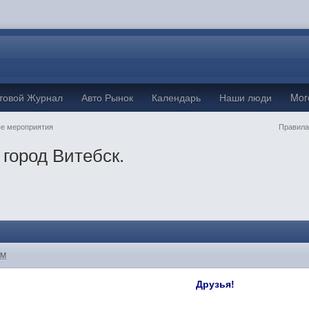
товой Журнал
Авто Рынок
Календарь
Наши люди
Mo
е мероприятия
Правила
город Витебск.
AM
Друзья!