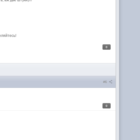
, аж две штуки)!!!
еляйтесь!
0
#6
0