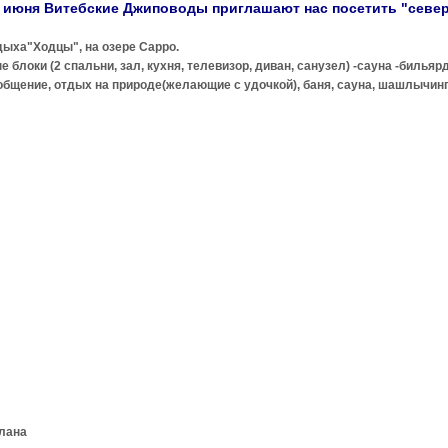
0 июня Витебские Джиповоды приглашают нас посетить "севе
дыха"Ходцы", на озере Сарро.
блоки (2 спальни, зал, кухня, телевизор, диван, санузел) -сауна -бильярд -
щение, отдых на природе(желающие с удочкой), баня, сауна, шашлычинг ну 
илана