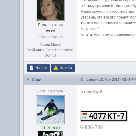
кто захочет с удочкой посидеть 
а к тому времени и тепло уже б
А еще можно по окрестностям п
уверена, что все кто поедут, 
так что меня в список запишит
Пользователи
Натали + 1
кстати, мест там ограниченное 
2296 сообщений
Город
Minsk
Мой авто:
Grand Cherokee
WJ 4.0
Наверх
Жалоба
Илья
Отправлено
21 May 2012 - 08:45 P
член Jeep клуба
я тоже буду!
6-846-746
JEEPEROFF