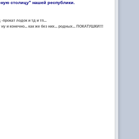
рную столицу" нашей республики.
прокат лодок и тд и тп...
и конечно... как же без них... родных... ПОКАТУШКИ!!!