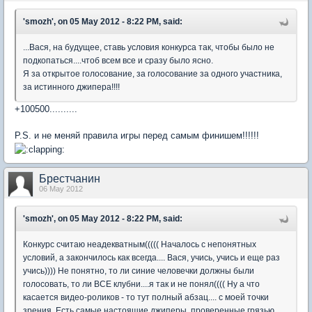
'smozh', on 05 May 2012 - 8:22 PM, said:
...Вася, на будущее, ставь условия конкурса так, чтобы было не
подкопаться....чтоб всем все и сразу было ясно.
Я за открытое голосование, за голосование за одного участника,
за истинного джипера!!!!
+100500..........
P.S. и не меняй правила игры перед самым финишем!!!!!!
Брестчанин
06 May 2012
'smozh', on 05 May 2012 - 8:22 PM, said:
Конкурс считаю неадекватным((((( Началось с непонятных
условий, а закончилось как всегда.... Вася, учись, учись и еще раз
учись)))) Не понятно, то ли синие человечки должны были
голосовать, то ли ВСЕ клубни....я так и не понял(((( Ну а что
касается видео-роликов - то тут полный абзац.... с моей точки
зрения. Есть самые настоящие джиперы, проверенные грязью,