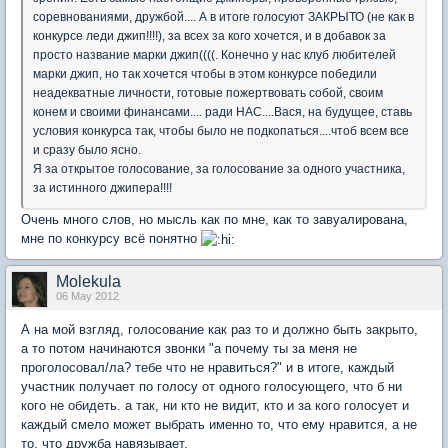
соревнованиями, дружбой.... А в итоге голосуют ЗАКРЫТО (не как в
конкурсе леди джип!!!!), за всех за кого хочется, и в добавок за
просто название марки джип((((. Конечно у нас клуб любителей
марки джип, но так хочется чтобы в этом конкурсе победили
неадекватные личности, готовые пожертвовать собой, своим
конем и своими финансами.... ради НАС....Вася, на будущее, ставь
условия конкурса так, чтобы было не подкопаться....чтоб всем все
и сразу было ясно.
Я за открытое голосование, за голосование за одного участника,
за истинного джипера!!!!
Очень много слов, но мысль как по мне, как то завуалирована,
мне по конкурсу всё понятно
Molekula
06 May 2012
А на мой взгляд, голосование как раз то и должно быть закрыто,
а то потом начинаются звонки "а почему ты за меня не
проголосовал/ла? тебе что не нравиться?" и в итоге, каждый
участник получает по голосу от одного голосующего, что б ни
кого не обидеть. а так, ни кто не видит, кто и за кого голосует и
каждый смело может выбрать именно то, что ему нравится, а не
то, что дружба навязывает.