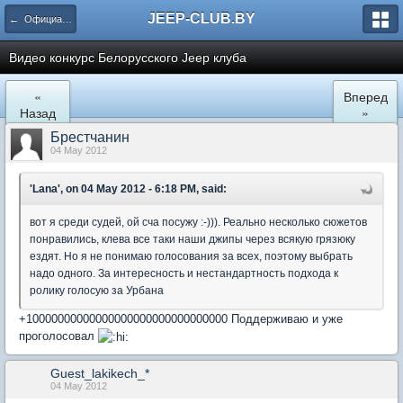
JEEP-CLUB.BY
← Официальные клубные мероприятия
Видео конкурс Белорусского Jeep клуба
«
Вперед
Назад
»
Брестчанин
04 May 2012
'Lana', on 04 May 2012 - 6:18 PM, said:
вот я среди судей, ой сча посужу :-))). Реально несколько сюжетов
понравились, клева все таки наши джипы через всякую грязюку
ездят. Но я не понимаю голосования за всех, поэтому выбрать
надо одного. За интересность и нестандартность подхода к
ролику голосую за Урбана
+10000000000000000000000000000000 Поддерживаю и уже
проголосовал
Guest_lakikech_*
04 May 2012