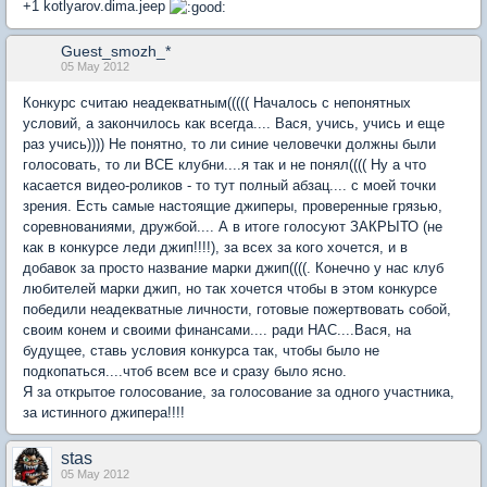
+1 kotlyarov.dima.jeep
Guest_smozh_*
05 May 2012
Конкурс считаю неадекватным((((( Началось с непонятных
условий, а закончилось как всегда.... Вася, учись, учись и еще
раз учись)))) Не понятно, то ли синие человечки должны были
голосовать, то ли ВСЕ клубни....я так и не понял(((( Ну а что
касается видео-роликов - то тут полный абзац.... с моей точки
зрения. Есть самые настоящие джиперы, проверенные грязью,
соревнованиями, дружбой.... А в итоге голосуют ЗАКРЫТО (не
как в конкурсе леди джип!!!!), за всех за кого хочется, и в
добавок за просто название марки джип((((. Конечно у нас клуб
любителей марки джип, но так хочется чтобы в этом конкурсе
победили неадекватные личности, готовые пожертвовать собой,
своим конем и своими финансами.... ради НАС....Вася, на
будущее, ставь условия конкурса так, чтобы было не
подкопаться....чтоб всем все и сразу было ясно.
Я за открытое голосование, за голосование за одного участника,
за истинного джипера!!!!
stas
05 May 2012