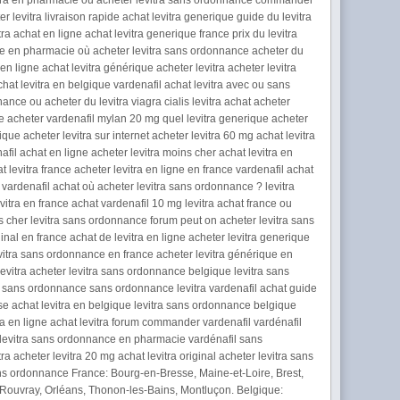
levitra en pharmacie ou acheter levitra sans ordonnance commander
levitra livraison rapide achat levitra generique guide du levitra
 achat en ligne achat levitra generique france prix du levitra
e en pharmacie où acheter levitra sans ordonnance acheter du
n ligne achat levitra générique acheter levitra acheter levitra
hat levitra en belgique vardenafil achat levitra avec ou sans
nce ou acheter du levitra viagra cialis levitra achat acheter
e acheter vardenafil mylan 20 mg quel levitra generique acheter
ue acheter levitra sur internet acheter levitra 60 mg achat levitra
afil achat en ligne acheter levitra moins cher achat levitra en
 levitra france acheter levitra en ligne en france vardenafil achat
n vardenafil achat où acheter levitra sans ordonnance ? levitra
itra en france achat vardenafil 10 mg levitra achat france ou
as cher levitra sans ordonnance forum peut on acheter levitra sans
ginal en france achat de levitra en ligne acheter levitra generique
evitra sans ordonnance en france acheter levitra générique en
 levitra acheter levitra sans ordonnance belgique levitra sans
ra sans ordonnance sans ordonnance levitra vardenafil achat guide
isse achat levitra en belgique levitra sans ordonnance belgique
tra en ligne achat levitra forum commander vardenafil vardénafil
 levitra sans ordonnance en pharmacie vardénafil sans
 acheter levitra 20 mg achat levitra original acheter levitra sans
ans ordonnance France: Bourg-en-Bresse, Maine-et-Loire, Brest,
-Rouvray, Orléans, Thonon-les-Bains, Montluçon. Belgique: