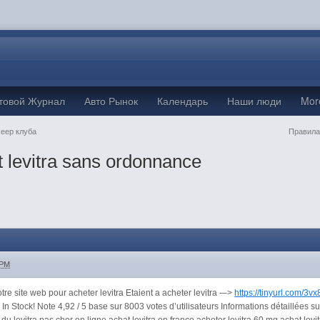
товой Журнал
Авто Рынок
Календарь
Наши люди
Mo
Jeep клуба
Правила
t levitra sans ordonnance
 PM
e site web pour acheter levitra Etaient a acheter levitra -–>
https://tinyurl.com/3v
é: In Stock! Note 4,92 / 5 base sur 8003 votes d’utilisateurs Informations détaillée