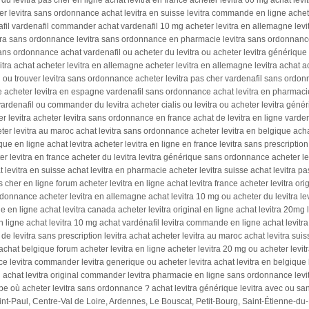
 du levitra pas cher en ligne achat levitra en france acheter levitra 60 mg achat 
r levitra sans ordonnance achat levitra en suisse levitra commande en ligne acheter 
l vardenafil commander achat vardenafil 10 mg acheter levitra en allemagne levitra
tra sans ordonnance levitra sans ordonnance en pharmacie levitra sans ordonnanc
sans ordonnance achat vardenafil ou acheter du levitra ou acheter levitra générique e
tra achat acheter levitra en allemagne acheter levitra en allemagne levitra achat ac
ou trouver levitra sans ordonnance acheter levitra pas cher vardenafil sans ordonna
e acheter levitra en espagne vardenafil sans ordonnance achat levitra en pharmaci
rdenafil ou commander du levitra acheter cialis ou levitra ou acheter levitra génériq
r levitra acheter levitra sans ordonnance en france achat de levitra en ligne varden
ter levitra au maroc achat levitra sans ordonnance acheter levitra en belgique achat
que en ligne achat levitra acheter levitra en ligne en france levitra sans prescriptio
 levitra en france acheter du levitra levitra générique sans ordonnance acheter lev
 levitra en suisse achat levitra en pharmacie acheter levitra suisse achat levitra p
cher en ligne forum acheter levitra en ligne achat levitra france acheter levitra ori
ordonnance acheter levitra en allemagne achat levitra 10 mg ou acheter du levitra l
e en ligne achat levitra canada acheter levitra original en ligne achat levitra 20mg
 ligne achat levitra 10 mg achat vardénafil levitra commande en ligne achat levit
e levitra sans prescription levitra achat acheter levitra au maroc achat levitra su
a achat belgique forum acheter levitra en ligne acheter levitra 20 mg ou acheter levi
levitra commander levitra generique ou acheter levitra achat levitra en belgique
achat levitra original commander levitra pharmacie en ligne sans ordonnance levitra
pe où acheter levitra sans ordonnance ? achat levitra générique levitra avec ou s
nt-Paul, Centre-Val de Loire, Ardennes, Le Bouscat, Petit-Bourg, Saint-Étienne-du