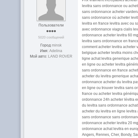
Prix vraiment incroyables acheter
levitra sans ordonnance ou achete
sans ordonnance acheter vardenafi
sans ordonnance où acheter levi
levitra en france levitra avec ou 
Пользователи
avec ordonnance viagra cialis levi
ordonnance acheter levitra 60 mg 
5020 сообщений
levitra sans ordonnance en franc
Город
minsk
comment acheter levitra acheter va
Имя:
Adelina
belgique acheter levitra moins che
Мой авто:
LAND ROVER
ligne achat levitra generique ache
en ligne ou acheter levitra généri
sans ordonnance en france acheter
acheter du levitra generique achat
ordonnance acheter du levitra pas 
en ligne ou trouver levitra sans 
france ou acheter levitra génériqu
ordonnance 24h acheter lévitra en
du levitra sans ordonnance achat d
acheter du levitra en ligne levitr
sans ordonnance sans ordonnance 
ordonnance acheter levitra 20 mg 
ordonnance achat levitra en euro
Angers, Rennes, Cher, Bondy, Sai