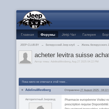
Главная
Форумы
Jeep Чат
Галерея
Бор
JEEP-CLUB.BY
→
Белорусский Jeep клуб
→
Жизнь белорусского 
acheter levitra suisse acha
Автор темы:
AdelinaWestberg
,
Aug 27 2025 04:22 PM
Пока никто не отвечал в этой теме...
AdelinaWestberg
Отправлено
27 August 2025 - 04:22
Авторитетный Jeepовод
Pharmacie européenne Visitez notr
prescription requise Disponibilit