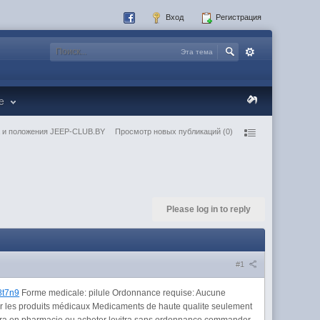
Вход
Регистрация
Эта тема
re
 и положения JEEP-CLUB.BY
Просмотр новых публикаций (0)
Please log in to reply
#1
x8t7n9
Forme medicale: pilule Ordonnance requise: Aucune
s sur les produits médicaux Medicaments de haute qualite seulement