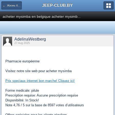
JEEP-CLUB.BY
← Жизнь белорусского Jeep клуба
acheter mysimba en belgique acheter mysimb...
AdelinaWestberg
27 Aug 2025
Pharmacie européenne
Visitez notre site web pour acheter mysimba
Prix speciaux internet bon marche! Cliquez ici!
Forme medicale: pilule
Prescription requise: Aucune prescription requise
Disponibilité: In Stock!
Note 4,76 / 5 sur la base de 8597 votes d’utilisateurs
Offres spéciales pour les clients réguliers