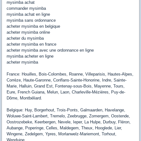
mysimba achat
commander mysimba
mysimba achat en ligne
mysimba sans ordonnance
acheter mysimba en belgique
acheter mysimba online
acheter du mysimba
acheter mysimba en france
acheter mysimba avec une ordonnance en ligne
mysimba acheter en ligne
acheter mysimba
France: Houilles, Bois-Colombes, Roanne, Villeparisis, Hautes-Alpes,
Corrèze, Haute-Garonne, Conflans-Sainte-Honorine, Indre, Sainte-
Marie, Halluin, Grand Est, Fontenay-sous-Bois, Mayenne, Tours,
Eure, French Guiana, Melun, Laon, Charleville-Mézières, Puy-de-
Dôme, Montbéliard.
Belgique: Huy, Borgerhout, Trois-Ponts, Galmaarden, Havelange,
Woluwe-Saint-Lambert, Tremelo, Zeebrugge, Zomergem, Oostende,
Oostrozebeke, Keerbergen, Nevele, Ieper, La Hulpe, Durbuy, Fléron,
Aubange, Poperinge, Celles, Maldegem, Theux, Hooglede, Lier,
Wingene, Zedelgem, Ypres, Morlanwelz-Mariemont, Torhout,
Wenduine.