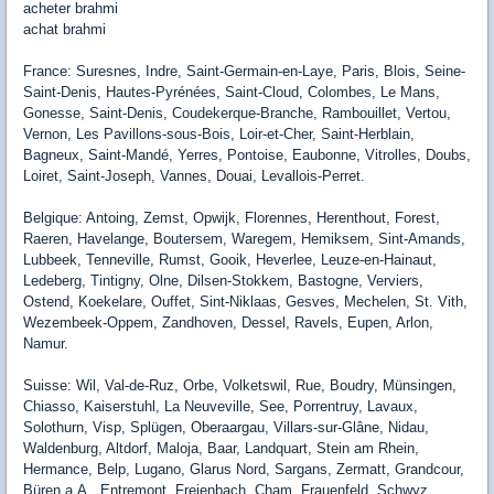
acheter brahmi
achat brahmi
France: Suresnes, Indre, Saint-Germain-en-Laye, Paris, Blois, Seine-
Saint-Denis, Hautes-Pyrénées, Saint-Cloud, Colombes, Le Mans,
Gonesse, Saint-Denis, Coudekerque-Branche, Rambouillet, Vertou,
Vernon, Les Pavillons-sous-Bois, Loir-et-Cher, Saint-Herblain,
Bagneux, Saint-Mandé, Yerres, Pontoise, Eaubonne, Vitrolles, Doubs,
Loiret, Saint-Joseph, Vannes, Douai, Levallois-Perret.
Belgique: Antoing, Zemst, Opwijk, Florennes, Herenthout, Forest,
Raeren, Havelange, Boutersem, Waregem, Hemiksem, Sint-Amands,
Lubbeek, Tenneville, Rumst, Gooik, Heverlee, Leuze-en-Hainaut,
Ledeberg, Tintigny, Olne, Dilsen-Stokkem, Bastogne, Verviers,
Ostend, Koekelare, Ouffet, Sint-Niklaas, Gesves, Mechelen, St. Vith,
Wezembeek-Oppem, Zandhoven, Dessel, Ravels, Eupen, Arlon,
Namur.
Suisse: Wil, Val-de-Ruz, Orbe, Volketswil, Rue, Boudry, Münsingen,
Chiasso, Kaiserstuhl, La Neuveville, See, Porrentruy, Lavaux,
Solothurn, Visp, Splügen, Oberaargau, Villars-sur-Glâne, Nidau,
Waldenburg, Altdorf, Maloja, Baar, Landquart, Stein am Rhein,
Hermance, Belp, Lugano, Glarus Nord, Sargans, Zermatt, Grandcour,
Büren a.A., Entremont, Freienbach, Cham, Frauenfeld, Schwyz,