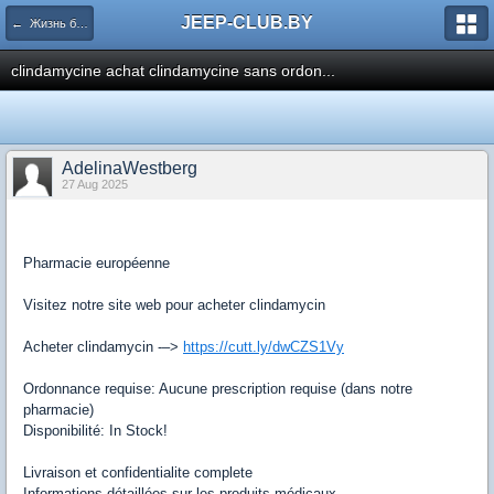
JEEP-CLUB.BY
← Жизнь белорусского Jeep клуба
clindamycine achat clindamycine sans ordon...
AdelinaWestberg
27 Aug 2025
Pharmacie européenne
Visitez notre site web pour acheter clindamycin
Acheter clindamycin -–>
https://cutt.ly/dwCZS1Vy
Ordonnance requise: Aucune prescription requise (dans notre
pharmacie)
Disponibilité: In Stock!
Livraison et confidentialite complete
Informations détaillées sur les produits médicaux