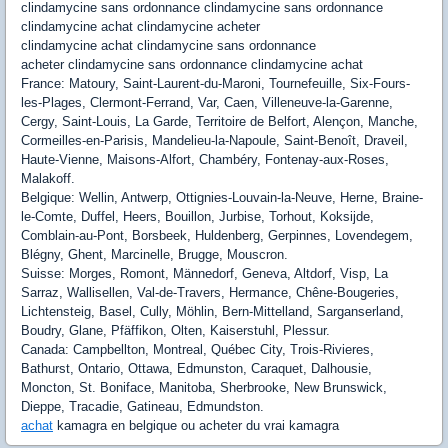
clindamycine sans ordonnance clindamycine sans ordonnance
clindamycine achat clindamycine acheter
clindamycine achat clindamycine sans ordonnance
acheter clindamycine sans ordonnance clindamycine achat
France: Matoury, Saint-Laurent-du-Maroni, Tournefeuille, Six-Fours-
les-Plages, Clermont-Ferrand, Var, Caen, Villeneuve-la-Garenne,
Cergy, Saint-Louis, La Garde, Territoire de Belfort, Alençon, Manche,
Cormeilles-en-Parisis, Mandelieu-la-Napoule, Saint-Benoît, Draveil,
Haute-Vienne, Maisons-Alfort, Chambéry, Fontenay-aux-Roses,
Malakoff.
Belgique: Wellin, Antwerp, Ottignies-Louvain-la-Neuve, Herne, Braine-
le-Comte, Duffel, Heers, Bouillon, Jurbise, Torhout, Koksijde,
Comblain-au-Pont, Borsbeek, Huldenberg, Gerpinnes, Lovendegem,
Blégny, Ghent, Marcinelle, Brugge, Mouscron.
Suisse: Morges, Romont, Männedorf, Geneva, Altdorf, Visp, La
Sarraz, Wallisellen, Val-de-Travers, Hermance, Chêne-Bougeries,
Lichtensteig, Basel, Cully, Möhlin, Bern-Mittelland, Sarganserland,
Boudry, Glane, Pfäffikon, Olten, Kaiserstuhl, Plessur.
Canada: Campbellton, Montreal, Québec City, Trois-Rivieres,
Bathurst, Ontario, Ottawa, Edmunston, Caraquet, Dalhousie,
Moncton, St. Boniface, Manitoba, Sherbrooke, New Brunswick,
Dieppe, Tracadie, Gatineau, Edmundston.
achat
kamagra en belgique ou acheter du vrai kamagra