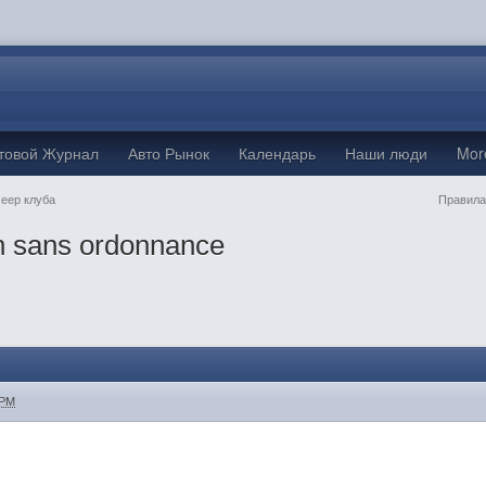
товой Журнал
Авто Рынок
Календарь
Наши люди
Mo
Jeep клуба
Правила
in sans ordonnance
 PM