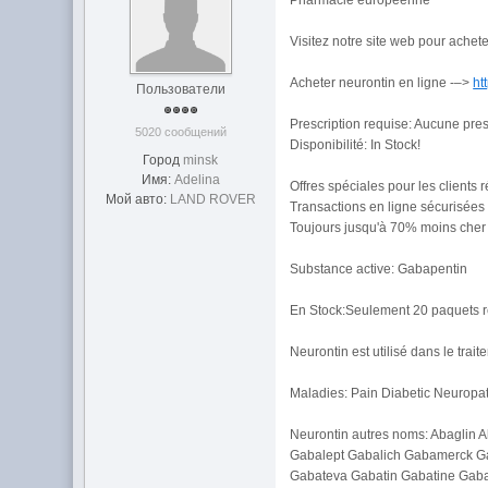
Pharmacie européenne
Visitez notre site web pour achet
Acheter neurontin en ligne -–>
ht
Пользователи
Prescription requise: Aucune pres
5020 сообщений
Disponibilité: In Stock!
Город
minsk
Имя:
Adelina
Offres spéciales pour les clients r
Мой авто:
LAND ROVER
Transactions en ligne sécurisées
Toujours jusqu'à 70% moins cher
Substance active: Gabapentin
En Stock:Seulement 20 paquets r
Neurontin est utilisé dans le trai
Maladies: Pain Diabetic Neuropat
Neurontin autres noms: Abaglin 
Gabalept Gabalich Gabamerck G
Gabateva Gabatin Gabatine Gaba