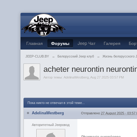
Главная
Форумы
Jeep Чат
Галерея
Бор
JEEP-CLUB.BY
→
Белорусский Jeep клуб
→
Жизнь белорусского 
acheter neurontin neuront
Автор темы:
AdelinaWestberg
,
Aug 27 2025 03:57 PM
Пока никто не отвечал в этой теме...
AdelinaWestberg
Отправлено
27 August 2025 - 03:57
Авторитетный Jeepовод