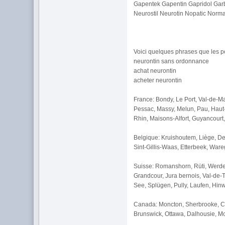
Gapentek Gapentin Gapridol Garb
Neurostil Neurotin Nopatic Norma
Voici quelques phrases que les pe
neurontin sans ordonnance
achat neurontin
acheter neurontin
France: Bondy, Le Port, Val-de-M
Pessac, Massy, Melun, Pau, Haut-
Rhin, Maisons-Alfort, Guyancourt,
Belgique: Kruishoutem, Liège, De
Sint-Gillis-Waas, Etterbeek, Ware
Suisse: Romanshorn, Rüti, Werden
Grandcour, Jura bernois, Val-de-
See, Splügen, Pully, Laufen, Hinw
Canada: Moncton, Sherbrooke, Cam
Brunswick, Ottawa, Dalhousie, Mo