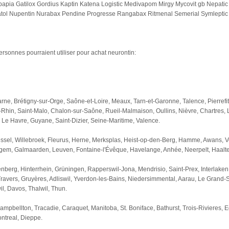
apia Gatilox Gordius Kaptin Katena Logistic Medivapom Mirgy Mycovit gb Nepat
tol Nupentin Nurabax Pendine Progresse Rangabax Ritmenal Semerial Symleptic Teb
rsonnes pourraient utiliser pour achat neurontin:
arne, Brétigny-sur-Orge, Saône-et-Loire, Meaux, Tarn-et-Garonne, Talence, Pierref
Rhin, Saint-Malo, Chalon-sur-Saône, Rueil-Malmaison, Oullins, Nièvre, Chartres, L
 Le Havre, Guyane, Saint-Dizier, Seine-Maritime, Valence.
ssel, Willebroek, Fleurus, Herne, Merksplas, Heist-op-den-Berg, Hamme, Awans, Ve
gem, Galmaarden, Leuven, Fontaine-l'Évêque, Havelange, Anhée, Neerpelt, Haaltert,
berg, Hinterrhein, Grüningen, Rapperswil-Jona, Mendrisio, Saint-Prex, Interlaken
Travers, Gruyères, Adliswil, Yverdon-les-Bains, Niedersimmental, Aarau, Le Grand
il, Davos, Thalwil, Thun.
pbellton, Tracadie, Caraquet, Manitoba, St. Boniface, Bathurst, Trois-Rivieres,
ntreal, Dieppe.