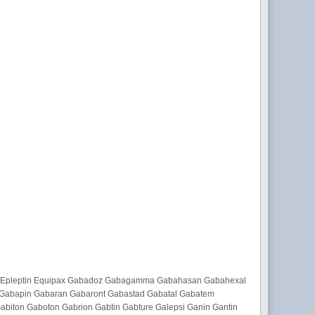
Epiven Epleptin Equipax Gabadoz Gabagamma Gabahasan Gabahexal
Gabapin Gabaran Gabaront Gabastad Gabatal Gabatem
biton Gaboton Gabrion Gabtin Gabture Galepsi Ganin Gantin