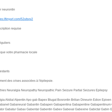
er neurontin
tps://tinyurl.com/52utsvv2
cription requise
éguliers
 que votre pharmacie locale
estants
tement des crises associées à l'épilepsie.
hies Neuralgia Neuropathy Neuropathic Pain Seizure Partial Seizures Epilepsy
Algia Alidial Alpentin Apo gab Bapex Blugat Bosrontin Brilian Dineurin Edion 
abanet Gabaneural Gabantin Gabapen Gabapentina Gabapentine Gabapentinum 
tor Gabatur Gabax Gabental Gabentin Gabex Gabexal Gabexine Gabictal Gabin Ga