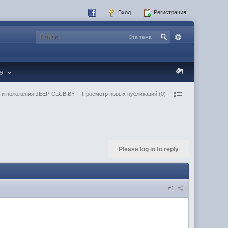
Вход
Регистрация
Эта тема
re
 и положения JEEP-CLUB.BY
Просмотр новых публикаций (0)
Please log in to reply
#1