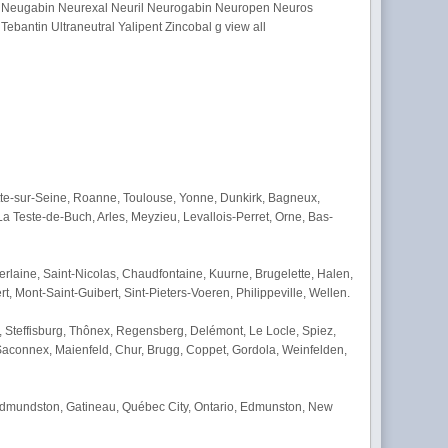
ic Neugabin Neurexal Neuril Neurogabin Neuropen Neuros
antin Ultraneutral Yalipent Zincobal g view all
itte-sur-Seine, Roanne, Toulouse, Yonne, Dunkirk, Bagneux,
a Teste-de-Buch, Arles, Meyzieu, Levallois-Perret, Orne, Bas-
rlaine, Saint-Nicolas, Chaudfontaine, Kuurne, Brugelette, Halen,
 Mont-Saint-Guibert, Sint-Pieters-Voeren, Philippeville, Wellen.
, Steffisburg, Thônex, Regensberg, Delémont, Le Locle, Spiez,
-Saconnex, Maienfeld, Chur, Brugg, Coppet, Gordola, Weinfelden,
 Edmundston, Gatineau, Québec City, Ontario, Edmunston, New