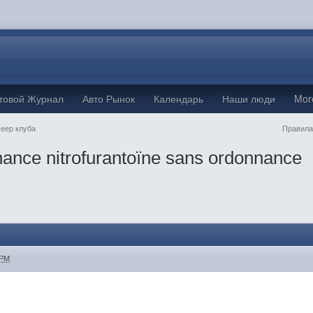
товой Журнал
Авто Рынок
Календарь
Наши люди
Mo
Jeep клуба
Правила
nance nitrofurantoïne sans ordonnance
 PM