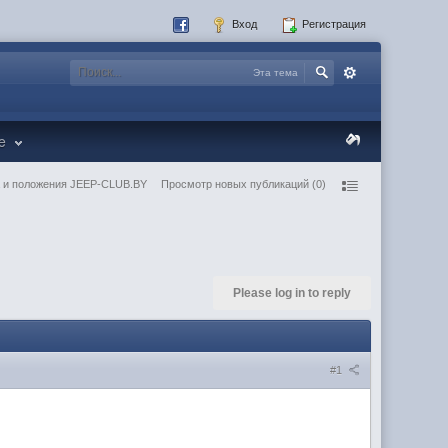
Вход
Регистрация
Эта тема
re
 и положения JEEP-CLUB.BY
Просмотр новых публикаций (0)
Please log in to reply
#1