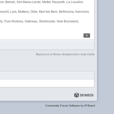
, Beloeil, Sint-Maria-Lierde, Mettet, Nazareth, La Louvière,
nacht, Lyss, Muttenz, Orbe, Muri bei Bern, Bellinzona, Avenches,
y, Trois-Rivieres, Gatineau, Sherbrooke, New Brunswick,
0
Вернуться в Жизнь белорусского Jeep клуба
Community Forum Software by IP.Board