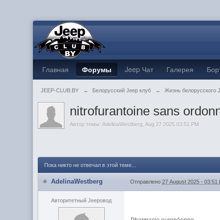
Главная
Форумы
Jeep Чат
Галерея
Бор
JEEP-CLUB.BY
→
Белорусский Jeep клуб
→
Жизнь белорусского 
nitrofurantoine sans ordon
Автор темы:
AdelinaWestberg
,
Aug 27 2025 03:51 PM
Пока никто не отвечал в этой теме...
AdelinaWestberg
Отправлено
27 August 2025 - 03:51
Авторитетный Jeepовод