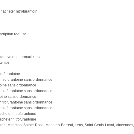
r acheter nitrofurantoin
cription requise
 que votre pharmacie locale
 temps
trofurantoïne
nitrofurantoine sans ordonnance
antoine sans ordonnance
nitrofurantoïne sans ordonnance
antoïne sans ordonnance
nitrofurantoine sans ordonnance
nitrofurantoïne sans ordonnance
acheter nitrofurantoïne
acheter nitrofurantoïne
ne, Miramas, Sainte-Rose, Mons-en-Barœul, Lens, Saint-Genis-Laval, Vincennes, Mo