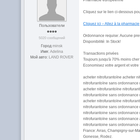
Pharmacie européenne
Cliquez sur le lien ci-dessous pou
Cliquez ici – Allez à la pharmacie
Пользователи
Ordonnance requise: Aucune pres
5020 сообщений
Disponibilité: In Stock!
Город
minsk
Имя:
Adelina
Transactions privées
Мой авто:
LAND ROVER
Toujours jusqu'à 70% moins cher
Economisez votre argent et votre
acheter nitrofurantoïne acheter ni
nitrofurantoïne sans ordonnance 
acheter nitrofurantoïne nitrofur
nitrofurantoïne sans ordonnance 
acheter nitrofurantoïne nitrofur
nitrofurantoine sans ordonnance 
nitrofurantoine sans ordonnance 
nitrofurantoïne sans ordonnance 
nitrofurantoine sans ordonnance 
France: Arras, Champigny-sur-Mar
Gonesse, Rodez.