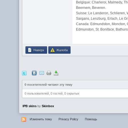
Belgique: Charleroi, Malmedy, Th
Beernem, Beveren.
Suisse: Le Landeron, Schlieren, 
Sargans, Lenzburg, Erlach, Le G
Canada: Edmundston, Moncton, Ca
Edmunston, St. Boniface, Bathurst
Наверх
Жалоба
0 посетителей читают эту тему
0 пользователей, 0 гостей, 0 скрытых
IPB skins
by
Skinbox
Изменить тему
Privacy Policy
Помощь