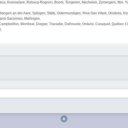
eux, Knesselare, Rebecq-Rognon, Boom, Tongeren, Mechelen, Zomergem, Ittre, Yvoir
Wangen an der Aare, Splügen, Stäfa, Ostermundigen, Riva San Vitale, Orsières, Küs
rand-Saconnex, Mellingen.
mpbellton, Montreal, Dieppe, Tracadie, Dalhousie, Ontario, Caraquet, Québec Cit
.