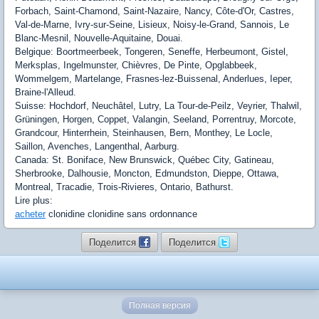
Forbach, Saint-Chamond, Saint-Nazaire, Nancy, Côte-d'Or, Castres,
Val-de-Marne, Ivry-sur-Seine, Lisieux, Noisy-le-Grand, Sannois, Le
Blanc-Mesnil, Nouvelle-Aquitaine, Douai.
Belgique: Boortmeerbeek, Tongeren, Seneffe, Herbeumont, Gistel,
Merksplas, Ingelmunster, Chièvres, De Pinte, Opglabbeek,
Wommelgem, Martelange, Frasnes-lez-Buissenal, Anderlues, Ieper,
Braine-l'Alleud.
Suisse: Hochdorf, Neuchâtel, Lutry, La Tour-de-Peilz, Veyrier, Thalwil,
Grüningen, Horgen, Coppet, Valangin, Seeland, Porrentruy, Morcote,
Grandcour, Hinterrhein, Steinhausen, Bern, Monthey, Le Locle,
Saillon, Avenches, Langenthal, Aarburg.
Canada: St. Boniface, New Brunswick, Québec City, Gatineau,
Sherbrooke, Dalhousie, Moncton, Edmundston, Dieppe, Ottawa,
Montreal, Tracadie, Trois-Rivieres, Ontario, Bathurst.
Lire plus:
acheter
clonidine clonidine sans ordonnance
Поделится
Поделится
Полная версия