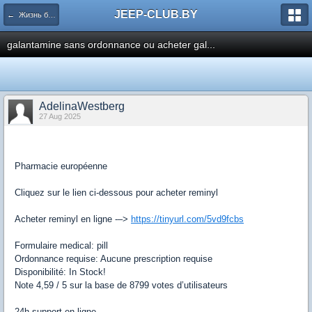
JEEP-CLUB.BY
← Жизнь белорусского Jeep клуба
galantamine sans ordonnance ou acheter gal...
AdelinaWestberg
27 Aug 2025
Pharmacie européenne
Cliquez sur le lien ci-dessous pour acheter reminyl
Acheter reminyl en ligne -–>
https://tinyurl.com/5vd9fcbs
Formulaire medical: pill
Ordonnance requise: Aucune prescription requise
Disponibilité: In Stock!
Note 4,59 / 5 sur la base de 8799 votes d’utilisateurs
24h support en ligne