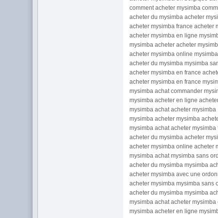
comment acheter mysimba comm
acheter du mysimba acheter mys
acheter mysimba france acheter 
acheter mysimba en ligne mysim
mysimba acheter acheter mysimb
acheter mysimba online mysimb
acheter du mysimba mysimba sa
acheter mysimba en france ache
acheter mysimba en france mysim
mysimba achat commander mys
mysimba acheter en ligne achet
mysimba achat acheter mysimba
mysimba acheter mysimba achet
mysimba achat acheter mysimba 
acheter du mysimba acheter mys
acheter mysimba online acheter
mysimba achat mysimba sans o
acheter du mysimba mysimba ach
acheter mysimba avec une ordon
acheter mysimba mysimba sans 
acheter du mysimba mysimba ac
mysimba achat acheter mysimba 
mysimba acheter en ligne mysim