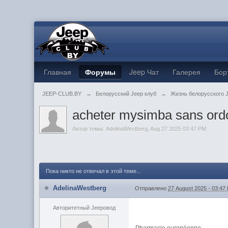
Главная
Форумы
Jeep Чат
Галерея
Бор
JEEP-CLUB.BY
→
Белорусский Jeep клуб
→
Жизнь белорусского 
acheter mysimba sans ord
Автор темы:
AdelinaWestberg
,
Aug 27 2025 03:47 PM
Пока никто не отвечал в этой теме...
AdelinaWestberg
Отправлено
27 August 2025 - 03:47
Авторитетный Jeepовод