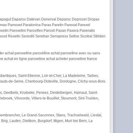
in Dapagut Daparox Datevan Denerval Deparoc Deprozel Dropax
amax Pamoxet Paratonina Parax Paretin Parexat Parexel
tin Paroxetini Paroxiflex Paroxil Paxan Paxera Paxeratio
od Rexetin Serestill Seretran Serrapress Setine Sicotral Stiliden
ter achat paroxetine paroxétine achat paroxetine avec ou sans
 achat en ligne paroxetine achat acheter paroxetine france
lantiques, Saint-Etienne, Loir-et-Cher, La Madeleine, Tarbes,
 Hauts-de-Seine, Cherbourg-Octeville, Dordogne, Clichy-sous-Bois.
s, Geetbets, Kruibeke, Perwez, Destelbergen, Hainaut, Saint-
broek, Vilvoorde, Villers-le-Bouillet, Stoumont, Sint-Truiden,
, Sembrancher, Le Grand-Saconnex, Stans, Trachselwald, Liestal,
rig, Laufen, Dietikon, Burgdorf, Ittigen, Muri bei Bern, La