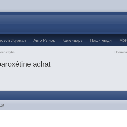
товой Журнал
Авто Рынок
Календарь
Наши люди
Mo
Jeep клуба
Правила
paroxétine achat
 PM