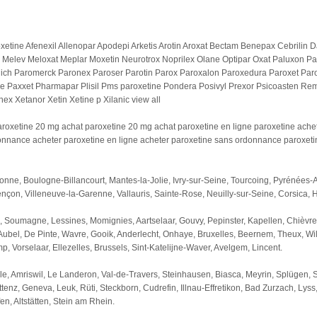
oxetine Afenexil Allenopar Apodepi Arketis Arotin Aroxat Bectam Benepax Cebril
Melev Meloxat Meplar Moxetin Neurotrox Noprilex Olane Optipar Oxat Paluxon P
ich Paromerck Paronex Paroser Parotin Parox Paroxalon Paroxedura Paroxet Paroxe
ine Paxxet Pharmapar Plisil Pms paroxetine Pondera Posivyl Prexor Psicoasten Remo
ex Xetanor Xetin Xetine p Xilanic view all
aroxetine 20 mg achat paroxetine 20 mg achat paroxetine en ligne paroxetine ache
nance acheter paroxetine en ligne acheter paroxetine sans ordonnance paroxetine
nne, Boulogne-Billancourt, Mantes-la-Jolie, Ivry-sur-Seine, Tourcoing, Pyrénées-At
lençon, Villeneuve-la-Garenne, Vallauris, Sainte-Rose, Neuilly-sur-Seine, Corsica,
de, Soumagne, Lessines, Momignies, Aartselaar, Gouvy, Pepinster, Kapellen, Chièvre
 Aubel, De Pinte, Wavre, Gooik, Anderlecht, Onhaye, Bruxelles, Beernem, Theux, Wille
p, Vorselaar, Ellezelles, Brussels, Sint-Katelijne-Waver, Avelgem, Lincent.
igle, Amriswil, Le Landeron, Val-de-Travers, Steinhausen, Biasca, Meyrin, Splügen
nz, Geneva, Leuk, Rüti, Steckborn, Cudrefin, Illnau-Effretikon, Bad Zurzach, Lyss, B
n, Altstätten, Stein am Rhein.