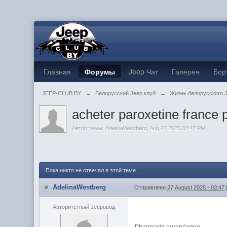
Главная
Форумы
Jeep Чат
Галерея
Бор
JEEP-CLUB.BY
→
Белорусский Jeep клуб
→
Жизнь белорусского 
acheter paroxetine france 
Автор темы:
AdelinaWestberg
,
Aug 27 2025 03:47 PM
Пока никто не отвечал в этой теме...
AdelinaWestberg
Отправлено
27 August 2025 - 03:47
Авторитетный Jeepовод