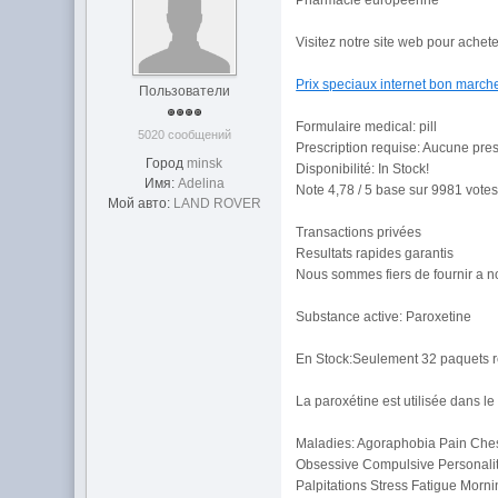
Pharmacie européenne
Visitez notre site web pour achet
Prix speciaux internet bon marche!
Пользователи
Formulaire medical: pill
5020 сообщений
Prescription requise: Aucune pres
Город
minsk
Disponibilité: In Stock!
Имя:
Adelina
Note 4,78 / 5 base sur 9981 votes 
Мой авто:
LAND ROVER
Transactions privées
Resultats rapides garantis
Nous sommes fiers de fournir a n
Substance active: Paroxetine
En Stock:Seulement 32 paquets r
La paroxétine est utilisée dans l
Maladies: Agoraphobia Pain Ches
Obsessive Compulsive Personality
Palpitations Stress Fatigue Morn