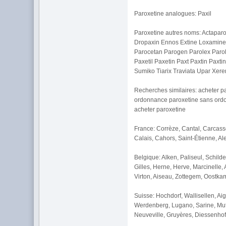
Paroxetine analogues: Paxil
Paroxetine autres noms: Actapar
Dropaxin Ennos Extine Loxamine 
Parocetan Parogen Parolex Parol
Paxetil Paxetin Paxt Paxtin Paxt
Sumiko Tiarix Traviata Upar Xeren
Recherches similaires: acheter p
ordonnance paroxetine sans ordon
acheter paroxetine
France: Corrèze, Cantal, Carcasso
Calais, Cahors, Saint-Étienne, A
Belgique: Alken, Paliseul, Schil
Gilles, Herne, Herve, Marcinelle,
Virton, Aiseau, Zottegem, Oostkam
Suisse: Hochdorf, Wallisellen, A
Werdenberg, Lugano, Sarine, Mutte
Neuveville, Gruyères, Diessenhofe