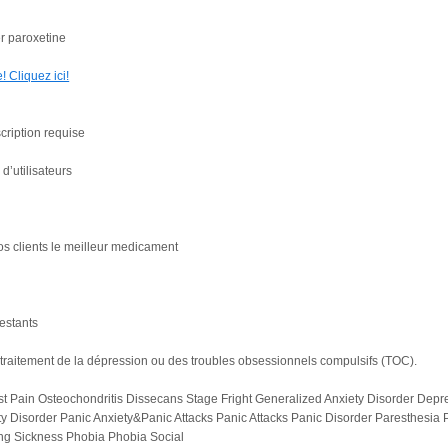
er paroxetine
 Cliquez ici!
cription requise
d’utilisateurs
os clients le meilleur medicament
estants
e traitement de la dépression ou des troubles obsessionnels compulsifs (TOC).
t Pain Osteochondritis Dissecans Stage Fright Generalized Anxiety Disorder Depr
 Disorder Panic Anxiety&Panic Attacks Panic Attacks Panic Disorder Paresthesia 
ing Sickness Phobia Phobia Social