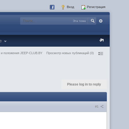
Вход
Регистрация
Эта тема
re
 и положения JEEP-CLUB.BY
Просмотр новых публикаций (0)
Please log in to reply
#1