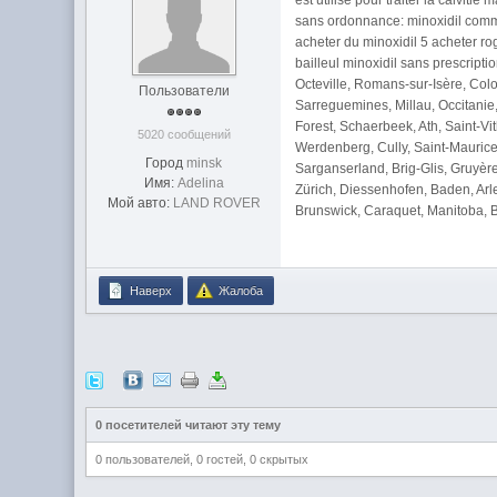
est utilisé pour traiter la calviti
sans ordonnance: minoxidil comm
acheter du minoxidil 5 acheter r
bailleul minoxidil sans prescript
Octeville, Romans-sur-Isère, Col
Пользователи
Sarreguemines, Millau, Occitanie
Forest, Schaerbeek, Ath, Saint-Vi
5020 сообщений
Werdenberg, Cully, Saint-Maurice
Город
minsk
Sarganserland, Brig-Glis, Gruyèr
Имя:
Adelina
Zürich, Diessenhofen, Baden, Ar
Мой авто:
LAND ROVER
Brunswick, Caraquet, Manitoba, B
Наверх
Жалоба
0 посетителей читают эту тему
0 пользователей, 0 гостей, 0 скрытых