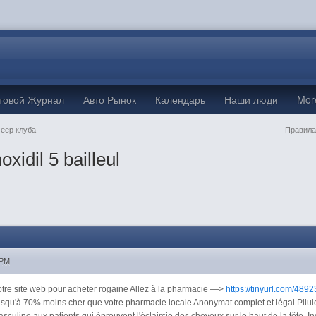
товой Журнал
Авто Рынок
Календарь
Наши люди
Mo
Jeep клуба
Правила
xidil 5 bailleul
 PM
tre site web pour acheter rogaine Allez à la pharmacie —>
https://tinyurl.com/489
rs jusqu'à 70% moins cher que votre pharmacie locale Anonymat complet et légal 