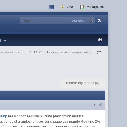
Вход
Регистрация
Эта тема
re
 и положения JEEP-CLUB.BY
Просмотр новых публикаций (0)
Please log in to reply
#1
23unp
Prescription requise: Aucune prescription requise
Pilules bonus et grandes remises sur chaque commande Rogaine 2%