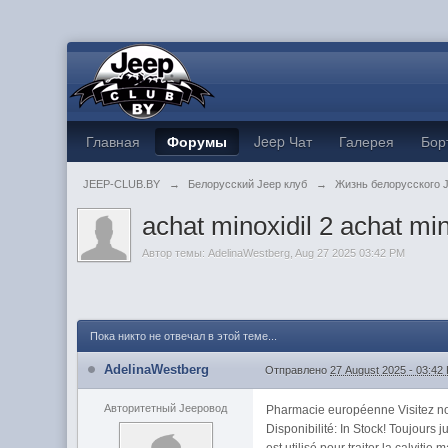
Главная
Форумы
Jeep Чат
Галерея
Бор
JEEP-CLUB.BY
→
Белорусский Jeep клуб
→
Жизнь белорусского 
achat minoxidil 2 achat mino
Автор темы:
AdelinaWestberg
,
Aug 27 2025 03:42 PM
Пока никто не отвечал в этой теме...
AdelinaWestberg
Отправлено
27 August 2025 - 03:42
Авторитетный Jeepовод
Pharmacie européenne Visitez no
Disponibilité: In Stock! Toujou