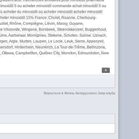
 Ingrédient actif: Recherches similaires pour minoxidil pharmacie
inoxidil 5 ou acheter minoxidil commande achat minoxidil 5 ou
 acheter du minoxidil ou acheter minoxidil acheter minoxidil
 acheter minoxidil 15% France: Cholet, Roanne, Cherbourg-
ouillet, Rhône, Compiègne, Liévin, Massy, Guyane,
alle-Vilvoorde, Wingene, Borsbeek, Steenokkerzeel, Buggenhout,
nduine, Aartselaar, Momignies, Stekene, Schoten. Suisse: Uznach,
gen, Aigle, Murten, Laupen, Le Locle, Leuk, Sierre, Appenzell,
ersdorf, Hinterrhein, Neunkirch, La Tour-de-Trême, Bellinzona,
pe, Ottawa, Campbellton, Québec City, Moncton, Edmundston, New
0
Вернуться в Жизнь белорусского Jeep клуба