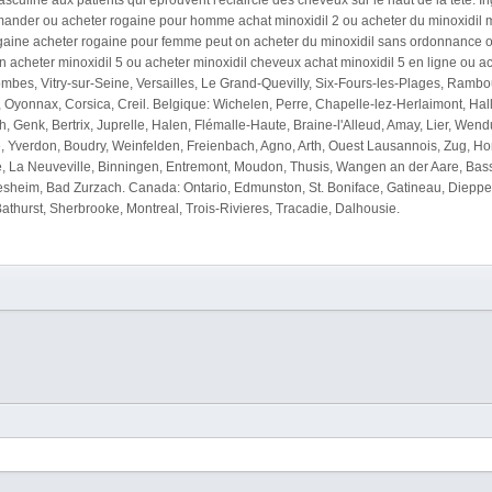
e masculine aux patients qui éprouvent l'éclaircie des cheveux sur le haut de la tête.
ander ou acheter rogaine pour homme achat minoxidil 2 ou acheter du minoxidil m
ogaine acheter rogaine pour femme peut on acheter du minoxidil sans ordonnance où
ion acheter minoxidil 5 ou acheter minoxidil cheveux achat minoxidil 5 en ligne ou
ombes, Vitry-sur-Seine, Versailles, Le Grand-Quevilly, Six-Fours-les-Plages, Ramb
, Oyonnax, Corsica, Creil. Belgique: Wichelen, Perre, Chapelle-lez-Herlaimont, H
th, Genk, Bertrix, Juprelle, Halen, Flémalle-Haute, Braine-l'Alleud, Amay, Lier, We
, Yverdon, Boudry, Weinfelden, Freienbach, Agno, Arth, Ouest Lausannois, Zug, Hor
e, La Neuveville, Binningen, Entremont, Moudon, Thusis, Wangen an der Aare, Bass
lesheim, Bad Zurzach. Canada: Ontario, Edmunston, St. Boniface, Gatineau, Diep
athurst, Sherbrooke, Montreal, Trois-Rivieres, Tracadie, Dalhousie.