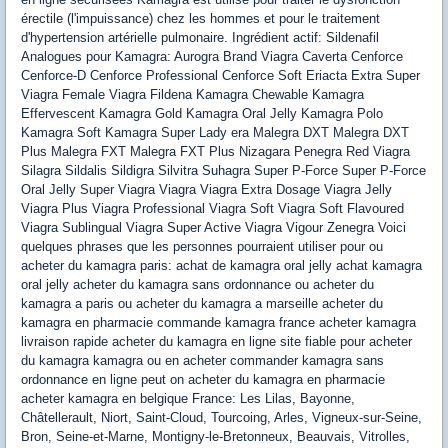
érectile (l'impuissance) chez les hommes et pour le traitement
d'hypertension artérielle pulmonaire. Ingrédient actif: Sildenafil
Analogues pour Kamagra: Aurogra Brand Viagra Caverta Cenforce
Cenforce-D Cenforce Professional Cenforce Soft Eriacta Extra Super
Viagra Female Viagra Fildena Kamagra Chewable Kamagra
Effervescent Kamagra Gold Kamagra Oral Jelly Kamagra Polo
Kamagra Soft Kamagra Super Lady era Malegra DXT Malegra DXT
Plus Malegra FXT Malegra FXT Plus Nizagara Penegra Red Viagra
Silagra Sildalis Sildigra Silvitra Suhagra Super P-Force Super P-Force
Oral Jelly Super Viagra Viagra Viagra Extra Dosage Viagra Jelly
Viagra Plus Viagra Professional Viagra Soft Viagra Soft Flavoured
Viagra Sublingual Viagra Super Active Viagra Vigour Zenegra Voici
quelques phrases que les personnes pourraient utiliser pour ou
acheter du kamagra paris: achat de kamagra oral jelly achat kamagra
oral jelly acheter du kamagra sans ordonnance ou acheter du
kamagra a paris ou acheter du kamagra a marseille acheter du
kamagra en pharmacie commande kamagra france acheter kamagra
livraison rapide acheter du kamagra en ligne site fiable pour acheter
du kamagra kamagra ou en acheter commander kamagra sans
ordonnance en ligne peut on acheter du kamagra en pharmacie
acheter kamagra en belgique France: Les Lilas, Bayonne,
Châtellerault, Niort, Saint-Cloud, Tourcoing, Arles, Vigneux-sur-Seine,
Bron, Seine-et-Marne, Montigny-le-Bretonneux, Beauvais, Vitrolles,