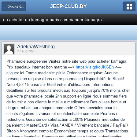
JEEP-CLUB.BY
← Жизнь белорусского Jeep клуба
ou acheter du kamagra paris commander kamagra
AdelinaWestberg
27 Aug 2025
Pharmacie européenne Visitez notre site web pour acheter kamagra
Prix speciaux internet bon marche —>
https://is.gd/cUKGEh
<—
cliquez ici Forme medicale: pilule Ordonnance requise: Aucune
prescription requise (dans notre pharmacie) Disponibilité: In Stock!
Note 4,52 / 5 base sur 6658 votes d’utilisateurs Informations
détaillées sur les produits médicaux Toujours jusqu'à 70% moins cher
que votre pharmacie locale 24h support en ligne Nous sommes fiers
de fournir a nos clients le meilleur medicament Des pilules bonus et
de gros rabais sur chaque commande Offres spéciales pour les
clients réguliers Livraison et confidentialite complete Prix bas et
reductions Garantie de satisfaction à 100% Plusieurs méthodes de
paiement : MasterCard / Visa / AMEX / Virement bancaire / PayPal /
Bitcoin Anonymat complet Economisez temps et couts Transactions
en ligne sécurisées Kamagra est utilisé pour traiter le dysfonction