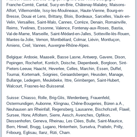
Franche-Comté, Cantal, Sucy-en-Brie, Châtenay-Malabry, Maisons-
Alfort, Villemomble, Issy-les-Moulineaux, Haute-Vienne, Bourg-en-
Bresse, Douai et Lens, Brittany, Blois, Bordeaux, Sarcelles, Vaulx-en-
Velin, Versailles, Saint-Malo, Cannes, Corrèze, Denain, Romainville,
Reims, Yvelines, Essonne, Valence, Fontenay-aux-Roses, Bastia,
Val-de-Marne, Marseille, Saint-Médard-en-Jalles, Sotteville-lès-Rouen,
Mantes-la-Jolie, Vernon, Montbéliard, Colmar, Liévin, Montluçon,
Amiens, Creil, Vannes, Auvergne-Rhône-Alpes.
Belgique: Ardooie, Maaseik, Basse Lasne, Antwerp, Gavere, Dison,
Pepingen, Rochefort, Kontich, Doische, Diepenbeek, Borgloon, Sint-
Pieters-Leeuw, Haacht, Heverlee, Celles, Marchin, Essen, Duffel,
Tournai, Kortemark, Soignies, Geraardsbergen, Heusden, Manage,
Bullange, Ledegem, Meulebeke, Ittre, Grimbergen, Saint-Hubert,
Walcourt, Frasnes-lez-Buissenal.
Suisse: Chiasso, Rolle, Brig-Glis, Werdenberg, Frauenfeld,
Ostermundigen, Aubonne, Klingnau, Chêne-Bougeries, Büren a.A.,
Neuhausen am Rheinfall, Regensberg, Lausanne, Bischofszell, Flawil,
Sursee, Horw, Affoltern, Sierre, Aesch, Avenches, Opfikon,
Diessenhofen, Geneva, Rheinau, Les Clées, Bulle, Saint-Maurice,
Bern, Hinwil, Brugg, Lugano, Hinterrhein, Surselva, Pratteln, Prilly,
Fribourg, Eglisau, Ilanz, Rüti, Cham.