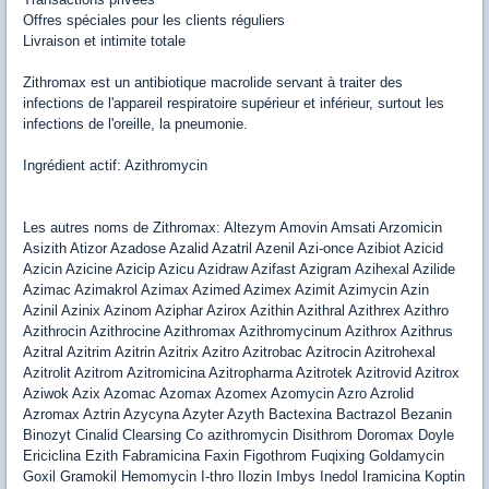
Offres spéciales pour les clients réguliers
Livraison et intimite totale
Zithromax est un antibiotique macrolide servant à traiter des
infections de l'appareil respiratoire supérieur et inférieur, surtout les
infections de l'oreille, la pneumonie.
Ingrédient actif: Azithromycin
Les autres noms de Zithromax: Altezym Amovin Amsati Arzomicin
Asizith Atizor Azadose Azalid Azatril Azenil Azi-once Azibiot Azicid
Azicin Azicine Azicip Azicu Azidraw Azifast Azigram Azihexal Azilide
Azimac Azimakrol Azimax Azimed Azimex Azimit Azimycin Azin
Azinil Azinix Azinom Aziphar Azirox Azithin Azithral Azithrex Azithro
Azithrocin Azithrocine Azithromax Azithromycinum Azithrox Azithrus
Azitral Azitrim Azitrin Azitrix Azitro Azitrobac Azitrocin Azitrohexal
Azitrolit Azitrom Azitromicina Azitropharma Azitrotek Azitrovid Azitrox
Aziwok Azix Azomac Azomax Azomex Azomycin Azro Azrolid
Azromax Aztrin Azycyna Azyter Azyth Bactexina Bactrazol Bezanin
Binozyt Cinalid Clearsing Co azithromycin Disithrom Doromax Doyle
Ericiclina Ezith Fabramicina Faxin Figothrom Fuqixing Goldamycin
Goxil Gramokil Hemomycin I-thro Ilozin Imbys Inedol Iramicina Koptin