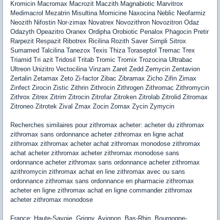
Kromicin Macromax Macrozit Maczith Magnabiotic Marvitrox
Medimacrol Mezatrin Misultina Momicine Naxocina Neblic Neofarmiz
Neozith Nifostin Nor-zimax Novatrex Novozithron Novozitron Odaz
Odazyth Opeazitro Oranex Ordipha Orobiotic Penalox Phagocin Pretir
Rarpezit Respazit Ribotrex Ricilina Rozith Saver Simpli Sitrox
Sumamed Talcilina Tanezox Texis Thiza Toraseptol Tremac Trex
Triamid Tri azit Tridosil Tritab Tromic Tromix Trozocina Ultrabac
Ultreon Unizitro Vectocilina Vinzam Zaret Zedd Zemycin Zentavion
Zertalin Zetamax Zeto Zi-factor Zibac Zibramax Zicho Zifin Zimax
Zinfect Zirocin Zistic Zithrin Zithrocin Zithrogen Zithromac Zithromycin
Zithrox Zitrex Zitrim Zitrocin Zitrofar Zitroken Zitrolab Zitrolid Zitromax
Zitroneo Zitrotek Zival Zmax Zocin Zomax Zycin Zymycin
Recherches similaires pour zithromax acheter: acheter du zithromax
zithromax sans ordonnance acheter zithromax en ligne achat
zithromax zithromax acheter achat zithromax monodose zithromax
achat acheter zithromax acheter zithromax monodose sans
ordonnance acheter zithromax sans ordonnance acheter zithromax
azithromycin zithromax achat en line zithromax avec ou sans
ordonnance zithromax sans ordonnance en pharmacie zithromax
acheter en ligne zithromax achat en ligne commander zithromax
acheter zithromax monodose
France: Haute-Savoie, Grigny, Avignon, Bas-Rhin, Bourgogne-