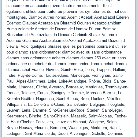
glaucome en association avec d’autres médicaments. Il est
également utilisé pour traiter ou prévenir les symptômes du mal des
montagnes. Diamox autres noms: Acemit Acetak Acetadiazol Ederen
Edemox Glaupax Acetazolam Diuramid Oculten Acetazolamidum
Huma zolamide Acetamide Dazamide Uramox Diluran Edimox
Storzolamide Acetazolamida Diacarb Carbinib Shalak Vetamox
Acemox Glaumox Acetazoleamide Azomid Acetazolamid Diazomid
view all Voici quelques phrases que les personnes pourraient utiliser
pour diamox sans ordonnance: diamox avec ou sans ordonnance
diamox sans ordonnance acheter diamox diamox 250 avec ou sans
ordonnance ou acheter du diamox commander diamox achat diamox
diamox achat France: Nevers, Sainte-Rose, Lens, Trappes, Halluin,
Indre, Puy-de-Dôme, Hautes-Alpes, Manosque, Frontignan, Saint-
Paul, Alpes-Maritimes, Loire, Loire-Atlantique, Rhône, Blois, Sainte-
Marie, Limoges, Clichy, Aveyron, Bordeaux, Martigues, Tremblay-en-
France, Talence, Cantal, Savigny-le-Temple, Mons-en-Barœul, Le
Kremlin-Bicêtre, Haguenau, Saint-Brieuc, Bron, Dunkirk, Vitrolles,
Villeparisis, La Celle-Saint-Cloud, Saint-André. Belgique: Hooglede,
Leuven, Lens, Damme, Sint-Genesius-Rode, Staden, Saint-Léger,
Keerbergen, Binche, Saint-Ghislain, Maaseik, Saint-Nicolas, Fexhe-
le-Haut-Clocher, Fauvillers, Leuze-en-Hainaut, Wingene, Balen,
Beyne-Heusay, Fleurus, Berchem, Wasseiges, Merksem, Ranst,
Ledegem, Sint-Maria-Lierde, Dison, Alveringem, Schelle, Comines-