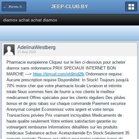
JEEP-CLUB.BY
← Жизнь белорусского Jeep клуба
diamox achat achat diamox
AdelinaWestberg
27 Aug 2025
Pharmacie européenne Cliquez sur le lien ci-dessous pour acheter
diamox sans ordonnance PRIX SPECIAUX INTERNET BON
MARCHE —>
https://tinyurl.com/nh9md2fk
Ordonnance requise:
Aucune prescription requise Disponibilité: In Stock! Toujours jusqu'à
70% moins cher que votre pharmacie locale Livraison et intimite
totale Nous sommes fiers de fournir a nos clients le meilleur
medicament Offres spéciales pour les clients réguliers Des pilules
bonus et de gros rabais sur chaque commande Paiement securise
Anonymat complet Economisez votre argent et votre temps
Transactions privées Prix vraiment incroyables Medicaments de
haute qualite seulement Votre entiere satisfaction garantie ou
votreargent rembourse Informations détaillées sur les produits
médicaux Substance active: Acetazolamide En Stock:Seulement 35
paquets restants Diamox est utilisé pour traiter certains types de