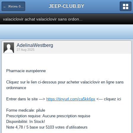
JEEP-CLUB.BY
← Жизнь белорусского Jeep клуба
valaciclovir achat valaciclovir sans ordon...
AdelinaWestberg
27 Aug 2025
Pharmacie européenne
Cliquez sur le lien ci-dessous pour acheter valaciclovir en ligne sans
ordonnance
Entrer dans le site —>
https://tinyurl.com/ca5kk6px
<— cliquez ici
Forme medicale: pilule
Prescription requise: Aucune prescription requise
Disponibilité: In Stock!
Note 4,78 / 5 base sur 5103 votes d’utilisateurs