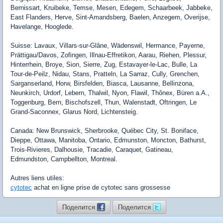
Bernissart, Kruibeke, Temse, Mesen, Edegem, Schaarbeek, Jabbeke,
East Flanders, Herve, Sint-Amandsberg, Baelen, Anzegem, Overijse,
Havelange, Hooglede.
Suisse: Lavaux, Villars-sur-Glâne, Wädenswil, Hermance, Payerne,
Prättigau/Davos, Zofingen, Illnau-Effretikon, Aarau, Riehen, Plessur,
Hinterrhein, Broye, Sion, Sierre, Zug, Estavayer-le-Lac, Bulle, La
Tour-de-Peilz, Nidau, Stans, Pratteln, La Sarraz, Cully, Grenchen,
Sarganserland, Horw, Birsfelden, Biasca, Lausanne, Bellinzona,
Neunkirch, Urdorf, Lebern, Thalwil, Nyon, Flawil, Thônex, Büren a.A.,
Toggenburg, Bern, Bischofszell, Thun, Walenstadt, Oftringen, Le
Grand-Saconnex, Glarus Nord, Lichtensteig.
Canada: New Brunswick, Sherbrooke, Québec City, St. Boniface,
Dieppe, Ottawa, Manitoba, Ontario, Edmunston, Moncton, Bathurst,
Trois-Rivieres, Dalhousie, Tracadie, Caraquet, Gatineau,
Edmundston, Campbellton, Montreal.
Autres liens utiles:
cytotec
achat en ligne prise de cytotec sans grossesse
Поделится
Поделится