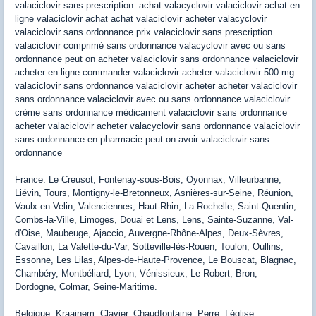
valaciclovir sans prescription: achat valacyclovir valaciclovir achat en
ligne valaciclovir achat achat valaciclovir acheter valacyclovir
valaciclovir sans ordonnance prix valaciclovir sans prescription
valaciclovir comprimé sans ordonnance valacyclovir avec ou sans
ordonnance peut on acheter valaciclovir sans ordonnance valaciclovir
acheter en ligne commander valaciclovir acheter valaciclovir 500 mg
valaciclovir sans ordonnance valaciclovir acheter acheter valaciclovir
sans ordonnance valaciclovir avec ou sans ordonnance valaciclovir
crème sans ordonnance médicament valaciclovir sans ordonnance
acheter valaciclovir acheter valacyclovir sans ordonnance valaciclovir
sans ordonnance en pharmacie peut on avoir valaciclovir sans
ordonnance
France: Le Creusot, Fontenay-sous-Bois, Oyonnax, Villeurbanne,
Liévin, Tours, Montigny-le-Bretonneux, Asnières-sur-Seine, Réunion,
Vaulx-en-Velin, Valenciennes, Haut-Rhin, La Rochelle, Saint-Quentin,
Combs-la-Ville, Limoges, Douai et Lens, Lens, Sainte-Suzanne, Val-
d'Oise, Maubeuge, Ajaccio, Auvergne-Rhône-Alpes, Deux-Sèvres,
Cavaillon, La Valette-du-Var, Sotteville-lès-Rouen, Toulon, Oullins,
Essonne, Les Lilas, Alpes-de-Haute-Provence, Le Bouscat, Blagnac,
Chambéry, Montbéliard, Lyon, Vénissieux, Le Robert, Bron,
Dordogne, Colmar, Seine-Maritime.
Belgique: Kraainem, Clavier, Chaudfontaine, Perre, Léglise,