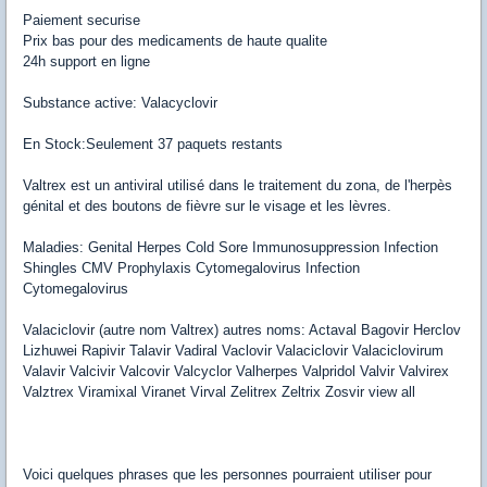
Paiement securise
Prix bas pour des medicaments de haute qualite
24h support en ligne
Substance active: Valacyclovir
En Stock:Seulement 37 paquets restants
Valtrex est un antiviral utilisé dans le traitement du zona, de l'herpès
génital et des boutons de fièvre sur le visage et les lèvres.
Maladies: Genital Herpes Cold Sore Immunosuppression Infection
Shingles CMV Prophylaxis Cytomegalovirus Infection
Cytomegalovirus
Valaciclovir (autre nom Valtrex) autres noms: Actaval Bagovir Herclov
Lizhuwei Rapivir Talavir Vadiral Vaclovir Valaciclovir Valaciclovirum
Valavir Valcivir Valcovir Valcyclor Valherpes Valpridol Valvir Valvirex
Valztrex Viramixal Viranet Virval Zelitrex Zeltrix Zosvir view all
Voici quelques phrases que les personnes pourraient utiliser pour