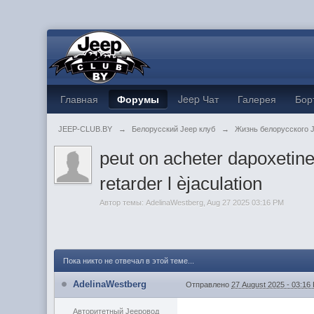
Главная
Форумы
Jeep Чат
Галерея
Бор
JEEP-CLUB.BY
→
Белорусский Jeep клуб
→
Жизнь белорусского 
peut on acheter dapoxeti
retarder l èjaculation
Автор темы:
AdelinaWestberg
,
Aug 27 2025 03:16 PM
Пока никто не отвечал в этой теме...
AdelinaWestberg
Отправлено
27 August 2025 - 03:16
Авторитетный Jeepовод