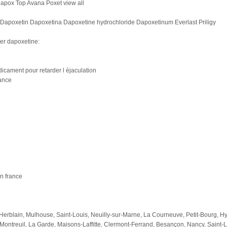
dapox Top Avana Poxet view all
Dapoxetin Dapoxetina Dapoxetine hydrochloride Dapoxetinum Everlast Priligy
er dapoxetine:
cament pour retarder l èjaculation
ance
e
n france
Herblain, Mulhouse, Saint-Louis, Neuilly-sur-Marne, La Courneuve, Petit-Bourg, Hyè
ntreuil, La Garde, Maisons-Laffitte, Clermont-Ferrand, Besançon, Nancy, Saint-La