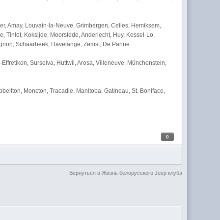
ver, Amay, Louvain-la-Neuve, Grimbergen, Celles, Hemiksem,
 Tinlot, Koksijde, Moorslede, Anderlecht, Huy, Kessel-Lo,
gnon, Schaarbeek, Havelange, Zemst, De Panne.
Effretikon, Surselva, Huttwil, Arosa, Villeneuve, Münchenstein,
ellton, Moncton, Tracadie, Manitoba, Gatineau, St. Boniface,
0
Вернуться в Жизнь белорусского Jeep клуба