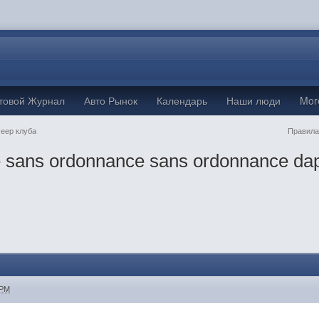
товой Журнал
Авто Рынок
Календарь
Наши люди
Mo
Jeep клуба
Правила
ne sans ordonnance sans ordonnance da
 PM