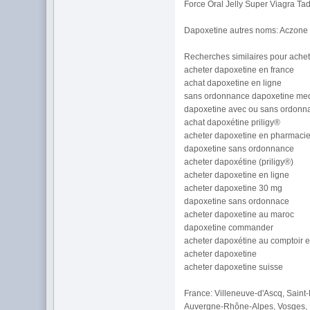
Force Oral Jelly Super Viagra Ta
Dapoxetine autres noms: Aczone 
Recherches similaires pour achet
acheter dapoxetine en france
achat dapoxetine en ligne
sans ordonnance dapoxetine medi
dapoxetine avec ou sans ordonn
achat dapoxétine priligy®
acheter dapoxetine en pharmaci
dapoxetine sans ordonnance
acheter dapoxétine (priligy®)
acheter dapoxetine en ligne
acheter dapoxetine 30 mg
dapoxetine sans ordonnace
acheter dapoxetine au maroc
dapoxetine commander
acheter dapoxétine au comptoir e
acheter dapoxetine
acheter dapoxetine suisse
France: Villeneuve-d'Ascq, Saint-
Auvergne-Rhône-Alpes, Vosges, Mo