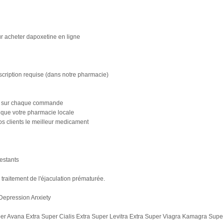
ur acheter dapoxetine en ligne
cription requise (dans notre pharmacie)
es sur chaque commande
 que votre pharmacie locale
os clients le meilleur medicament
estants
 traitement de l'éjaculation prématurée.
Depression Anxiety
er Avana Extra Super Cialis Extra Super Levitra Extra Super Viagra Kamagra Supe