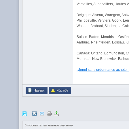
Versailles, Aubervilliers, Hautes
Belgique: Aiseau, Waregem, Antw
Philippeville, Verviers, Gooik, 
Walloon Brabant, Staden, La Ca
Suisse: Baden, Mendrisio, Orsière
Aarburg, Rheinfelden, Eglisau, 
Canada: Ontario, Edmundston, Ott
Montreal, New Brunswick, Bathur
tylénol sans ordonnance acheter 
Наверх
Жалоба
0 посетителей читают эту тему