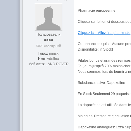
Pharmacie européenne
Cliquez sur le lien ci-dessous po
Cliquez ici – Allez à la pharmacie
Пользователи
Ordonnance requise: Aucune pres
5020 сообщений
Disponibilité: In Stock!
Город
minsk
Имя:
Adelina
Pilules bonus et grandes remis
Мой авто:
LAND ROVER
Toujours jusqu'à 70% moins cher
Nous sommes fiers de fournir a n
Substance active: Dapoxetine
En Stock:Seulement 29 paquets r
La dapoxétine est utilisée dans le
Maladies: Premature ejaculation 
Dapoxetine analogues: Extra Sup