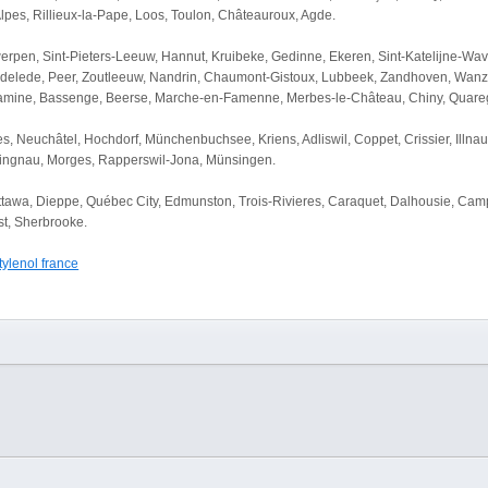
-Alpes, Rillieux-la-Pape, Loos, Toulon, Châteauroux, Agde.
erpen, Sint-Pieters-Leeuw, Hannut, Kruibeke, Gedinne, Ekeren, Sint-Katelijne-Wa
Lendelede, Peer, Zoutleeuw, Nandrin, Chaumont-Gistoux, Lubbeek, Zandhoven, Wanze,
lamine, Bassenge, Beerse, Marche-en-Famenne, Merbes-le-Château, Chiny, Quare
s, Neuchâtel, Hochdorf, Münchenbuchsee, Kriens, Adliswil, Coppet, Crissier, Illnau-
Klingnau, Morges, Rapperswil-Jona, Münsingen.
awa, Dieppe, Québec City, Edmunston, Trois-Rivieres, Caraquet, Dalhousie, Campb
st, Sherbrooke.
tylenol france