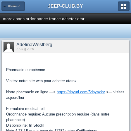
JEEP-CLUB.BY
← Жизнь белорусского Jeep клуба
atarax sans ordonnance france acheter atar...
AdelinaWestberg
27 Aug 2025
Pharmacie européenne
Visitez notre site web pour acheter atarax
Notre pharmacie en ligne —>
https://tinyurl.com/5dbyaxky
<— visitez
aujourd'hui
Formulaire medical: pill
Ordonnance requise: Aucune prescription requise (dans notre
pharmacie)
Disponibilité: In Stock!
Note 4,78 / 5 sur la base de 11282 votes d’utilisateurs