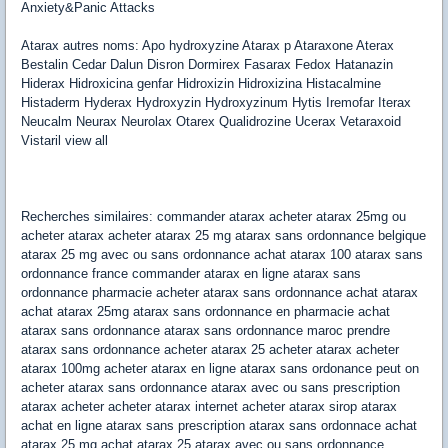
Anxiety&Panic Attacks
Atarax autres noms: Apo hydroxyzine Atarax p Ataraxone Aterax
Bestalin Cedar Dalun Disron Dormirex Fasarax Fedox Hatanazin
Hiderax Hidroxicina genfar Hidroxizin Hidroxizina Histacalmine
Histaderm Hyderax Hydroxyzin Hydroxyzinum Hytis Iremofar Iterax
Neucalm Neurax Neurolax Otarex Qualidrozine Ucerax Vetaraxoid
Vistaril view all
Recherches similaires: commander atarax acheter atarax 25mg ou
acheter atarax acheter atarax 25 mg atarax sans ordonnance belgique
atarax 25 mg avec ou sans ordonnance achat atarax 100 atarax sans
ordonnance france commander atarax en ligne atarax sans
ordonnance pharmacie acheter atarax sans ordonnance achat atarax
achat atarax 25mg atarax sans ordonnance en pharmacie achat
atarax sans ordonnance atarax sans ordonnance maroc prendre
atarax sans ordonnance acheter atarax 25 acheter atarax acheter
atarax 100mg acheter atarax en ligne atarax sans ordonance peut on
acheter atarax sans ordonnance atarax avec ou sans prescription
atarax acheter acheter atarax internet acheter atarax sirop atarax
achat en ligne atarax sans prescription atarax sans ordonnace achat
atarax 25 mg achat atarax 25 atarax avec ou sans ordonnance