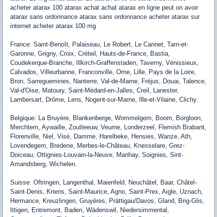
acheter atarax 100 atarax achat achat atarax en ligne peut on avoir
atarax sans ordonnance atarax sans ordonnance acheter atarax sur
internet acheter atarax 100 mg
France: Saint-Benoît, Palaiseau, Le Robert, Le Cannet, Tarn-et-
Garonne, Grigny, Croix, Créteil, Hauts-de-France, Bastia,
Coudekerque-Branche, Illkirch-Graffenstaden, Taverny, Vénissieux,
Calvados, Villeurbanne, Franconville, Orne, Lille, Pays de la Loire,
Bron, Sarreguemines, Nanterre, Val-de-Marne, Fréjus, Douai, Talence,
Val-d'Oise, Matoury, Saint-Médard-en-Jalles, Creil, Lanester,
Lambersart, Drôme, Lens, Nogent-sur-Marne, Ille-et-Vilaine, Clichy.
Belgique: La Bruyère, Blankenberge, Wommelgem, Boom, Borgloon,
Merchtem, Aywaille, Zoutleeuw, Veurne, Londerzeel, Flemish Brabant,
Florenville, Niel, Visé, Damme, Harelbeke, Hensies, Wanze, Ath,
Lovendegem, Bredene, Merbes-le-Château, Knesselare, Grez-
Doiceau, Ottignies-Louvain-la-Neuve, Manhay, Soignies, Sint-
Amandsberg, Wichelen.
Suisse: Oftringen, Langenthal, Maienfeld, Neuchâtel, Baar, Châtel-
Saint-Denis, Kriens, Saint-Maurice, Agno, Saint-Prex, Aigle, Uznach,
Hermance, Kreuzlingen, Gruyères, Prättigau/Davos, Gland, Brig-Glis,
Ittigen, Entremont, Baden, Wädenswil, Niedersimmental,