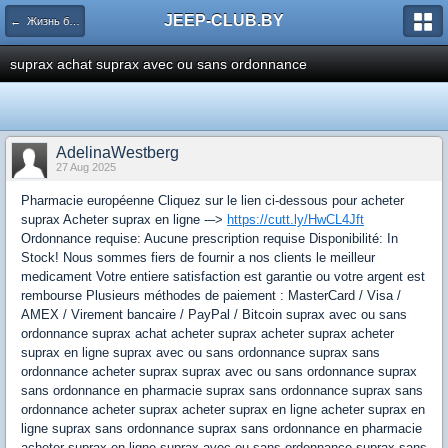
JEEP-CLUB.BY
← Жизнь белорусского Jeep клуба
suprax achat suprax avec ou sans ordonnance
AdelinaWestberg
27 Aug 2025
Pharmacie européenne Cliquez sur le lien ci-dessous pour acheter
suprax Acheter suprax en ligne -–>
https://cutt.ly/HwCL4Jft
Ordonnance requise: Aucune prescription requise Disponibilité: In
Stock! Nous sommes fiers de fournir a nos clients le meilleur
medicament Votre entiere satisfaction est garantie ou votre argent est
rembourse Plusieurs méthodes de paiement : MasterCard / Visa /
AMEX / Virement bancaire / PayPal / Bitcoin suprax avec ou sans
ordonnance suprax achat acheter suprax acheter suprax acheter
suprax en ligne suprax avec ou sans ordonnance suprax sans
ordonnance acheter suprax suprax avec ou sans ordonnance suprax
sans ordonnance en pharmacie suprax sans ordonnance suprax sans
ordonnance acheter suprax acheter suprax en ligne acheter suprax en
ligne suprax sans ordonnance suprax sans ordonnance en pharmacie
acheter suprax en ligne suprax avec ou sans ordonnance suprax sans