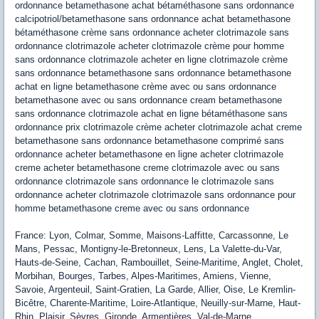
ordonnance betamethasone achat bétaméthasone sans ordonnance
calcipotriol/betamethasone sans ordonnance achat betamethasone
bétaméthasone crème sans ordonnance acheter clotrimazole sans
ordonnance clotrimazole acheter clotrimazole crème pour homme
sans ordonnance clotrimazole acheter en ligne clotrimazole crème
sans ordonnance betamethasone sans ordonnance betamethasone
achat en ligne betamethasone crème avec ou sans ordonnance
betamethasone avec ou sans ordonnance cream betamethasone
sans ordonnance clotrimazole achat en ligne bétaméthasone sans
ordonnance prix clotrimazole crème acheter clotrimazole achat creme
betamethasone sans ordonnance betamethasone comprimé sans
ordonnance acheter betamethasone en ligne acheter clotrimazole
creme acheter betamethasone creme clotrimazole avec ou sans
ordonnance clotrimazole sans ordonnance le clotrimazole sans
ordonnance acheter clotrimazole clotrimazole sans ordonnance pour
homme betamethasone creme avec ou sans ordonnance
France: Lyon, Colmar, Somme, Maisons-Laffitte, Carcassonne, Le
Mans, Pessac, Montigny-le-Bretonneux, Lens, La Valette-du-Var,
Hauts-de-Seine, Cachan, Rambouillet, Seine-Maritime, Anglet, Cholet,
Morbihan, Bourges, Tarbes, Alpes-Maritimes, Amiens, Vienne,
Savoie, Argenteuil, Saint-Gratien, La Garde, Allier, Oise, Le Kremlin-
Bicêtre, Charente-Maritime, Loire-Atlantique, Neuilly-sur-Marne, Haut-
Rhin, Plaisir, Sèvres, Gironde, Armentières, Val-de-Marne.