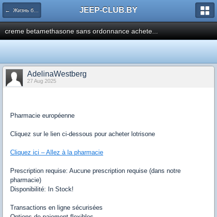
JEEP-CLUB.BY
← Жизнь белорусского Jeep клуба
creme betamethasone sans ordonnance achete...
AdelinaWestberg
27 Aug 2025
Pharmacie européenne
Cliquez sur le lien ci-dessous pour acheter lotrisone
Cliquez ici – Allez à la pharmacie
Prescription requise: Aucune prescription requise (dans notre
pharmacie)
Disponibilité: In Stock!
Transactions en ligne sécurisées
Options de paiement flexibles