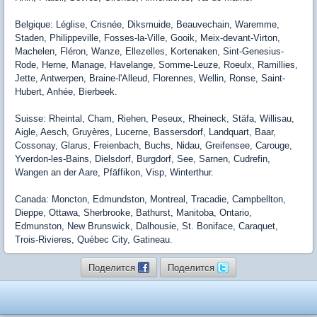
Belgique: Léglise, Crisnée, Diksmuide, Beauvechain, Waremme,
Staden, Philippeville, Fosses-la-Ville, Gooik, Meix-devant-Virton,
Machelen, Fléron, Wanze, Ellezelles, Kortenaken, Sint-Genesius-
Rode, Herne, Manage, Havelange, Somme-Leuze, Roeulx, Ramillies,
Jette, Antwerpen, Braine-l'Alleud, Florennes, Wellin, Ronse, Saint-
Hubert, Anhée, Bierbeek.
Suisse: Rheintal, Cham, Riehen, Peseux, Rheineck, Stäfa, Willisau,
Aigle, Aesch, Gruyères, Lucerne, Bassersdorf, Landquart, Baar,
Cossonay, Glarus, Freienbach, Buchs, Nidau, Greifensee, Carouge,
Yverdon-les-Bains, Dielsdorf, Burgdorf, See, Sarnen, Cudrefin,
Wangen an der Aare, Pfäffikon, Visp, Winterthur.
Canada: Moncton, Edmundston, Montreal, Tracadie, Campbellton,
Dieppe, Ottawa, Sherbrooke, Bathurst, Manitoba, Ontario,
Edmunston, New Brunswick, Dalhousie, St. Boniface, Caraquet,
Trois-Rivieres, Québec City, Gatineau.
Поделится
Поделится