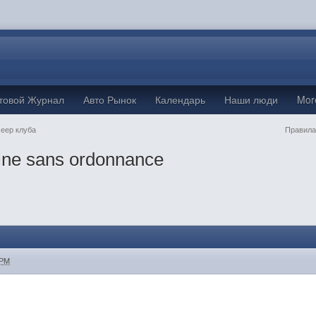
товой Журнал
Авто Рынок
Календарь
Наши люди
Mo
Jeep клуба
Правила
ine sans ordonnance
 PM