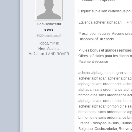
Pharmacie européenne
Cliquez sur le lien ci-dessous p
Etaient a acheter alphagan ==>
h
Пользователи
Prescription requise: Aucune pre
5020 сообщений
Disponibilité: In Stock!
Город
minsk
Имя:
Adelina
Pilules bonus et grandes remis
Мой авто:
LAND ROVER
Offres spéciales pour les clients r
Paiement securise
acheter alphagan alphagan san
acheter alphagan acheter alpha
alphagan sans ordonnance ache
alphagan sans ordonnance alph
brimonidine sans ordonnance ac
alphagan sans ordonnance brim
acheter alphagan brimonidine s
brimonidine sans ordonnance a
brimonidine sans ordonnance br
France: Rosny-sous-Bois, Oullins,
Belgique: Oostrozebeke, Rouvroy,