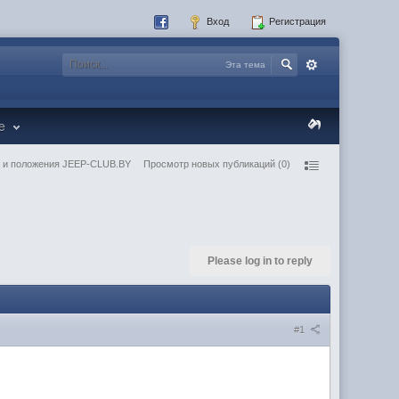
Вход
Регистрация
Эта тема
re
 и положения JEEP-CLUB.BY
Просмотр новых публикаций (0)
Please log in to reply
#1