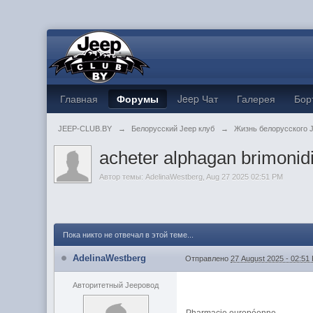
Главная
Форумы
Jeep Чат
Галерея
Бор
JEEP-CLUB.BY
→
Белорусский Jeep клуб
→
Жизнь белорусского 
acheter alphagan brimonid
Автор темы:
AdelinaWestberg
,
Aug 27 2025 02:51 PM
Пока никто не отвечал в этой теме...
AdelinaWestberg
Отправлено
27 August 2025 - 02:51
Авторитетный Jeepовод