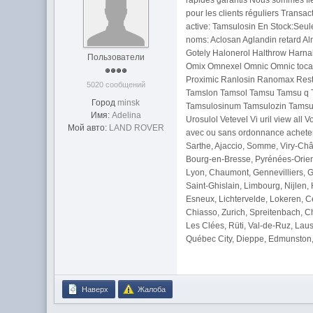
rapides garantis Nous sommes fie
pour les clients réguliers Trans
active: Tamsulosin En Stock:Seul
noms: Aclosan Aglandin retard A
Gotely Halonerol Halthrow Harna
Пользователи
Omix Omnexel Omnic Omnic tocas O
Proximic Ranlosin Ranomax Restr
5020 сообщений
Tamslon Tamsol Tamsu Tamsu q T
Город
minsk
Tamsulosinum Tamsulozin Tamsum
Имя:
Adelina
Urosulol Vetevel Vi uril view al
Мой авто:
LAND ROVER
avec ou sans ordonnance acheter
Sarthe, Ajaccio, Somme, Viry-Chât
Bourg-en-Bresse, Pyrénées-Orient
Lyon, Chaumont, Gennevilliers, 
Saint-Ghislain, Limbourg, Nijlen
Esneux, Lichtervelde, Lokeren, C
Chiasso, Zurich, Spreitenbach, Ch
Les Clées, Rüti, Val-de-Ruz, Lau
Québec City, Dieppe, Edmunston, 
Наверх
Жалоба