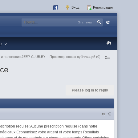
Вход
Регистрация
Эта тема
re
 и положения JEEP-CLUB.BY
Просмотр новых публикаций (0)
nce
Please log in to reply
#1
scription requise: Aucune prescription requise (dans notre
s médicaux Economisez votre argent et votre temps Resultats