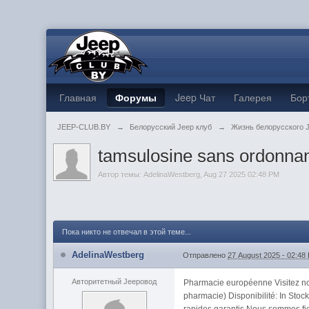
Главная
Форумы
Jeep Чат
Галерея
Бор
JEEP-CLUB.BY
→
Белорусский Jeep клуб
→
Жизнь белорусского 
tamsulosine sans ordonna
Автор темы:
AdelinaWestberg
,
Aug 27 2025 02:48 PM
Пока никто не отвечал в этой теме...
AdelinaWestberg
Отправлено
27 August 2025 - 02:48
Авторитетный Jeepовод
Pharmacie européenne Visitez no
pharmacie) Disponibilité: In Stoc