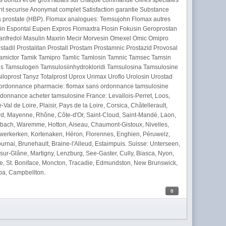
ules bonus et de gros rabais sur chaque commande Offres spéciales
ent securise Anonymat complet Satisfaction garantie Substance
e la prostate (HBP). Flomax analogues: Temsujohn Flomax autres
in Espontal Eupen Expros Flomaxtra Flosin Fokusin Geroprostan
Manfredol Masulin Maxrin Mecir Morvesin Omexel Omic Omipro
adil Prostalitan Prostall Prostam Prostamnic Prostazid Provosal
Tamictor Tamik Tamipro Tamlic Tamlosin Tamnic Tamsec Tamsin
 Tamsulogen Tamsulosiinhydrokloridi Tamsulosina Tamsulosine
rost Tanyz Totalprost Uprox Urimax Uroflo Urolosin Urostad
ans ordonnance pharmacie: flomax sans ordonnance tamsulosine
onnance acheter tamsulosine France: Levallois-Perret, Loos,
l de Loire, Plaisir, Pays de la Loire, Corsica, Châtellerault,
ord, Mayenne, Rhône, Côte-d'Or, Saint-Cloud, Saint-Mandé, Laon,
nbach, Waremme, Hotton, Aiseau, Chaumont-Gistoux, Nivelles,
uwerkerken, Kortenaken, Héron, Florennes, Enghien, Péruwelz,
rnai, Brunehault, Braine-l'Alleud, Estaimpuis. Suisse: Unterseen,
sur-Glâne, Martigny, Lenzburg, See-Gaster, Cully, Biasca, Nyon,
ie, St. Boniface, Moncton, Tracadie, Edmundston, New Brunswick,
oba, Campbellton.
0