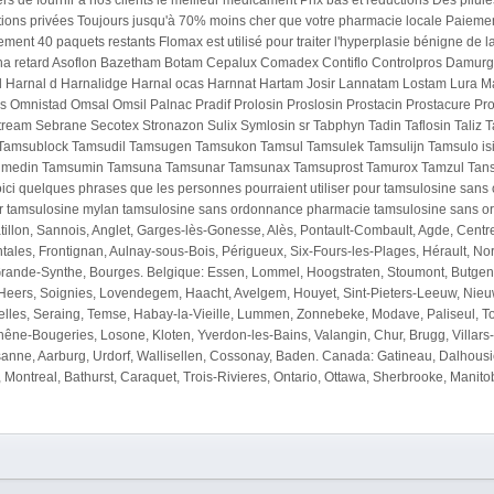
rs de fournir a nos clients le meilleur medicament Prix bas et reductions Des pil
actions privées Toujours jusqu'à 70% moins cher que votre pharmacie locale Paiem
ement 40 paquets restants Flomax est utilisé pour traiter l'hyperplasie bénigne d
lna retard Asoflon Bazetham Botam Cepalux Comadex Contiflo Controlpros Damurg
l Harnal d Harnalidge Harnal ocas Harnnat Hartam Josir Lannatam Lostam Lura 
mnistad Omsal Omsil Palnac Pradif Prolosin Proslosin Prostacin Prostacure Prost
eam Sebrane Secotex Stronazon Sulix Symlosin sr Tabphyn Tadin Taflosin Taliz 
amsublock Tamsudil Tamsugen Tamsukon Tamsul Tamsulek Tamsulijn Tamsulo isis
edin Tamsumin Tamsuna Tamsunar Tamsunax Tamsuprost Tamurox Tamzul Tansilop
l Voici quelques phrases que les personnes pourraient utiliser pour tamsulosine s
 tamsulosine mylan tamsulosine sans ordonnance pharmacie tamsulosine sans ord
illon, Sannois, Anglet, Garges-lès-Gonesse, Alès, Pontault-Combault, Agde, Centre-Va
ales, Frontignan, Aulnay-sous-Bois, Périgueux, Six-Fours-les-Plages, Hérault, N
Grande-Synthe, Bourges. Belgique: Essen, Lommel, Hoogstraten, Stoumont, Butge
, Heers, Soignies, Lovendegem, Haacht, Avelgem, Houyet, Sint-Pieters-Leeuw, Nie
elles, Seraing, Temse, Habay-la-Vieille, Lummen, Zonnebeke, Modave, Paliseul, Tou
êne-Bougeries, Losone, Kloten, Yverdon-les-Bains, Valangin, Chur, Brugg, Villars-
sanne, Aarburg, Urdorf, Wallisellen, Cossonay, Baden. Canada: Gatineau, Dalhous
Montreal, Bathurst, Caraquet, Trois-Rivieres, Ontario, Ottawa, Sherbrooke, Manit