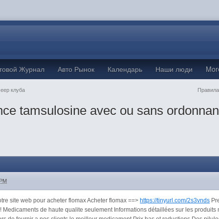
товой Журнал
Авто Рынок
Календарь
Наши люди
Mo
Jeep клуба
Правила
nce tamsulosine avec ou sans ordonna
 PM
tre site web pour acheter flomax Acheter flomax ==>
https://tinyurl.com/2s3vnds
Pre
k! Medicaments de haute qualite seulement Informations détaillées sur les produit