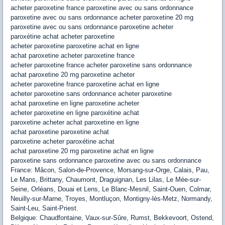
acheter paroxetine france paroxetine avec ou sans ordonnance
paroxetine avec ou sans ordonnance acheter paroxetine 20 mg
paroxetine avec ou sans ordonnance paroxetine acheter
paroxétine achat acheter paroxetine
acheter paroxetine paroxetine achat en ligne
achat paroxetine acheter paroxetine france
acheter paroxetine france acheter paroxetine sans ordonnance
achat paroxetine 20 mg paroxetine acheter
acheter paroxetine france paroxetine achat en ligne
acheter paroxetine sans ordonnance acheter paroxetine
achat paroxetine en ligne paroxetine acheter
acheter paroxetine en ligne paroxétine achat
paroxetine acheter achat paroxetine en ligne
achat paroxetine paroxetine achat
paroxetine acheter paroxétine achat
achat paroxetine 20 mg paroxetine achat en ligne
paroxetine sans ordonnance paroxetine avec ou sans ordonnance
France: Mâcon, Salon-de-Provence, Morsang-sur-Orge, Calais, Pau,
Le Mans, Brittany, Chaumont, Draguignan, Les Lilas, Le Mée-sur-
Seine, Orléans, Douai et Lens, Le Blanc-Mesnil, Saint-Ouen, Colmar,
Neuilly-sur-Marne, Troyes, Montluçon, Montigny-lès-Metz, Normandy,
Saint-Leu, Saint-Priest.
Belgique: Chaudfontaine, Vaux-sur-Sûre, Rumst, Bekkevoort, Ostend,