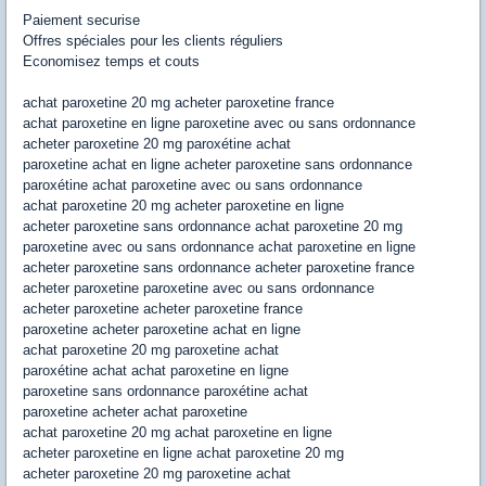
Paiement securise
Offres spéciales pour les clients réguliers
Economisez temps et couts
achat paroxetine 20 mg acheter paroxetine france
achat paroxetine en ligne paroxetine avec ou sans ordonnance
acheter paroxetine 20 mg paroxétine achat
paroxetine achat en ligne acheter paroxetine sans ordonnance
paroxétine achat paroxetine avec ou sans ordonnance
achat paroxetine 20 mg acheter paroxetine en ligne
acheter paroxetine sans ordonnance achat paroxetine 20 mg
paroxetine avec ou sans ordonnance achat paroxetine en ligne
acheter paroxetine sans ordonnance acheter paroxetine france
acheter paroxetine paroxetine avec ou sans ordonnance
acheter paroxetine acheter paroxetine france
paroxetine acheter paroxetine achat en ligne
achat paroxetine 20 mg paroxetine achat
paroxétine achat achat paroxetine en ligne
paroxetine sans ordonnance paroxétine achat
paroxetine acheter achat paroxetine
achat paroxetine 20 mg achat paroxetine en ligne
acheter paroxetine en ligne achat paroxetine 20 mg
acheter paroxetine 20 mg paroxetine achat