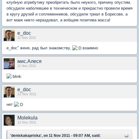
клубную атрибутику преобретать было неукого, причину опустим,
обсудили наболевшее в техническом и прекрастно провели время
в кругу друзей и соплеменников, обсудили триал в Борисове, а
вот маек никто нераздовал, а вобщем позитива масса!
e_doc
11 Nov 2011
e_doc" женя, рад был знакомству,
взаимно
мис.Алеся
11 Nov 2011
e_doc
12 Nov 2011
нет
Molekula
12 Nov 2011
'deniskakapriska', on 11 Nov 2011 - 09:07 AM, said: