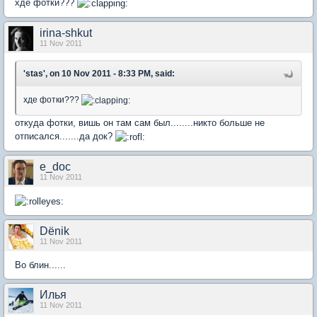
хде фотки???
irina-shkut
11 Nov 2011
'stas', on 10 Nov 2011 - 8:33 PM, said:
хде фотки???
откуда фотки, вишь он там сам был........никто больше не
отписался.......да док?
e_doc
11 Nov 2011
Dёnik
11 Nov 2011
Во блин......
Илья
11 Nov 2011