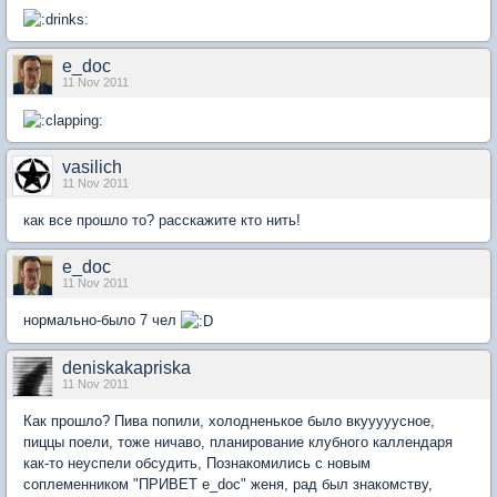
e_doc
11 Nov 2011
vasilich
11 Nov 2011
как все прошло то? расскажите кто нить!
e_doc
11 Nov 2011
нормально-было 7 чел
deniskakapriska
11 Nov 2011
Как прошло? Пива попили, холодненькое было вкууууусное,
пиццы поели, тоже ничаво, планирование клубного каллендаря
как-то неуспели обсудить, Познакомились с новым
соплеменником "ПРИВЕТ e_doc" женя, рад был знакомству,