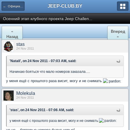
JEEP-CLUB.BY
← Официальные клубные мероприятия
Осенний этап клубного проекта Jeep Challen...
«
Вперед
Назад
»
stas
24 Nov 2011
'Natali', on 24 Nov 2011 - 07:03 AM, said:
Начинаю бояться что мало номеров заказала.....
у меня ещё с прошлого раза висит, могу и не снимать
Molekula
24 Nov 2011
'stas', on 24 Nov 2011 - 07:06 AM, said:
у меня ещё с прошлого раза висит, могу и не снимать
не не... бортовые номера будут новые!