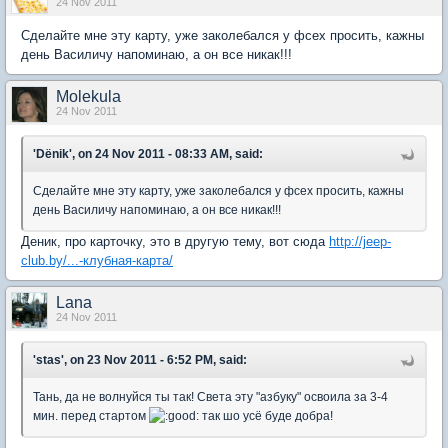
24 Nov 2011
Сделайте мне эту карту, уже заколебался у фсех просить, кажны
день Василичу напоминаю, а он все никак!!!
Molekula
24 Nov 2011
'Dёnik', on 24 Nov 2011 - 08:33 AM, said:
Сделайте мне эту карту, уже заколебался у фсех просить, кажны
день Василичу напоминаю, а он все никак!!!
Деник, про карточку, это в другую тему, вот сюда
http://jeep-
club.by/...-клубная-карта/
Lana
24 Nov 2011
'stas', on 23 Nov 2011 - 6:52 PM, said:
Тань, да не волнуйся ты так! Света эту "азбуку" освоила за 3-4
мин. перед стартом
так шо усё буде добра!