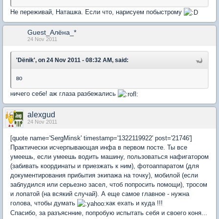
Не переживай, Наташка. Если что, нарисуем побыстрому
Guest_Алёна_*
24 Nov 2011
'Dёnik', on 24 Nov 2011 - 08:32 AM, said:
во
ничего себе! аж глаза разбежались
alexgud
24 Nov 2011
[quote name='SergMinsk' timestamp='1322119922' post='21746']
Практически исчерпывающая инфа в первом посте. Ты все
умеешь, если умеешь водить машину, пользоваться нафигатором
(забивать координаты и приезжать к ним), фотоаппаратом (для
документирования прибытия экипажа на точку), мобилой (если
заблудился или серьезно засел, чтоб попросить помощи), тросом
и лопатой (на всякий случай). А еще самое главное - нужна
голова, чтобы думать
как ехать и куда !!!
Спасибо, за разъяснние, попробую испытать себя и своего коня...