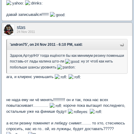
давай записывайся!!!!!!
stas
24 Nov 2011
'andron75', on 24 Nov 2011 - 6:10 PM, said:
Здаров,Артур!НУ тогда ещёхотя бы как минимум резину поменьши
поставь-от лады калина што-ли
ну эт чтоб как нить
побольше шансы уровнять
ага, и клиренс уменьшить
не нада ему ни чё менять!!!!!!!!!! он и так, пока нас всех
повытаскивает.............
короче пока вытащит последнего,
остальные уже на финише будут
а если резину поменяет и лебеду снимет........ то хто, стесняюсь
спросить, нас из го.. ой, из лужицы, будет доставать?????