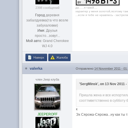
2398 сообщений
дa......я тaкой....
характер у меня золотой,поэтому так
Город
дeрeвня
...если я тебе не нравлюсь - застрелись
зaбaлдуeвкa(та что возле
забухаловки)
Имя:
Друзья
просто...зовут...
Мой авто:
Grand Cherokee
WJ 4.0
Наверх
Жалоба
valerka
Отправлено
14 November 2011 - 01
член Jeep клуба
'SergMinsk', on 13 Nov 2011 - 
Пришла жена и все испортила.
сооттмветственно в субботу б
к
JEEPEROFF
Эх Сярожа-Сярожа...ну как ты та