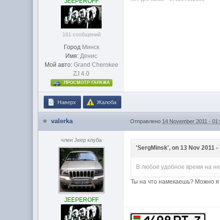
JEEPEROFF
161 сообщений
Город
Минск
Имя:
Денис
Мой авто:
Grand Cherokee
ZJ 4.0
.ПРОСМОТР ГАРАЖА
Наверх
Жалоба
valerka
Отправлено
14 November 2011 - 01
член Jeep клуба
'SergMinsk', on 13 Nov 2011 - 
В любое удобное время на не
Ты на что намекаешь? Можно я
JEEPEROFF