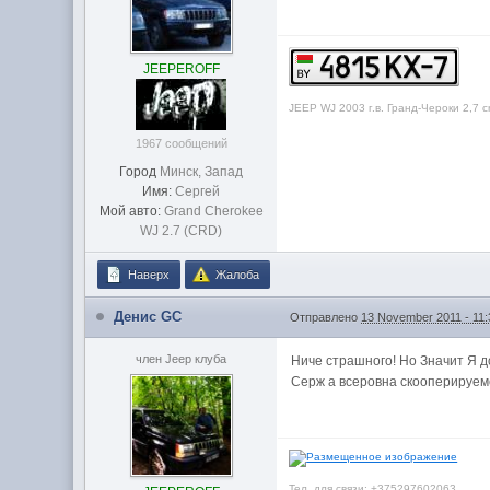
JEEPEROFF
JEEP WJ 2003 г.в. Гранд-Чероки 2,7 c
1967 сообщений
Город
Минск, Запад
Имя:
Сергей
Мой авто:
Grand Cherokee
WJ 2.7 (CRD)
Наверх
Жалоба
Денис GC
Отправлено
13 November 2011 - 11
член Jeep клуба
Ниче страшного! Но Значит Я д
Серж а всеровна скооперируе
Тел. для связи: +375297602063