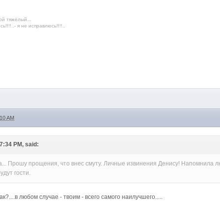
ой тяжёлый...
!!!!..- я не исправлюсь!!!!..
:10 AM
7:34 PM, said:
.. Прошу прощения, что внес смуту. Личные извинения Денису! Напомнила люб
удут гости.
к?....в любом случае - твоим - всего самого наилучшего.....