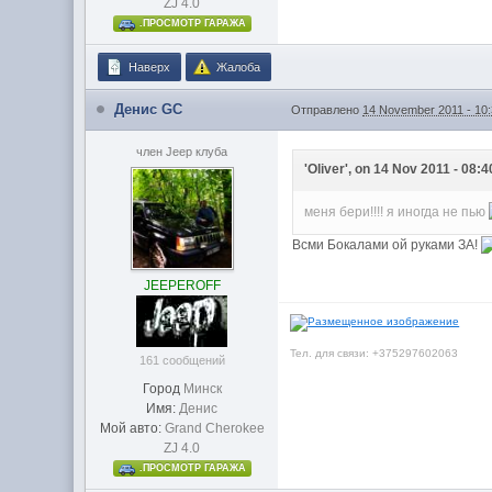
ZJ 4.0
.ПРОСМОТР ГАРАЖА
Наверх
Жалоба
Денис GC
Отправлено
14 November 2011 - 10
член Jeep клуба
'Oliver', on 14 Nov 2011 - 08:4
меня бери!!!! я иногда не пью
Всми Бокалами ой руками ЗА!
JEEPEROFF
Тел. для связи: +375297602063
161 сообщений
Город
Минск
Имя:
Денис
Мой авто:
Grand Cherokee
ZJ 4.0
.ПРОСМОТР ГАРАЖА