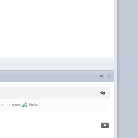
#43
 и проведешь
0