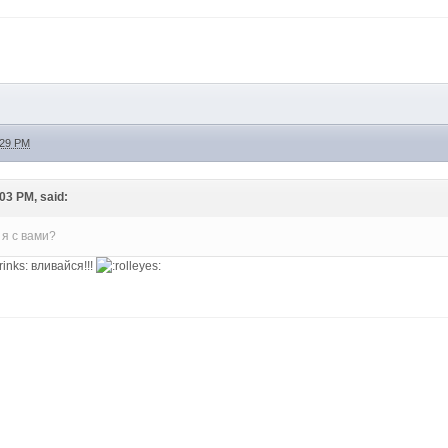
:29 PM
:03 PM, said:
я с вами?
вливайся!!!