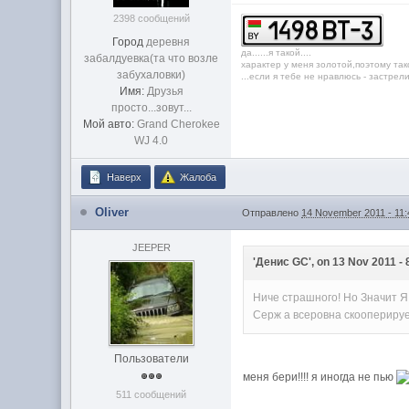
2398 сообщений
Город
дeрeвня
дa......я тaкой....
зaбaлдуeвкa(та что возле
характер у меня золотой,поэтому так
забухаловки)
...если я тебе не нравлюсь - застрелись
Имя:
Друзья
просто...зовут...
Мой авто:
Grand Cherokee
WJ 4.0
Наверх
Жалоба
Oliver
Отправлено
14 November 2011 - 11
JEEPER
'Денис GC', on 13 Nov 2011 - 
Ниче страшного! Но Значит Я
Серж а всеровна скоопериру
Пользователи
меня бери!!!! я иногда не пью
511 сообщений