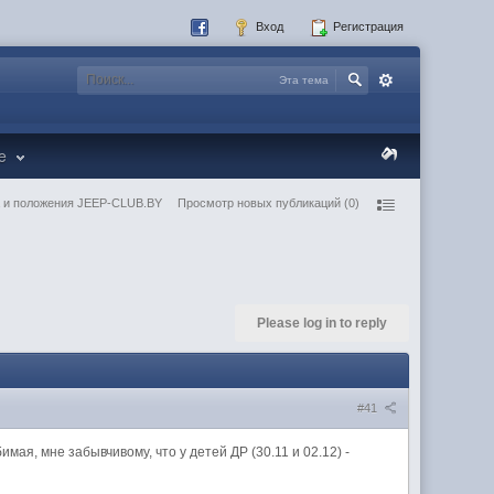
Вход
Регистрация
Эта тема
re
 и положения JEEP-CLUB.BY
Просмотр новых публикаций (0)
Please log in to reply
#41
ая, мне забывчивому, что у детей ДР (30.11 и 02.12) -