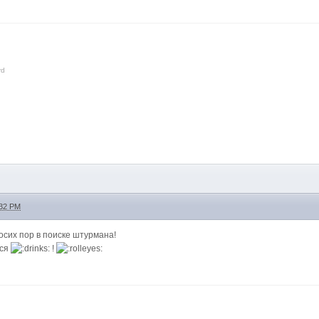
rd
:32 PM
осих пор в поиске штурмана!
мся
!