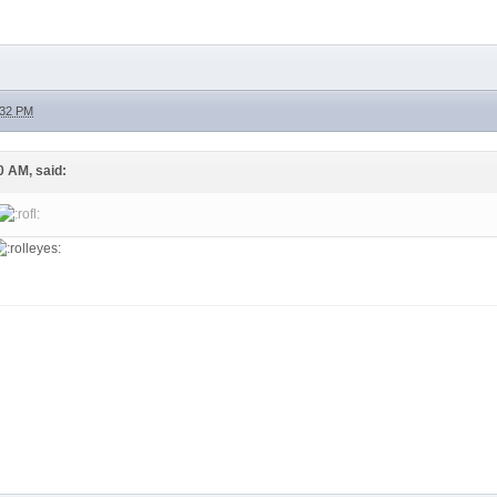
:32 PM
0 AM, said: