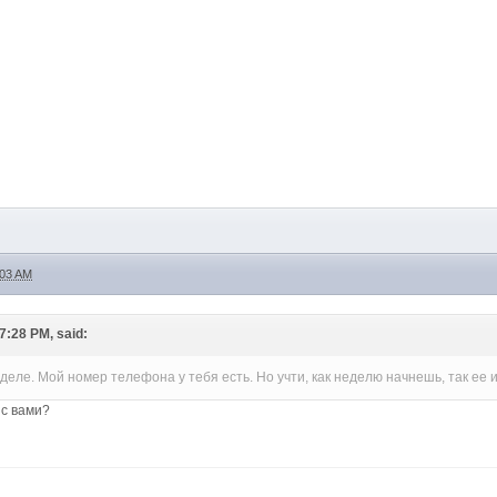
:03 AM
7:28 PM, said:
деле. Мой номер телефона у тебя есть. Но учти, как неделю начнешь, так ее
 с вами?