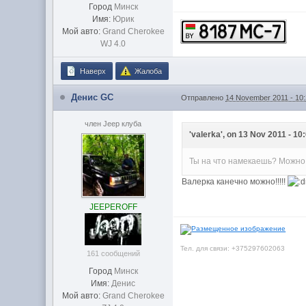
Город
Минск
Имя:
Юрик
Мой авто:
Grand Cherokee
WJ 4.0
Наверх
Жалоба
Денис GC
Отправлено
14 November 2011 - 10
член Jeep клуба
'valerka', on 13 Nov 2011 - 10
Ты на что намекаешь? Можно 
Валерка канечно можно!!!!!
JEEPEROFF
Тел. для связи: +375297602063
161 сообщений
Город
Минск
Имя:
Денис
Мой авто:
Grand Cherokee