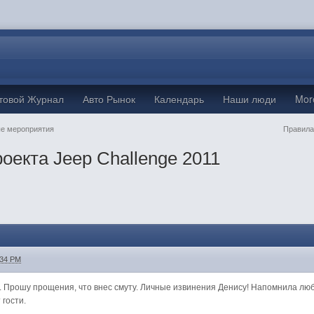
товой Журнал
Авто Рынок
Календарь
Наши люди
Mo
е мероприятия
Правила
оекта Jeep Challenge 2011
:34 PM
. Прошу прощения, что внес смуту. Личные извинения Денису! Напомнила любим
 гости.