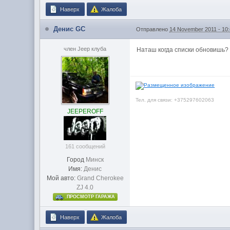
Наверх
Жалоба
Денис GC
Отправлено
14 November 2011 - 10
член Jeep клуба
Наташ когда списки обновишь
Тел. для связи: +375297602063
JEEPEROFF
161 сообщений
Город
Минск
Имя:
Денис
Мой авто:
Grand Cherokee
ZJ 4.0
.ПРОСМОТР ГАРАЖА
Наверх
Жалоба