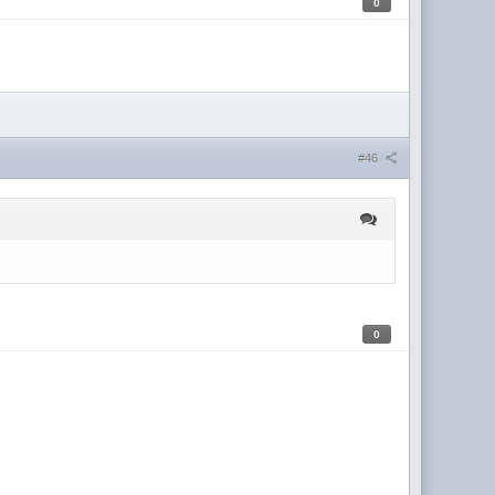
0
#46
0