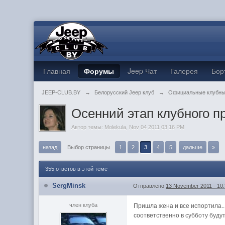
Главная
Форумы
Jeep Чат
Галерея
Бор
JEEP-CLUB.BY
→
Белорусский Jeep клуб
→
Официальные клубны
Осенний этап клубного пр
Автор темы:
Molekula
,
Nov 04 2011 03:16 PM
назад
Выбор страницы
1
2
3
4
5
дальше
»
355 ответов в этой теме
SergMinsk
Отправлено
13 November 2011 - 10
член клуба
Пришла жена и все испортила..
соответственно в субботу будут