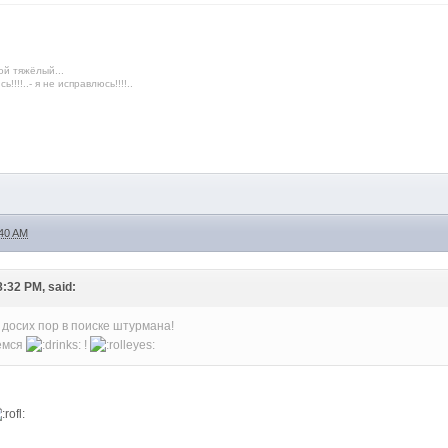
ой тяжёлый...
!!!!..- я не исправлюсь!!!!..
:40 AM
8:32 PM, said:
 досих пор в поиске штурмана!
емся
!