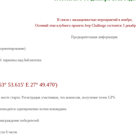
В связи с насыщенностью мероприятий в ноябре,
Осенний этап клубного проекта Jeep Challenge состоится 3 декабр
Предварительная информация:
-ориентирование)
й: парковка нац.библиотеки
° 53.615' E 27° 49.470')
а месте старта. Регистрация участников, тех.комиссия, получение точек GPS.
роизводится одновременно всеми командами.
и награждение победителей
сы 6 часов.