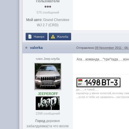
Пользователи
575 сообщений
Мой авто:
Grand Cherokee
WJ 2.7 (CRD)
Наверх
Жалоба
valerka
Отправлено
09 November 2011 - 06
член Jeep клуба
Ага....команда...."три"гада......
дa......я тaкой....
характер у меня золотой,поэтому так
JEEPEROFF
...если я тебе не нравлюсь - застрелись
2398 сообщений
Город
дeрeвня
зaбaлдуeвкa(та что возле