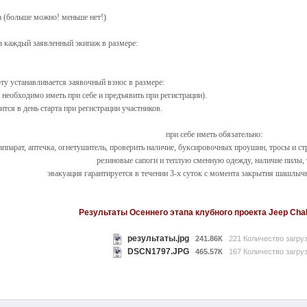
а (больше можно! меньше нет!)
а каждый заявленный экипаж в размере:
 устанавливается заявочный взнос в размере:
 необходимо иметь при себе и предъявить при регистрации).
тся в день старта при регистрации участников.
при себе иметь обязательно:
ппарат, аптечка, огнетушитель, проверить наличие, буксировочных проушин, тросы и с
резиновые сапоги и теплую сменную одежду, наличие пилы, 
эвакуация гарантируется в течении 3-х суток с момента закрытия шашлычн
Результаты Осеннего этапа клубного проекта Jeep Chal
результаты.jpg
241.86К
221 Количество загру
DSCN1797.JPG
465.57К
167 Количество загру