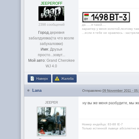
JEEPEROFF
2398 сообщений
дa......я тaкой....
характер у меня золотой,поэтому так
Город
дeрeвня
...если я тебе не нравлюсь - застрелись
зaбaлдуeвкa(та что возле
забухаловки)
Имя:
Друзья
просто...зовут...
Мой авто:
Grand Cherokee
WJ 4.0
Наверх
Жалоба
Lana
Отправлено
09 November 2011 - 05
JEEPER
ну вы же меня разбудите, мы ж
Номер индейца: 83-88 IЕ-7
Только истинной львице абсолютно вс