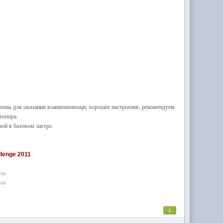
тропы для оказания взаимопомощи, хорошее настроение, рекомендуем
топора.
ой в базовом лагере.
lenge 2011
зок
зок
1