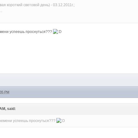
вая короткий световой день) - 03.12.2011г.;
..
ремени успеешь проснуться???
:35 PM
 AM, said:
 времени успеешь проснуться???