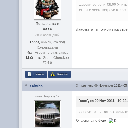
...время встречи: 09:00 (учиты
старт с места встречи в 09:30.
Пользователи
Ланочка, а ты точно к этому в
3837 сообщений
Город
Ммнск, что под
Колодищами
Имя:
утром не отзываюсь
Мой авто:
Grand Cherokee
ZJ 4.0
Наверх
Жалоба
valerka
Отправлено
09 November 2011 - 05
член Jeep клуба
'stas', on 09 Nov 2011 - 10:28
Ланочка, а ты точно к этому
Она спать не будет
..