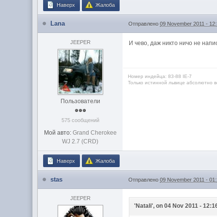
Наверх
Жалоба
Lana
Отправлено
09 November 2011 - 12
JEEPER
И чево, даж никто ничо не нап
Номер индейца: 83-88 IЕ-7
Только истинной львице абсолютно вс
Пользователи
575 сообщений
Мой авто:
Grand Cherokee
WJ 2.7 (CRD)
Наверх
Жалоба
stas
Отправлено
09 November 2011 - 01
JEEPER
'Natali', on 04 Nov 2011 - 12:1