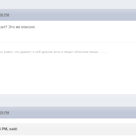
:36 PM
исал? Это же классно
е равно, что думают о ней драные коты и пищат облезлые мыши..........
:28 PM
6 PM, said: