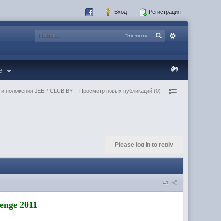
Вход
Регистрация
Эта тема
re
 и положения JEEP-CLUB.BY
Просмотр новых публикаций (0)
Please log in to reply
#1
enge 2011