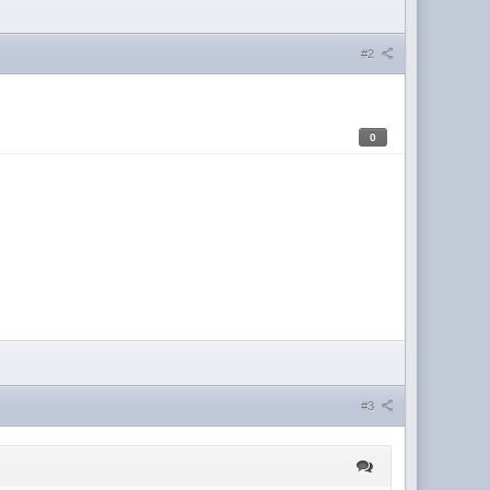
#2
0
#3