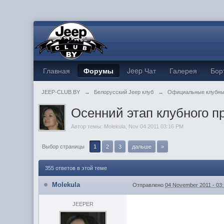
Главная
Форумы
Jeep Чат
Галерея
Бор
JEEP-CLUB.BY
→
Белорусский Jeep клуб
→
Официальные клубны
Осенний этап клубного пр
Автор темы:
Molekula
,
Nov 04 2011 03:16 PM
Выбор страницы
1
2
3
дальше
»
355 ответов в этой теме
Molekula
Отправлено
04 November 2011 - 03
JEEPER