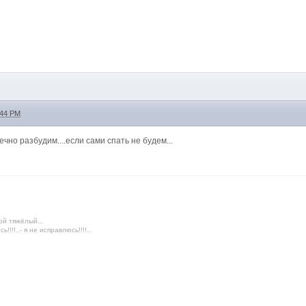
:44 PM
конечно разбудим....если сами спать не будем...
ой тяжёлый...
!!!!..- я не исправлюсь!!!!..