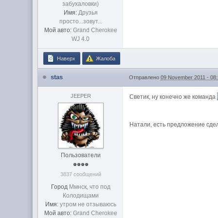
забухаловки)
Имя:
Друзья
просто...зовут...
Мой авто:
Grand Cherokee
WJ 4.0
Наверх
Жалоба
stas
Отправлено
09 November 2011 - 08
JEEPER
Светик, ну конечно же команда
Натали, есть предложение сде
Пользователи
3837 сообщений
Город
Ммнск, что под
Колодищами
Имя:
утром не отзываюсь
Мой авто:
Grand Cherokee