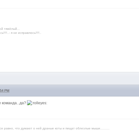
ой тяжёлый...
!!!!..- я не исправлюсь!!!!..
:54 PM
е команда...да?
е равно, что думают о ней драные коты и пищат облезлые мыши..........