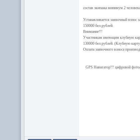
состав экипажа минимум 2 человек
Устанавливается заявочный взнос з
150000 бел.рублей.
Внимание!!!
Участникам имеющим клубную карту
130000 бел.рублей. (Клубную карту
Оплата заявочного взноса производи
GPS Навигатор!!! цифровой фотоа