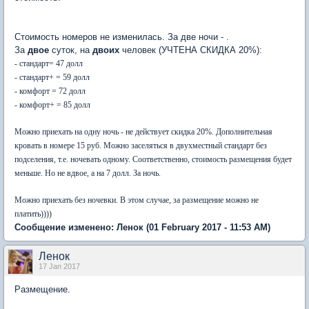
Стоимость номеров не изменилась. За две ночи - .
За
двое
суток, на
двоих
человек (УЧТЕНА СКИДКА 20%):
- стандарт= 47 долл
- стандарт+ = 59 долл
- комфорт = 72 долл
- комфорт+ =
85
долл
Можно приехать на одну ночь
- не действует скидка 20%
. Дополнительная
кровать в номере 15 руб. Можно заселяться в двухместный стандарт без
подселения, т.е. ночевать одному. Соответственно, стоимость размещения будет
меньше. Но не вдвое, а на 7 долл. За ночь.
Можно приехать без ночевки. В этом случае, за размещение можно не
платить))))
Сообщение изменено:
Ленок
(01 February 2017 - 11:53 AM)
Ленок
17 Jan 2017
Размещение.