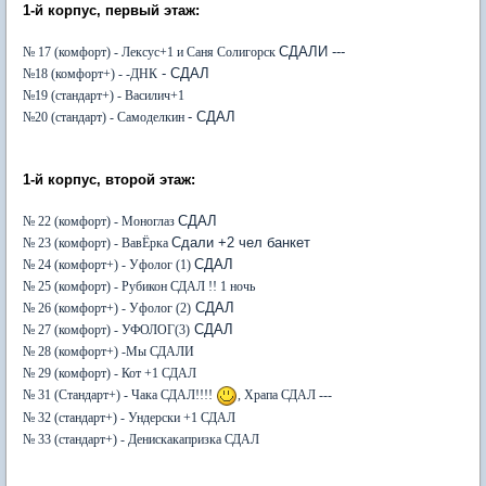
1-й корпус, первый этаж:
СДАЛИ ---
№ 17
(комфорт) - Лексус+1 и Саня Солигорск
- СДАЛ
№18
(комфорт+) - -ДНК
№19
(стандарт+) - Василич+1
- СДАЛ
№20
(стандарт) - Самоделкин
1-й корпус, второй этаж:
СДАЛ
№ 22
(комфорт) - Моноглаз
Сдали +2 чел банкет
№ 23
(комфорт) - ВавЁрка
СДАЛ
№ 24
(комфорт+) - Уфолог (1)
№ 25
(комфорт) - Рубикон СДАЛ !! 1 ночь
СДАЛ
№ 26
(комфорт+) - Уфолог (2)
СДАЛ
№ 27 (комфорт) - УФОЛОГ(3)
№ 28
(комфорт+) -Мы СДАЛИ
№ 29
(комфорт) - Кот +1 СДАЛ
№ 31
(Стандарт+) - Чака СДАЛ!!!!
,
Храпа СДАЛ ---
№ 32
(стандарт+) - Ундерски +1 СДАЛ
№ 33
(стандарт+) - Денискакапризка СДАЛ