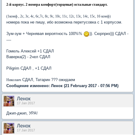
2-й корпус. 2 номера комфорт(торцевые) остальные стандарт.
(1комф., 2с,
3с
,
4с
,
6с
,
7с
,
8с
, 9с, 10с, 11с,
12с
, 13с,
14с
, 15с, 16 комф)
номера пока не пишу, ибо возможна перетусовка с 1 корпусом.
Зум-зум + Чернявая вероятность 100%%
)). Сюрприз))) СДАЛ -
----
Гомель Алексей +1 СДАЛ
Ваверка(2) - 2чел CДАЛ
Piligrim СДАЛ , +1 СДАЛ
СДАЛ, Татарин ??? ожидаем
Николаич
Сообщение изменено:
Ленок
(21 February 2017 - 07:56 PM)
Ленок
17 Jan 2017
Джип-джип, УРА!
Ленок
17 Jan 2017