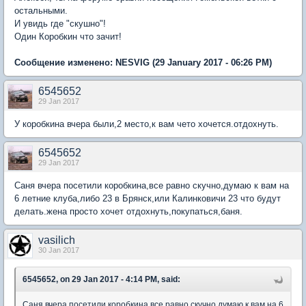
остальными.
И увидь где "скушно"!
Один Коробкин что зачит!
Сообщение изменено:
NESVIG
(29 January 2017 - 06:26 PM)
6545652
29 Jan 2017
У коробкина вчера были,2 место,к вам чето хочется.отдохнуть.
6545652
29 Jan 2017
Саня вчера посетили коробкина,все равно скучно,думаю к вам на
6 летние клуба,либо 23 в Брянск,или Калинковичи 23 что будут
делать.жена просто хочет отдохнуть,покупаться,баня.
vasilich
30 Jan 2017
6545652, on 29 Jan 2017 - 4:14 PM, said:
Саня вчера посетили коробкина,все равно скучно,думаю к вам на 6