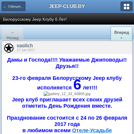
JEEP-CLUB.BY
← Официальные клубные мероприятия
Белорусскому Jeep Клубу 6 Лет!
«
Вперед
Назад
»
vasilich
17 Jan 2017
Дамы и Господа!!!! Уважаемые Джиповоды!!
Друзья!!
23-го февраля Белорусскому Jeep клубу
6
исполняется
лет!!!
Jeep клуб приглашает всех своих друзей
отметить День Рождения вместе.
Празднование состоится с 24 по 26 февраля
2017 года
в любимом всеми
Отеле-Усадьбе