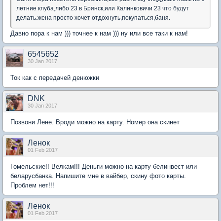
летние клуба,либо 23 в Брянск,или Калинковичи 23 что будут
делать.жена просто хочет отдохнуть,покупаться,баня.
Давно пора к нам ))) точнее к нам ))) ну или все таки к нам!
6545652
30 Jan 2017
Ток как с передачей денюжки
DNK
30 Jan 2017
Позвони Лене. Вроди можно на карту. Номер она скинет
Ленок
01 Feb 2017
Гомельские!! Велкам!!! Деньги можно на карту белинвест или
беларусбанка. Напишите мне в вайбер, скину фото карты.
Проблем нет!!!
Ленок
01 Feb 2017