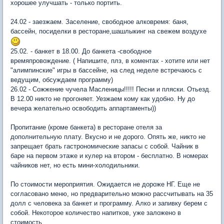
хорошее улучшать - только портить.
24.02 - заезжаем. Заселение, свободное алковремя: баня,
бассейн, посиделки в ресторане,шашлыкинг на свежем воздухе
25.02. - банкет в 18.00. До банкета -свободное
времяпровождение. ( Напишите, плз, в коментах - хотите или нет
"алимпинские" игры в бассейне, на след неделе встречаюсь с
ведущим, обсуждаем программу)
26.02 - Сожжение чучела Масленицы!!!!! Песни и пляски. Отьезд.
В 12.00 никто не прогоняет. Уезжаем кому как удобно. Ну до
вечера желательно освободить аппартаменты))
Пропитание (кроме банкета) в ресторане отеля за
дополнительную плату. Вкусно и не дорого. Опять же, никто не
запрещает брать гастрономические запасы с собой. Чайник в
баре на первом этаже и кулер на втором - бесплатно. В номерах
чайников нет, но есть мини-холодильники.
По стоимости мероприятия. Ожидается не дороже НГ. Еще не
согласовано меню, но предварительно можно рассчитывать на 35
долл с человека за банкет и программу. Алко и запивку берем с
собой. Некоторое количество напитков, уже заложено в
стоимость.