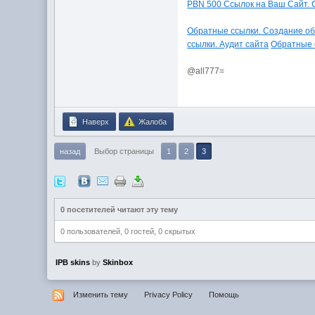
PBN 500 Ссылок на Ваш Сайт. 
Обратные ссылки. Создание об
ссылки. Аудит сайта
Обратные с
@all777=
Наверх
Жалоба
назад
Выбор страницы
1
2
3
0 посетителей читают эту тему
0 пользователей, 0 гостей, 0 скрытых
IPB skins
by
Skinbox
Изменить тему
Privacy Policy
Помощь