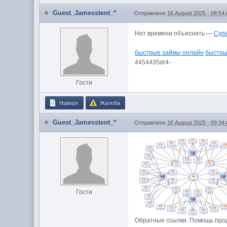
Guest_Jamesstent_*
Отправлено
16 August 2025 - 08:54
Нет времени объяснять —
Суп
быстрые займы онлайн
быстры
4454435dr4-
Гости
Наверх
Жалоба
Guest_Jamesstent_*
Отправлено
16 August 2025 - 09:34
Гости
Обратные ссылки. Помощь прод