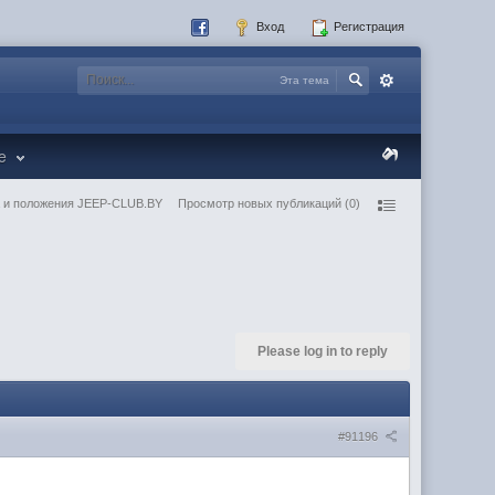
Вход
Регистрация
Эта тема
re
 и положения JEEP-CLUB.BY
Просмотр новых публикаций (0)
Please log in to reply
#91196