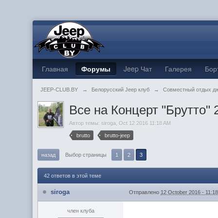
Главная
Форумы
Jeep Чат
Галерея
Бор
JEEP-CLUB.BY
→
Белорусский Jeep клуб
→
Совместный отдых д
Все на Концерт "Брутто" 2
Автор темы:
siroga
,
Oct 12 2016 11:18 AM
brutto
brutto-jeep
назад
Выбор страницы
1
2
3
42 ответов в этой теме
siroga
Отправлено
12 October 2016 - 11:1
член клуба