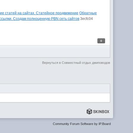
е статей на сайтах. Статейное продвижение
Обратные
ссылки. Создам полноценную PBN сеть сайтов
3ecfc04
0
Вернуться в Совместный отдых джиповодов
Community Forum Software by IP.Board