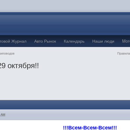
товой Журнал
Авто Рынок
Календарь
Наши люди
Mo
жиповодов
Правила
9 октября!!
8 AM
!!!Всем-Всем-Всем!!!