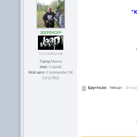
"К
JEEPEROFF
513 сообщений
Город
Минск
Имя:
Сергей
Мой авто:
Commander XK
3.0 (CRD)
Брутто.txt
798байт
28 Коли
1. Siroga
2. Zum - Z
3. Дим - Т