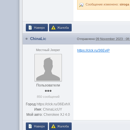
Сообщение изменено:
siroga
Наверх
Жалоба
ChinaLic
Отправлено
09 November 2023 - 08
Местный Jeeper
https://clck.ru/36EviP
Пользователи
850 сообщений
Город
https://clck.ru/36EvhX
Имя:
ChinaLicUY
Мой авто:
Cherokee XJ 4.0
Наверх
Жалоба