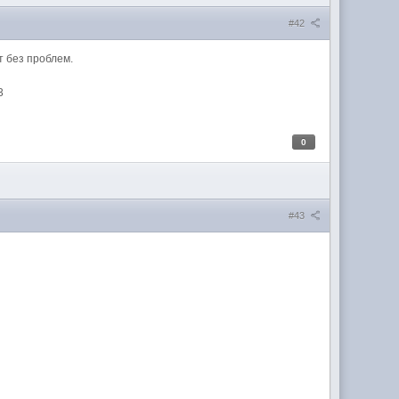
#42
 без проблем.
3
0
#43