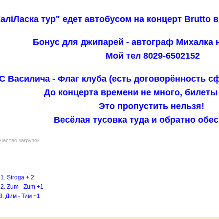
алiЛаска тур" едет автобусом на концерт Brutto в
Бонус для джипарей - автограф Михалка н
Мой тел 8029-6502152
С Василича - Флаг клуба (есть договорённость сф
До концерта времени не много, билеты 
Это пропустить нельзя!
Весёлая тусовка туда и обратно обес
чество загрузок
 + 2
um +1
им +1