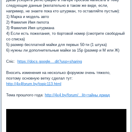
следующие данные
(желательно в таком же виде, если,
например, не знаете пока кто штурман, то оставляйте пустым)
:
1) Марка и модель авто
2) Фамилия Имя пилота
3) Фамилия Имя штурмана
4) Если есть пожелания, то бортовой номер
(смотрите свободный
со списка)
5) размер бесплатной майки для первых 50-ти (1 штука)
6) нужны ли дополнительные майки за 15р (размер и М или Ж)
Спiс:
https://docs.google....dit?usp=sharing
Вносить изменения на несколько форумом очень тяжело,
поэтому основную ветку сделал тут:
http://4x4forum.by/topic113.html
Тема прошлого года:
http://4x4.by/forum/...lit=тайны дриад