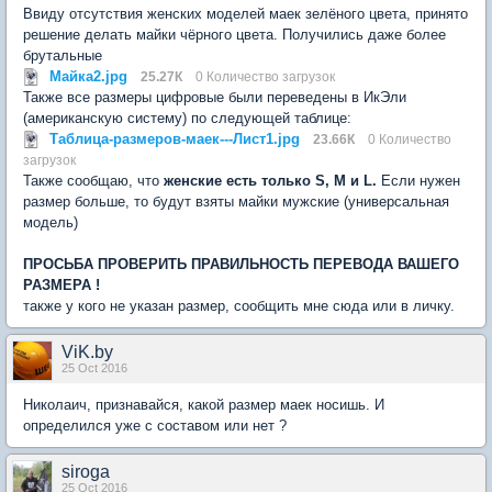
Ввиду отсутствия женских моделей маек зелёного цвета, принято
решение делать майки чёрного цвета. Получились даже более
брутальные
Майка2.jpg
25.27К
0 Количество загрузок
Также все размеры цифровые были переведены в ИкЭли
(американскую систему) по следующей таблице:
Таблица-размеров-маек---Лист1.jpg
23.66К
0 Количество
загрузок
Также сообщаю, что
женские есть только S, M и L.
Если нужен
размер больше, то будут взяты майки мужские (универсальная
модель)
ПРОСЬБА ПРОВЕРИТЬ ПРАВИЛЬНОСТЬ ПЕРЕВОДА ВАШЕГО
РАЗМЕРА !
также у кого не указан размер, сообщить мне сюда или в личку.
ViK.by
25 Oct 2016
Николаич, признавайся, какой размер маек носишь. И
определился уже с составом или нет ?
siroga
25 Oct 2016