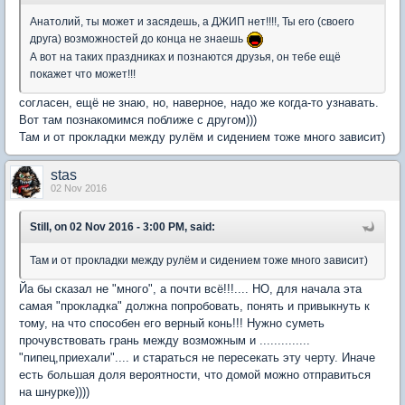
Анатолий, ты может и засядешь, а ДЖИП нет!!!!, Ты его (своего
друга) возможностей до конца не знаешь
А вот на таких праздниках и познаются друзья, он тебе ещё
покажет что может!!!
согласен, ещё не знаю, но, наверное, надо же когда-то узнавать.
Вот там познакомимся поближе с другом)))
Там и от прокладки между рулём и сидением тоже много зависит)
stas
02 Nov 2016
Still, on 02 Nov 2016 - 3:00 PM, said:
Там и от прокладки между рулём и сидением тоже много зависит)
Йа бы сказал не "много", а почти всё!!!.... НО, для начала эта
самая "прокладка" должна попробовать, понять и привыкнуть к
тому, на что способен его верный конь!!! Нужно суметь
прочувствовать грань между возможным и ..............
"пипец,приехали".... и стараться не пересекать эту черту. Иначе
есть большая доля вероятности, что домой можно отправиться
на шнурке))))