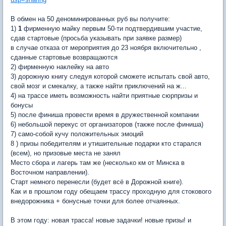
В обмен на 50 деноминированных руб вы получите:
1)
1
фирменную майку первым 50-ти
подтвердившим участие,
сдав стартовые (просьба указывать при заявке размер)
в случае отказа от мероприятия до 23 ноября включительно ,
сданные стартовые
возвращаются
2) фирменную наклейку на авто
3) дорожную книгу следуя которой сможете испытать свой авто,
свой мозг и смекалку, а также найти приключений на ж...
4) на трассе иметь возможность найти приятные сюрпризы и
бонусы
5) после финиша провести время в дружественной компании
6) небольшой перекус от организаторов (также после финиша)
7) само-собой кучу положительных эмоций
8 ) призы победителям и утишительные подарки кто старался
(всем), но призовые места не занял
Место сбора и лагерь там же (несколько км от Минска в
Восточном направлении).
Старт немного перенесли (будет всё в Дорожной книге).
Как и в прошлом году обещаем трассу проходную для стокового
внедорожника + бонусные точки для более отчаянных.
В этом году:
новая трасса! новые задачки! новые призы! и