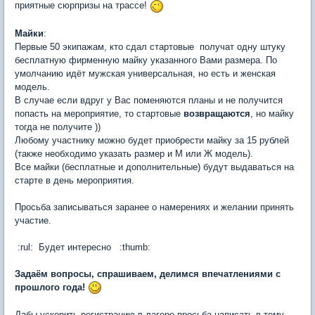
приятные сюрпризы на трассе!
Майки
:
Первые 50 экипажам, кто сдал стартовые получат одну штуку
бесплатную фирменную майку указанного Вами размера. По
умолчанию идёт мужская универсальная, но есть и женская
модель.
В случае если вдруг у Вас поменяются планы и не получится
попасть на мероприятие, то стартовые
возвращаются
, но майку
тогда не получите ))
Любому участнику можно будет приобрести майку за 15 рублей
(также необходимо указать размер и М или Ж модель).
Все майки (бесплатные и дополнительные) будут выдаваться на
старте в день мероприятия.
Просьба записываться заранее о намерениях и желании принять
участие.
:rul: Будет интересно :thumb:
Задаём вопросы, спрашиваем, делимся впечатлениями с
прошлого года!
Дабы ускорить регистрацию в лагере просьба написать в тему