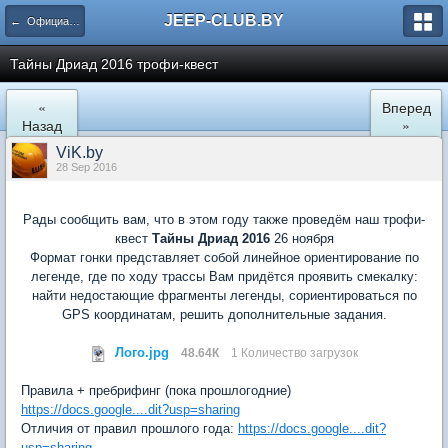
JEEP-CLUB.BY
← Официальные клубные мероприятия
Тайны Дриад 2016 трофи-квест
«
Вперед
Назад
»
ViK.by
28 Sep 2016
Рады сообщить вам, что в этом году также проведём наш трофи-
квест
Тайны Дриад 2016
26 ноября
Формат гонки представляет собой линейное ориентирование по
легенде, где по ходу трассы Вам придётся проявить смекалку:
найти недостающие фрагменты легенды, сориентироваться по
GPS координатам, решить дополнительные задания.
Лого.jpg
48.64К
1 Количество загрузок
Правила + пребрифинг (пока прошлогодние)
https://docs.google....dit?usp=sharing
Отличия от правил прошлого года:
https://docs.google....dit?
usp=sharing