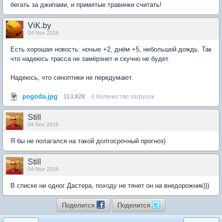
бегать за джипами, и примятые травинки считать!
ViK.by
04 Nov 2016
Есть хорошая новость: ночью +2, днём +5, небольшой дождь. Так
что надеюсь трасса не замёрзнет и скучно не будет.
Надеюсь, что синоптики не передумают.
pogoda.jpg
113.82К
0 Количество загрузок
Still
04 Nov 2016
Я бы не полагался на такой долгосрочный прогноз)
Still
04 Nov 2016
В списке ни одног Дастера, походу не тянет он на внедорожник)))
Поделится
Поделится