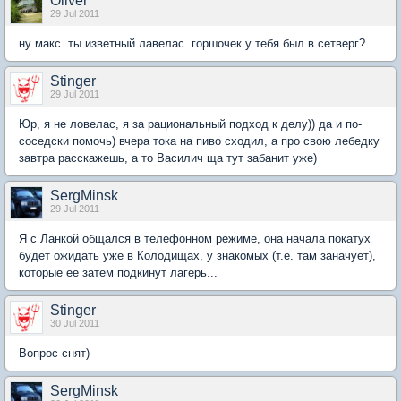
Oliver
29 Jul 2011
ну макс. ты изветный лавелас. горшочек у тебя был в сетверг?
Stinger
29 Jul 2011
Юр, я не ловелас, я за рациональный подход к делу)) да и по-
соседски помочь) вчера тока на пиво сходил, а про свою лебедку
завтра расскажешь, а то Василич ща тут забанит уже)
SergMinsk
29 Jul 2011
Я с Ланкой общался в телефонном режиме, она начала покатух
будет ожидать уже в Колодищах, у знакомых (т.е. там заначует),
которые ее затем подкинут лагерь...
Stinger
30 Jul 2011
Вопрос снят)
SergMinsk