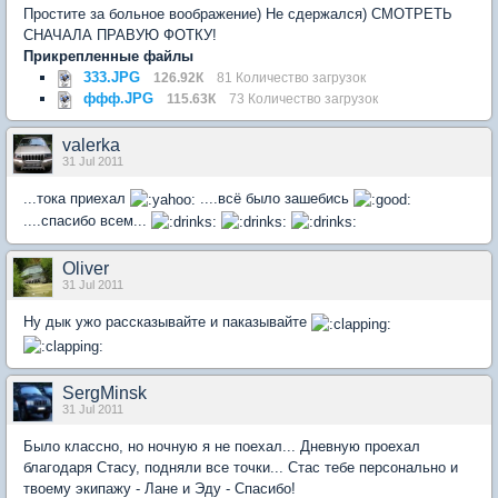
Простите за больное воображение) Не сдержался) СМОТРЕТЬ
СНАЧАЛА ПРАВУЮ ФОТКУ!
Прикрепленные файлы
333.JPG
126.92К
81 Количество загрузок
ффф.JPG
115.63К
73 Количество загрузок
valerka
31 Jul 2011
...тока приехал
....всё было зашебись
....спасибо всем...
Oliver
31 Jul 2011
Ну дык ужо рассказывайте и паказывайте
SergMinsk
31 Jul 2011
Было классно, но ночную я не поехал... Дневную проехал
благодаря Стасу, подняли все точки... Стас тебе персонально и
твоему экипажу - Лане и Эду - Спасибо!