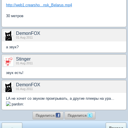
http://web1.crearsho...nsk_Belarus.mp4
30 метров
DemonFOX
01 Aug 2011
а звук?
Stinger
01 Aug 2011
звук есть!
DemonFOX
01 Aug 2011
LA не хочет со звуком проигрывать, а другие плееры на ура...
Поделится
Поделится
«
Вперед