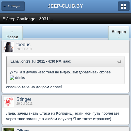
JEEP-CLUB.BY
← Официальные клубные мероприятия
!!!Jeep Challenge - 3031!...
«
Вперед
Назад
»
foedus
29 Jul 2011
'Lana', on 29 Jul 2011 - 4:30 PM, said:
ух ты, а я думаю чево тебя не видно...выздоравливай скорее
спасибо тебе на добром слове!
Stinger
29 Jul 2011
Лана, зачем гнать Стаса из Колодищ, если мой путь пролегает
через твое жилище в любом случае) Я не такое страшное)