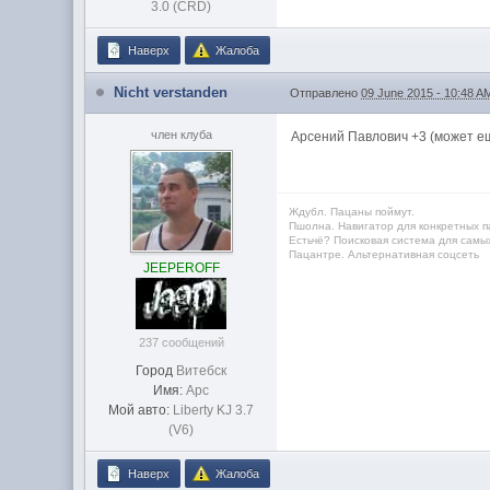
3.0 (CRD)
Наверх
Жалоба
Nicht verstanden
Отправлено
09 June 2015 - 10:48 A
член клуба
Арсений Павлович +3 (может ещ
Ждубл. Пацаны поймут.
Пшолна. Навигатор для конкретных п
Естьчё? Поисковая система для самых
Пацантре. Альтернативная соцсеть
JEEPEROFF
237 сообщений
Город
Витебск
Имя:
Арс
Мой авто:
Liberty KJ 3.7
(V6)
Наверх
Жалоба