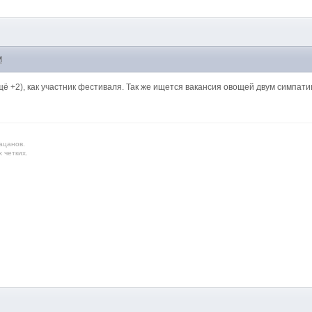
M
ё +2), как участник фестиваля. Так же ищется вакансия овощей двум симпат
ацанов.
 четких.