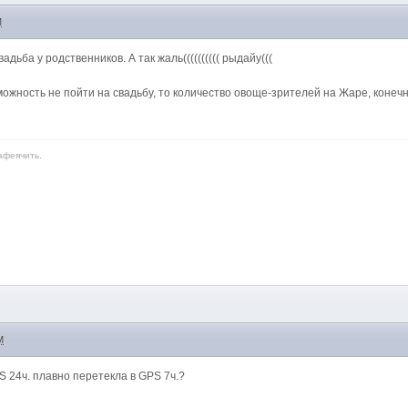
M
дьба у родственников. А так жаль(((((((((( рыдайу(((
ожность не пойти на свадьбу, то количество овоще-зрителей на Жаре, конечно
афеячить.
M
S 24ч. плавно перетекла в GPS 7ч.?