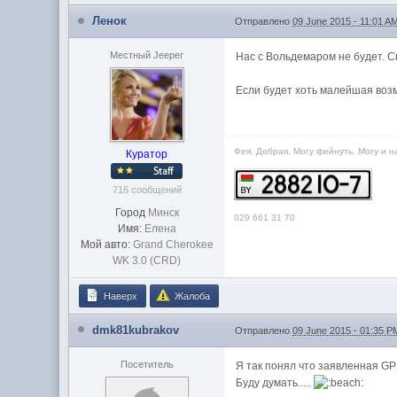
Ленок
Отправлено
09 June 2015 - 11:01 A
Местный Jeeper
Нас с Вольдемаром не будет. Сва
Если будет хоть малейшая возм
Фея. Добрая. Могу фейнуть. Могу и н
Куратор
716 сообщений
Город
Минск
029 661 31 70
Имя:
Елена
Мой авто:
Grand Cherokee
WK 3.0 (CRD)
Наверх
Жалоба
dmk81kubrakov
Отправлено
09 June 2015 - 01:35 P
Посетитель
Я так понял что заявленная GP
Буду думать.....