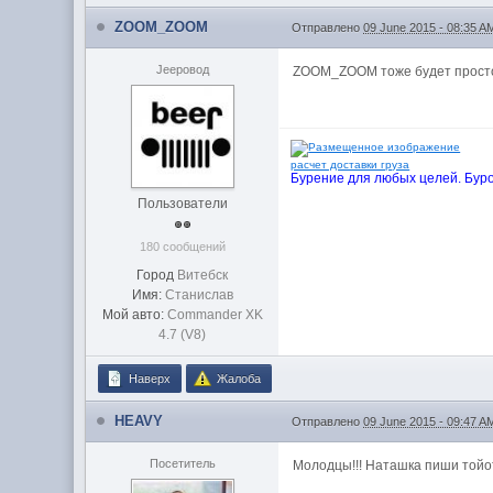
ZOOM_ZOOM
Отправлено
09 June 2015 - 08:35 A
Jeepовод
ZOOM_ZOOM тоже будет просто 
расчет доставки груза
Бурение для любых целей. Буро
Пользователи
180 сообщений
Город
Витебск
Имя:
Станислав
Мой авто:
Commander XK
4.7 (V8)
Наверх
Жалоба
HEAVY
Отправлено
09 June 2015 - 09:47 A
Посетитель
Молодцы!!! Наташка пиши той