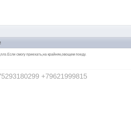
M
,плз.Если смогу приехать,на крайняк,овощем поеду.
75293180299 +79621999815