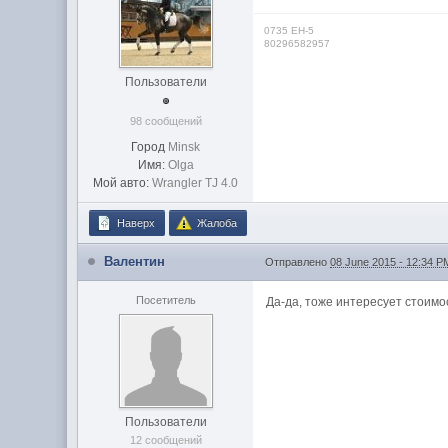
0735 EH-5
80296582957
Пользователи
98 сообщений
Город
Minsk
Имя:
Olga
Мой авто:
Wrangler TJ 4.0
Наверх
Жалоба
Валентин
Отправлено
08 June 2015 - 12:34 P
Посетитель
Да-да, тоже интересует стоимос
Пользователи
12 сообщений