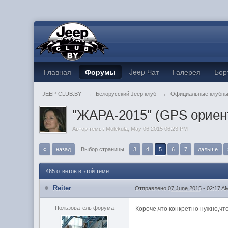
Главная
Форумы
Jeep Чат
Галерея
Бор
JEEP-CLUB.BY
→
Белорусский Jeep клуб
→
Официальные клубны
"ЖАРА-2015" (GPS ориен
Автор темы:
Molekula
,
May 06 2015 06:23 PM
«
назад
Выбор страницы
3
4
5
6
7
дальше
465 ответов в этой теме
Reiter
Отправлено
07 June 2015 - 02:17 A
Пользователь форума
Короче,что конкретно нужно,чт