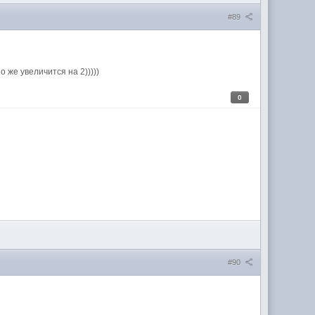
#89
 же увеличится на 2)))))
0
#90