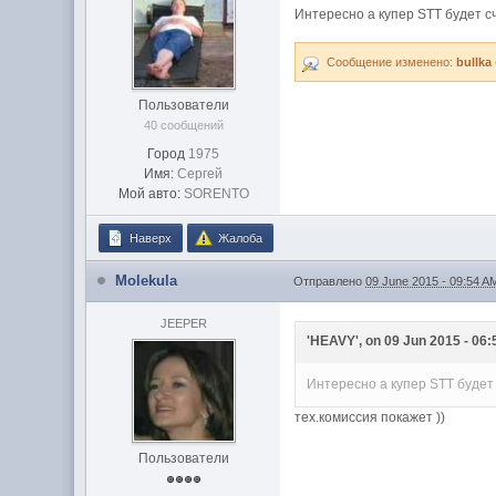
Интересно а купер STT будет с
Сообщение изменено:
bullka
Пользователи
40 сообщений
Город
1975
Имя:
Сергей
Мой авто:
SORENTO
Наверх
Жалоба
Molekula
Отправлено
09 June 2015 - 09:54 A
JEEPER
'HEAVY', on 09 Jun 2015 - 06:
Интересно а купер STT будет
тех.комиссия покажет ))
Пользователи