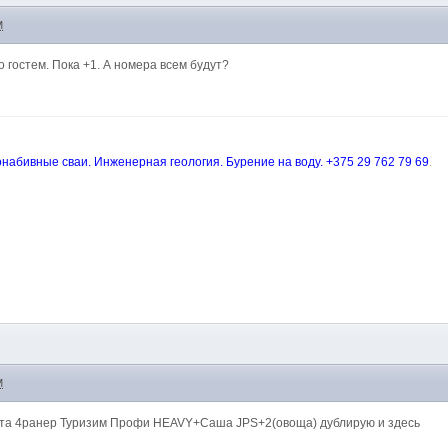
M
гостем. Пока +1. А номера всем будут?
набивные сваи. Инженерная геология. Бурение на воду. +375 29 762 79 69
.
M
ота 4ранер Туризим Профи HEAVY+Саша JPS+2(овоща) дублирую и здесь