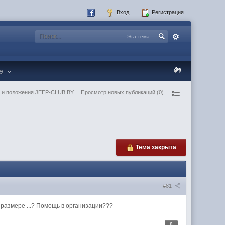
Вход
Регистрация
Эта тема
re
 и положения JEEP-CLUB.BY
Просмотр новых публикаций (0)
Тема закрыта
#81
 размере ...? Помощь в организации???
0