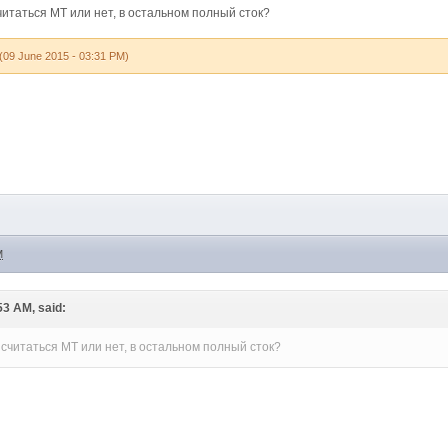
читаться МТ или нет, в остальном полный сток?
(09 June 2015 - 03:31 PM)
M
53 AM, said:
 считаться МТ или нет, в остальном полный сток?