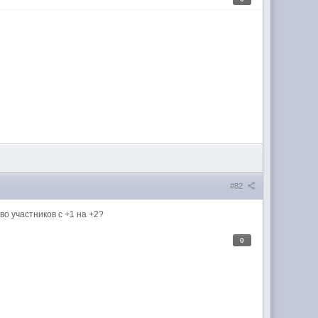
#82
во участников с +1 на +2?
0