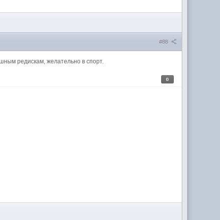
#88
ишным редискам, желательно в спорт.
0