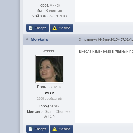
Город
Минск
Имя:
Валентин
Мой авто:
SORENTO
Наверх
Жалоба
Molekula
Отправлено
09 June 2015 - 07:31 A
JEEPER
Внесла изменения в главный по
Пользователи
2296 сообщений
Город
Minsk
Мой авто:
Grand Cherokee
WJ 4.0
Наверх
Жалоба