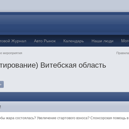
товой Журнал
Авто Рынок
Календарь
Наши люди
Mo
е мероприятия
Правила
тирование) Витебская область
»
M
обы жара состоялась? Увеличение стартового взноса? Спонсорская помощь в