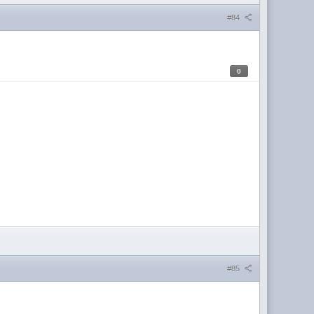
#84
0
#85