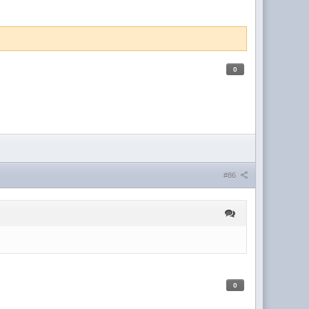
0
#86
0