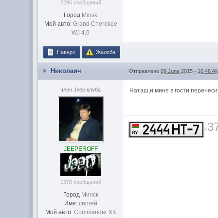
2296 сообщений
Город
Minsk
Мой авто:
Grand Cherokee
WJ 4.0
Наверх
Жалоба
Николаич
Отправлено
09 June 2015 - 10:46 A
член Jeep клуба
Наташ,и мине в гости перенеси
3
+
JEEPEROFF
1370 сообщений
Город
Минск
Имя:
сергей
Мой авто:
Commander XK