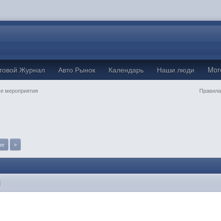
товой Журнал
Авто Рынок
Календарь
Наши люди
Mo
е мероприятия
Правила
ше
»
M