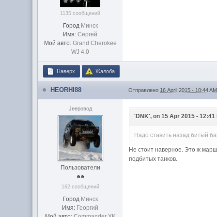
1135 сообщений
Город
Минск
Имя:
Сергей
Мой авто:
Grand Cherokee
WJ 4.0
Наверх
Жалоба
HEORHI88
Отправлено
16 April 2015 - 10:44 A
Jeepовод
'DNK', on 15 Apr 2015 - 12:41 
Надо ставить назад битый ба
Не стоит наверное. Это ж марш
подбитых танков.
Пользователи
162 сообщений
Город
Минск
Имя:
Георгий
Мой авто:
Commander XK