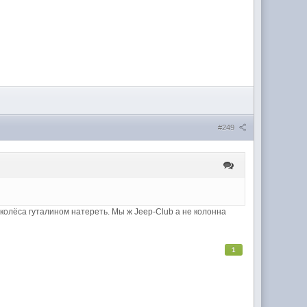
#249
колёса гуталином натереть. Мы ж Jeep-Club а не колонна
1