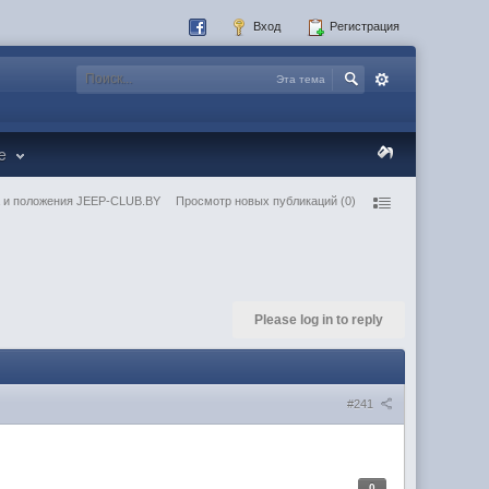
Вход
Регистрация
Эта тема
re
 и положения JEEP-CLUB.BY
Просмотр новых публикаций (0)
Please log in to reply
#241
0