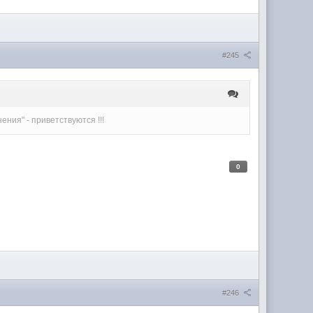
#245
ения" - приветствуются !!!
0
#246