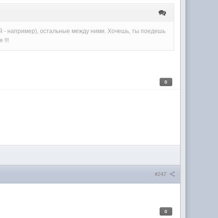
5-й - например), остальные между ними. Хочешь, ты поедешь
 !!!
0
#247
0