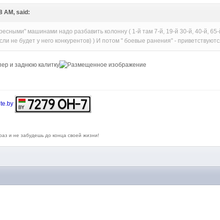
28 AM, said:
ресными" машинами надо разбавить колонну ( 1-й там 7-й, 19-й 30-й, 40-й, 6
сли не будет у него конкурентов) ) И потом " боевые ранения" - приветствуются
пер и заднюю калитку
te.by
 раз и не забудешь до конца своей жизни!