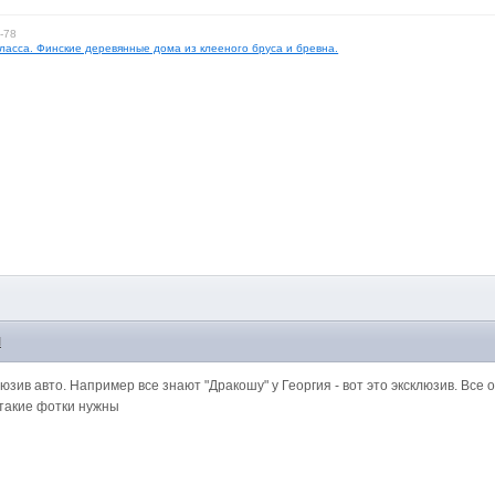
-78
асса. Финские деревянные дома из клееного бруса и бревна.
M
зив авто. Например все знают "Дракошу" у Георгия - вот это эксклюзив. Все 
 такие фотки нужны