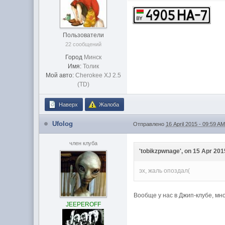
Пользователи
22 сообщений
Город
Минск
Имя:
Толик
Мой авто:
Cherokee XJ 2.5
(TD)
Наверх
Жалоба
Ufolog
Отправлено
16 April 2015 - 09:59 A
член клуба
'tobikzpwnage', on 15 Apr 2015
эх, жаль опоздал(
Вообще у нас в Джип-клубе, мн
JEEPEROFF