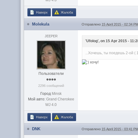
WJ 4.0
Наверх
Жалоба
Molekula
Отправлено
15 April 2015 - 02:34 P
JEEPER
'Ufolog', on 15 Apr 2015 - 11:
...Хочешь, ты поедешь 2-ой ( 
хочу!
Пользователи
2296 сообщений
Город
Minsk
Мой авто:
Grand Cherokee
WJ 4.0
Наверх
Жалоба
DNK
Отправлено
15 April 2015 - 03:41 P