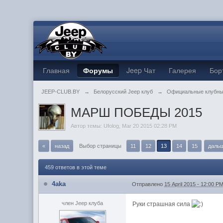
Главная
Форумы
Jeep Чат
Галерея
Бор
JEEP-CLUB.BY
→
Белорусский Jeep клуб
→
Официальные клубны
МАРШ ПОБЕДЫ 2015
Автор темы:
Ufolog
,
Mar 20 2015 02:28 PM
«
назад
Выбор страницы
11
12
13
14
15
даль
459 ответов в этой теме
4aka
Отправлено
15 April 2015 - 12:00 P
член Jeep клуба
Руки страшная сила