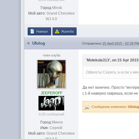
Город
Minsk
Мой авто:
Grand Cherokee
WJ 4.0
Наверх
Жалоба
Ufolog
Отправлено
15 April 2015 - 02:28 P
член клуба
'Molekula313', on 15 Apr 2015 
Офигеть! Серега, а если у ме
Да нет конечно. Просто "интере
JEEPEROFF
( 1-й наверно гаврюша, если не 
Сообщение изменено:
Ufolo
1135 сообщений
Город
Минск
Имя:
Сергей
Мой авто:
Grand Cherokee