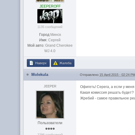
JEEPEROFF
1135 сообщений
Город
Минск
Имя:
Сергей
Мой авто:
Grand Cherokee
WJ 4.0
Наверх
Жалоба
Molekula
Отправлено
15 April 2015 - 02:24 P
JEEPER
Офигеть! Серега, а если у мен
Какая комиссия решать будет?
Жребий - самое правильное ре
Пользователи
2296 сообщений