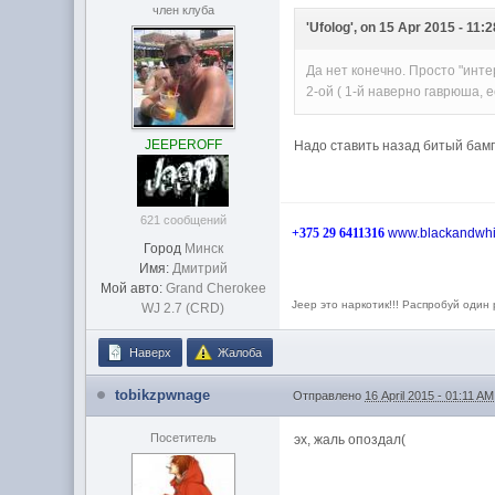
член клуба
'Ufolog', on 15 Apr 2015 - 11:
Да нет конечно. Просто "инте
2-ой ( 1-й наверно гаврюша, е
JEEPEROFF
Надо ставить назад битый бам
621 сообщений
+375 29 6411316
www.blackandwhi
Город
Минск
Имя:
Дмитрий
Мой авто:
Grand Cherokee
Jeep это наркотик!!! Распробуй один
WJ 2.7 (CRD)
Наверх
Жалоба
tobikzpwnage
Отправлено
16 April 2015 - 01:11 AM
Посетитель
эх, жаль опоздал(