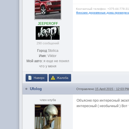
Контактный телефон: +375-44-778-31
Финские деревянные дома премиум-кл
JEEPEROFF
290 сообщений
Город
Stolica
Имя:
Viktor
Мой авто:
я еще не понял
что у меня
Наверх
Жалоба
Ufolog
Отправлено
15 April 2015 - 12:03 P
член клуба
Объясню про интересный эксклю
интересный ( необычный ) Вот