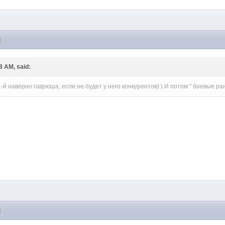
M
28 AM, said:
1-й наверно гаврюша, если не будет у него конкурентов) ) И потом " боевые ран
M