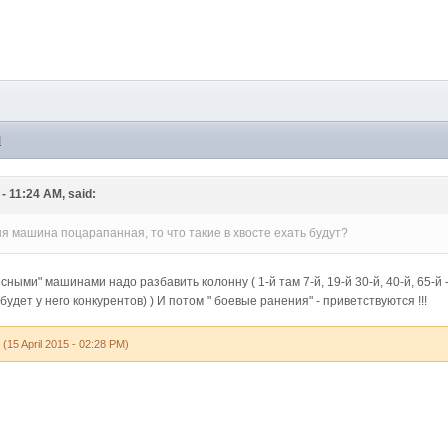
M
- 11:24 AM, said:
ня машина поцарапанная, то что такие в хвосте ехать будут?
сными" машинами надо разбавить колонну ( 1-й там 7-й, 19-й 30-й, 40-й, 65-
будет у него конкурентов) ) И потом " боевые ранения" - приветствуются !!!
g
(15 April 2015 - 02:28 PM)