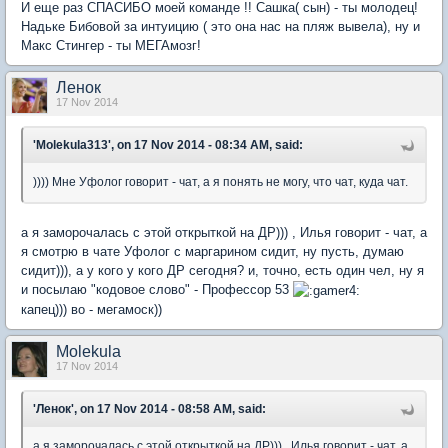
И еще раз СПАСИБО моей команде !! Сашка( сын) - ты молодец!
Надьке Бибовой за интуицию ( это она нас на пляж вывела), ну и
Макс Стингер - ты МЕГАмозг!
Ленок
17 Nov 2014
'Molekula313', on 17 Nov 2014 - 08:34 AM, said:
)))) Мне Уфолог говорит - чат, а я понять не могу, что чат, куда чат.
а я заморочалась с этой открыткой на ДР))) , Илья говорит - чат, а
я смотрю в чате Уфолог с маргарином сидит, ну пусть, думаю
сидит))), а у кого у кого ДР сегодня? и, точно, есть один чел, ну я
и посылаю "кодовое слово" - Профессор 53
капец))) во - мегамоск))
Molekula
17 Nov 2014
'Ленок', on 17 Nov 2014 - 08:58 AM, said:
а я заморочалась с этой открыткой на ДР))) , Илья говорит - чат, а