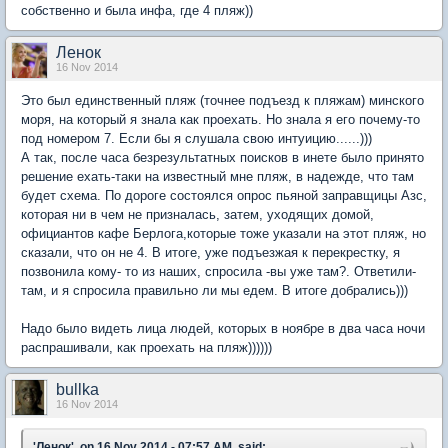
собственно и была инфа, где 4 пляж))
Ленок
16 Nov 2014
Это был единственный пляж (точнее подъезд к пляжам) минского
моря, на который я знала как проехать. Но знала я его почему-то
под номером 7. Если бы я слушала свою интуицию......)))
А так, после часа безрезультатных поисков в инете было принято
решение ехать-таки на известный мне пляж, в надежде, что там
будет схема. По дороге состоялся опрос пьяной заправщицы Азс,
которая ни в чем не призналась, затем, уходящих домой,
официантов кафе Берлога,которые тоже указали на этот пляж, но
сказали, что он не 4. В итоге, уже подъезжая к перекрестку, я
позвонила кому- то из наших, спросила -вы уже там?. Ответили-
там, и я спросила правильно ли мы едем. В итоге добрались)))
Надо было видеть лица людей, которых в ноябре в два часа ночи
распрашивали, как проехать на пляж))))))
bullka
16 Nov 2014
'Ленок', on 16 Nov 2014 - 07:57 AM, said: