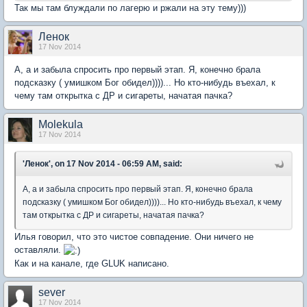
Так мы там блуждали по лагерю и ржали на эту тему)))
Ленок
17 Nov 2014
А, а и забыла спросить про первый этап. Я, конечно брала
подсказку ( умишком Бог обидел))))... Но кто-нибудь въехал, к
чему там открытка с ДР и сигареты, начатая пачка?
Molekula
17 Nov 2014
'Ленок', on 17 Nov 2014 - 06:59 AM, said:
А, а и забыла спросить про первый этап. Я, конечно брала
подсказку ( умишком Бог обидел))))... Но кто-нибудь въехал, к чему
там открытка с ДР и сигареты, начатая пачка?
Илья говорил, что это чистое совпадение. Они ничего не
оставляли.
Как и на канале, где GLUK написано.
sever
17 Nov 2014