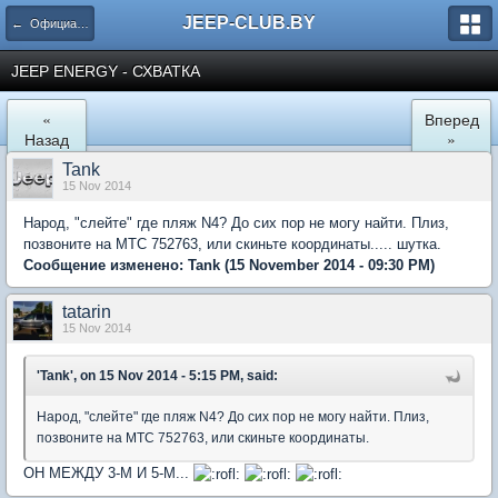
JEEP-CLUB.BY
← Официальные клубные мероприятия
JEEP ENERGY - СХВАТКА
«
Вперед
Назад
»
Tank
15 Nov 2014
Народ, "слейте" где пляж N4? До сих пор не могу найти. Плиз,
позвоните на МТС 752763, или скиньте координаты..... шутка.
Сообщение изменено:
Tank
(15 November 2014 - 09:30 PM)
tatarin
15 Nov 2014
'Tank', on 15 Nov 2014 - 5:15 PM, said:
Народ, "слейте" где пляж N4? До сих пор не могу найти. Плиз,
позвоните на МТС 752763, или скиньте координаты.
ОН МЕЖДУ 3-М И 5-М...