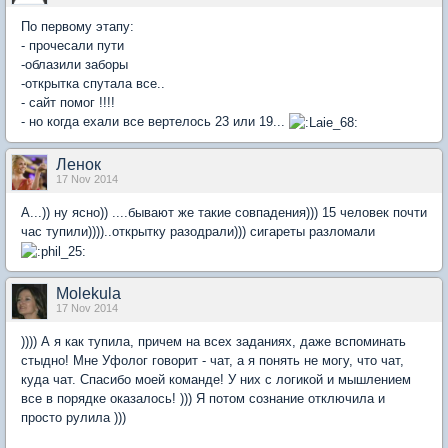
По первому этапу:
- прочесали пути
-облазили заборы
-открытка спутала все..
- сайт помог !!!!
- но когда ехали все вертелось 23 или 19...
Ленок
17 Nov 2014
А...)) ну ясно)) ....бывают же такие совпадения))) 15 человек почти
час тупили))))..открытку разодрали))) сигареты разломали
Molekula
17 Nov 2014
)))) А я как тупила, причем на всех заданиях, даже вспоминать
стыдно! Мне Уфолог говорит - чат, а я понять не могу, что чат,
куда чат. Спасибо моей команде! У них с логикой и мышлением
все в порядке оказалось! ))) Я потом сознание отключила и
просто рулила )))