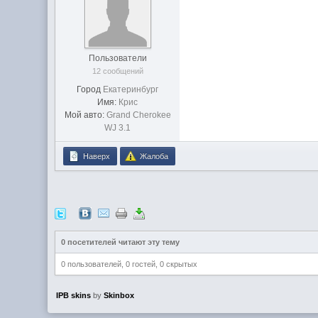
Пользователи
12 сообщений
Город
Екатеринбург
Имя:
Крис
Мой авто:
Grand Cherokee
WJ 3.1
Наверх
Жалоба
0 посетителей читают эту тему
0 пользователей, 0 гостей, 0 скрытых
IPB skins
by
Skinbox