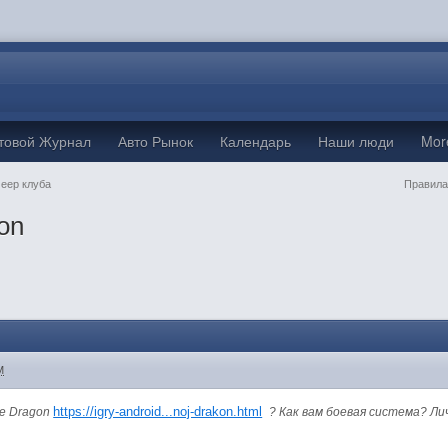
товой Журнал
Авто Рынок
Календарь
Наши люди
Mo
Jeep клуба
Правила
on
M
https://igry-android...noj-drakon.html
le Dragon
? Как вам боевая система? Л