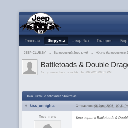
Главная
Форумы
Jeep Чат
Галерея
Бор
JEEP-CLUB.BY
→
Белорусский Jeep клуб
→
Жизнь белорусского 
Battletoads & Double Drag
Автор темы:
kiss_onnights
,
Jun 06 2025 09:31 PM
Пока никто не отвечал в этой теме...
kiss_onnights
Отправлено
06 June 2025 - 09:31 P
Посетитель
Кто играл в Battletoads & Doub