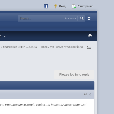
Вход
Регистрация
Эта тема
re
 и положения JEEP-CLUB.BY
Просмотр новых публикаций (0)
Please log in to reply
#1
ично мне нравится комбо жабок, но драконы тоже мощные!