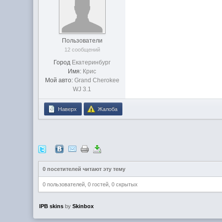
Пользователи
12 сообщений
Город
Екатеринбург
Имя:
Крис
Мой авто:
Grand Cherokee
WJ 3.1
Наверх
Жалоба
0 посетителей читают эту тему
0 пользователей, 0 гостей, 0 скрытых
IPB skins
by
Skinbox