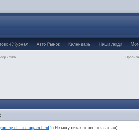
товой Журнал
Авто Рынок
Календарь
Наши люди
Mo
Jeep клуба
Правила
M
ogrammy-dl...-instagram.html
?) Не могу никак от нее отказаться)