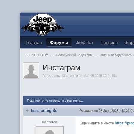
Главная
Форумы
Jeep Чат
Галерея
Бор
JEEP-CLUB.BY
→
Белорусский Jeep клуб
→
Жизнь белорусского 
Инстаграм
Автор темы:
kiss_onnights
,
Jun 05 2025 10:21 PM
Пока никто не отвечал в этой теме...
kiss_onnights
Отправлено
05 June 2025 - 10:21 P
Посетитель
https://pr
Еще сидите в Инсте