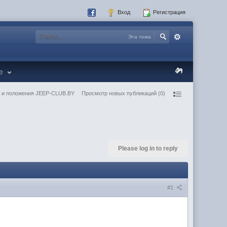
Вход
Регистрация
Эта тема
re
 и положения JEEP-CLUB.BY
Просмотр новых публикаций (0)
Please log in to reply
#1