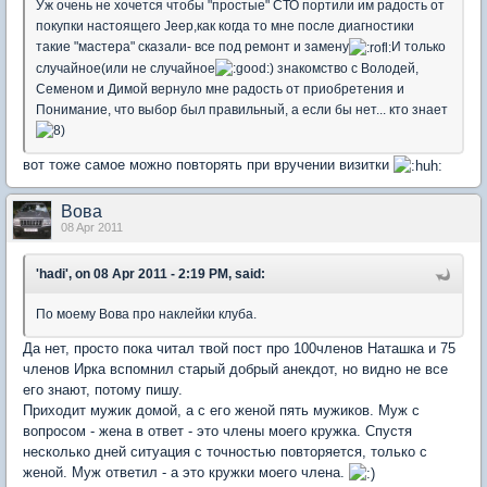
Уж очень не хочется чтобы "простые" СТО портили им радость от
покупки настоящего Jeep,как когда то мне после диагностики
такие "мастера" сказали- все под ремонт и замену
И только
случайное(или не случайное
) знакомство с Володей,
Семеном и Димой вернуло мне радость от приобретения и
Понимание, что выбор был правильный, а если бы нет... кто знает
вот тоже самое можно повторять при вручении визитки
Вова
08 Apr 2011
'hadi', on 08 Apr 2011 - 2:19 PM, said:
По моему Вова про наклейки клуба.
Да нет, просто пока читал твой пост про 100членов Наташка и 75
членов Ирка вспомнил старый добрый анекдот, но видно не все
его знают, потому пишу.
Приходит мужик домой, а с его женой пять мужиков. Муж с
вопросом - жена в ответ - это члены моего кружка. Спустя
несколько дней ситуация с точностью повторяется, только с
женой. Муж ответил - а это кружки моего члена.