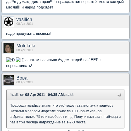
да!!!я думаю, дима прав!!!!награждаются первые 3 места каждый
месяц!!!!и народ подсядет
vasilich
08 Apr 2011
надо продумать нюансы!
Molekula
08 Apr 2011
а потом насильно будем людей на JEEPы
пересаживать!
Вова
08 Apr 2011
'hadi', on 08 Apr 2011 - 04:35 AM, said:
Председатель(все знают кто это) ведет статистику, к примеру
Наталья в первом квартале привела 100 новых членов,
а Ирина только 75 или наоборот и т.д. Получиться стат- таблица и
раз в три месяца награждение за 1-2-3 места