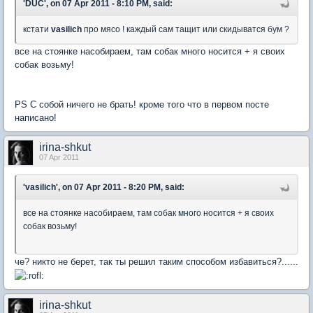
'DUC', on 07 Apr 2011 - 8:10 PM, said:
кстати
vasilich
про мясо ! каждый сам тащит или скидыватся бум ?
все на стоянке насобираем, там собак много носится + я своих
собак возьму!
PS С собой ничего не брать! кроме того что в первом посте
написано!
irina-shkut
07 Apr 2011
'vasilich', on 07 Apr 2011 - 8:20 PM, said:
все на стоянке насобираем, там собак много носится + я своих
собак возьму!
че? никто не берет, так ты решил таким способом избавиться?......
irina-shkut