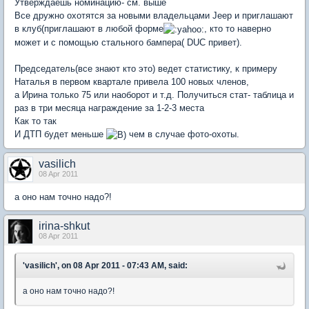
Утверждаешь номинацию- см. выше
Все дружно охотятся за новыми владельцами Jeep и приглашают
в клуб(приглашают в любой форме
, кто то наверно
может и с помощью стального бампера( DUC привет).
Председатель(все знают кто это) ведет статистику, к примеру
Наталья в первом квартале привела 100 новых членов,
а Ирина только 75 или наоборот и т.д. Получиться стат- таблица и
раз в три месяца награждение за 1-2-3 места
Как то так
И ДТП будет меньше
чем в случае фото-охоты.
vasilich
08 Apr 2011
а оно нам точно надо?!
irina-shkut
08 Apr 2011
'vasilich', on 08 Apr 2011 - 07:43 AM, said:
а оно нам точно надо?!