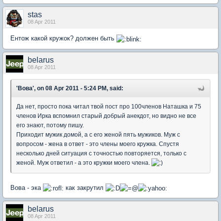
stas
08 Apr 2011
Ентож какой кружок? должен быть
belarus
08 Apr 2011
'Вова', on 08 Apr 2011 - 5:24 PM, said:
Да нет, просто пока читал твой пост про 100членов Наташка и 75
членов Ирка вспомнил старый добрый анекдот, но видно не все
его знают, потому пишу.
Приходит мужик домой, а с его женой пять мужиков. Муж с
вопросом - жена в ответ - это члены моего кружка. Спустя
несколько дней ситуация с точностью повторяется, только с
женой. Муж ответил - а это кружки моего члена.
Вова - эка
как закрутил
belarus
08 Apr 2011