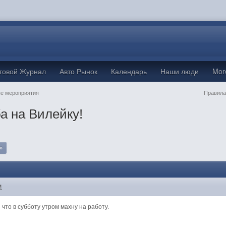
товой Журнал
Авто Рынок
Календарь
Наши люди
Mo
е мероприятия
Правила
а на Вилейку!
»
M
 что в субботу утром махну на работу.