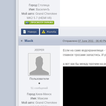
Город
Столица
Имя:
ВасиличЪ
Мой авто:
Grand Cherokee
WK2 5.7 (HEMI V8)
.ПРОСМОТР ГАРАЖА
Наверх
Жалоба
Maxik
Отправлено
07 June 2011 - 06:40 P
JEEPER
Если на само водохранилище - т
главное тросами запастись. И 
а вот как бы между прочим на 
Пользователи
51 сообщений
Город
Киев-Минск
Имя:
Максим
Мой авто:
Grand Cherokee