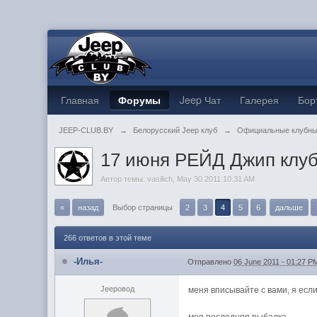
Главная
Форумы
Jeep Чат
Галерея
Бор
JEEP-CLUB.BY
→
Белорусский Jeep клуб
→
Официальные клубны
17 июня РЕЙД Джип клуб
Автор темы:
vasilich
,
May 30 2011 10:31 AM
«
назад
Выбор страницы
2
3
4
5
6
дальше
266 ответов в этой теме
-Илья-
Отправлено
06 June 2011 - 01:27 P
Jeepовод
меня вписывайте с вами, я если