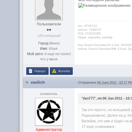
моя последняя рыбалка
Пользователи
мтс. 8740713
velcom. 7438372
ICQ: 473533285
129 сообщений
Skype: zapravka_kartridjy
Город
Минск
был Grand Cherokee/ZJ 2.5td, NV249O
Имя:
Илья
сейчас Grand Cherokee/WK 3.0crd, Qua
Мой авто:
я еще не понял
что у меня
Наверх
Жалоба
vasilich
Отправлено
06 June 2011 - 02:17 P
основатель
'Van777', on 06 Jun 2011 - 10:
Так это просто, по кольцевой
Радошковичи). Далее на д. Ил
Вилейка, это уже и будет на 
17 еще созвонимся.
Администратор