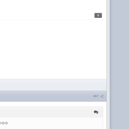
0
#67
икофф