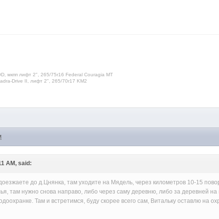
D, мкпп лифт 2", 265/75r16 Federal Couragia MT
dra-Drive II, лифт 2", 265/70r17 KM2
M
11 AM, said:
 доезжаете до д.Цнянка, там уходите на Мядель, через километров 10-15 пово
ья, там нужно снова направо, либо через саму деревню, либо за деревней на 
водоохранке. Там и встретимся, буду скорее всего сам, Витальку оставлю на 