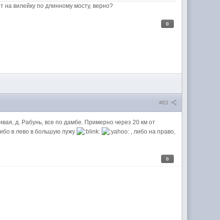
ит на вилейку по длинному мосту, верно?
0
#63
вая, д. Рабунь, все по дамбе. Примерно через 20 км от
либо в лево в большую лужу
, либо на право,
0