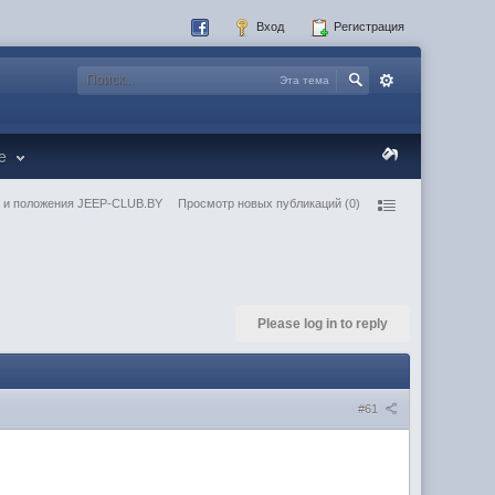
Вход
Регистрация
Эта тема
re
 и положения JEEP-CLUB.BY
Просмотр новых публикаций (0)
Please log in to reply
#61