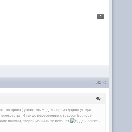
0
#62
рот на право ( указатель Мядель, прямо дорога уходит на
перекрестке. И так до пересечения с трассой Борисов-
охране поляны, второй машины то пока нет
Да и ближе к