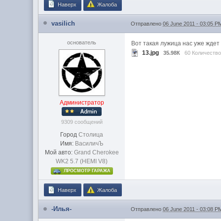
Наверх
Жалоба
vasilich
Отправлено
06 June 2011 - 03:05 P
основатель
Вот такая лужица нас уже ждет
13.jpg
35.98К
60 Количество
Администратор
9309 сообщений
Город
Столица
Имя:
ВасиличЪ
Мой авто:
Grand Cherokee
WK2 5.7 (HEMI V8)
.ПРОСМОТР ГАРАЖА
Наверх
Жалоба
-Илья-
Отправлено
06 June 2011 - 03:08 P