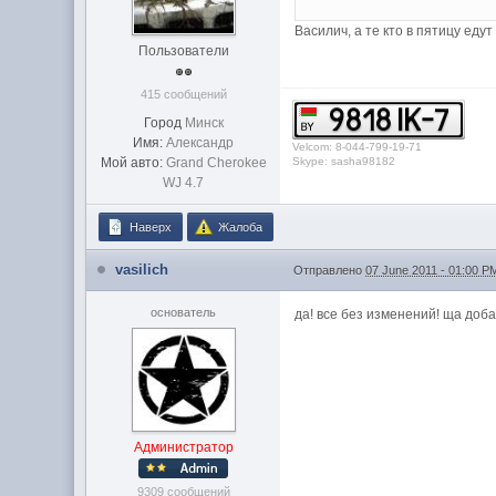
Василич, а те кто в пятицу еду
Пользователи
415 сообщений
Город
Минск
Имя:
Александр
Velcom: 8-044-799-19-71
Мой авто:
Grand Cherokee
Skype: sasha98182
WJ 4.7
Наверх
Жалоба
vasilich
Отправлено
07 June 2011 - 01:00 P
основатель
да! все без изменений! ща доб
Администратор
9309 сообщений