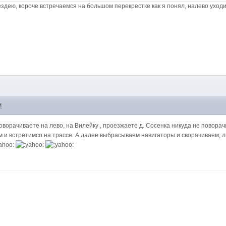
 ездею, короче встречаемся на большом перекрестке как я понял, налево уход
M
оворачиваете на лево, на Вилейку , проезжаете д. Сосенка никуда не поворачи
ам и встретимсо на трассе. А далее выбрасываем навигаторы и сворачиваем, 