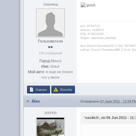
Jeepовод
мтс. 8740713
velcom. 7438372
ICQ: 473533285
Skype: zapravka_kartridjy
Пользователи
был Grand Cherokee/ZJ 2.5td, NV249O
сейчас Grand Cherokee/WK 3.0crd, Qua
129 сообщений
Город
Минск
Имя:
Илья
Мой авто:
я еще не понял
что у меня
Наверх
Жалоба
Alex
Отправлено
07 June 2011 - 12:29 P
JEEPER
'vasilich', on 06 Jun 2011 - 11