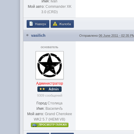
Имя:
Ivan
Мой авто:
Commander XK
3.0 (CRD)
Наверх
Жалоба
vasilich
Отправлено
06 June 2011 - 02:35 P
основатель
Администратор
9309 сообщений
Город
Столица
Имя:
ВасиличЪ
Мой авто:
Grand Cherokee
WK2 5.7 (HEMI V8)
.ПРОСМОТР ГАРАЖА