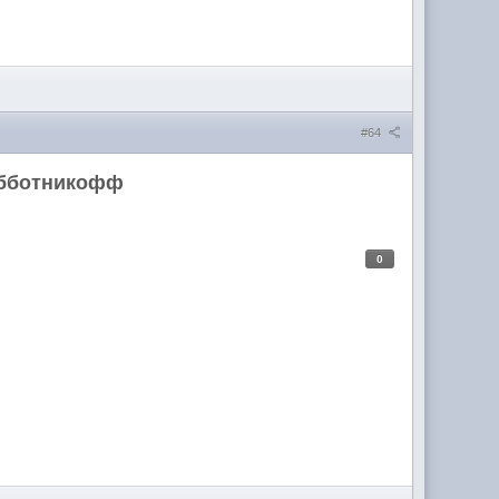
#64
убботникофф
0