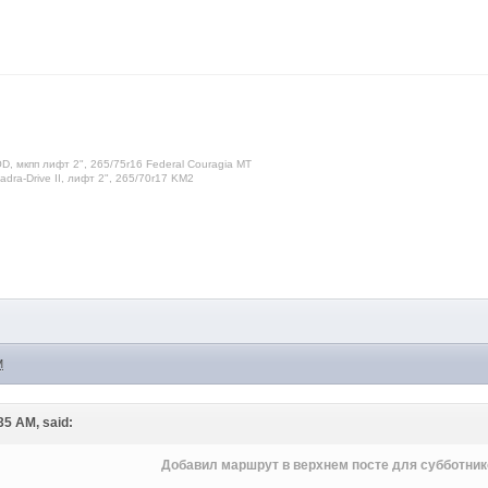
D, мкпп лифт 2", 265/75r16 Federal Couragia MT
dra-Drive II, лифт 2", 265/70r17 KM2
M
:35 AM, said:
Добавил маршрут в верхнем посте для субботн