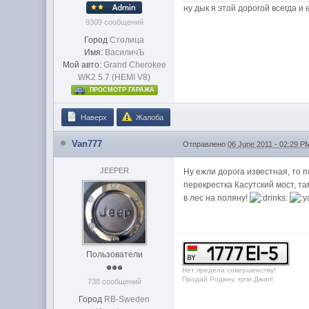
ну дык я этой дорогой всегда и
9309 сообщений
Город
Столица
Имя:
ВасиличЪ
Мой авто:
Grand Cherokee
WK2 5.7 (HEMI V8)
.ПРОСМОТР ГАРАЖА
Наверх
Жалоба
Van777
Отправлено
06 June 2011 - 02:29 P
JEEPER
Ну ежли дорога известная, то п
перекрестка Касутский мост, т
в лес на поляну!
Пользователи
Нет предела совершенству!
Продай Родину, купи Джип!
738 сообщений
Город
RB-Sweden