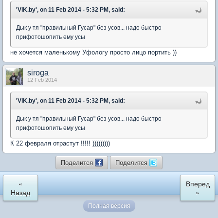
'ViK.by', on 11 Feb 2014 - 5:32 PM, said:
Дык у тя "правильный Гусар" без усов... надо быстро
прифотошопить ему усы
не хочется маленькому Уфологу просто лицо портить ))
siroga
12 Feb 2014
'ViK.by', on 11 Feb 2014 - 5:32 PM, said:
Дык у тя "правильный Гусар" без усов... надо быстро
прифотошопить ему усы
К 22 февраля отрастут !!!!! )))))))))
Поделится
Поделится
«
Вперед
Назад
»
Полная версия