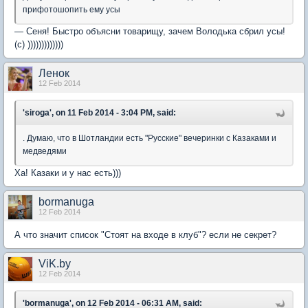
прифотошопить ему усы
— Сеня! Быстро объясни товарищу, зачем Володька сбрил усы!
(с) )))))))))))))
Ленок
12 Feb 2014
'siroga', on 11 Feb 2014 - 3:04 PM, said:
. Думаю, что в Шотландии есть "Русские" вечеринки с Казаками и
медведями
Ха! Казаки и у нас есть)))
bormanuga
12 Feb 2014
А что значит список "Стоят на входе в клуб"? если не секрет?
ViK.by
12 Feb 2014
'bormanuga', on 12 Feb 2014 - 06:31 AM, said: