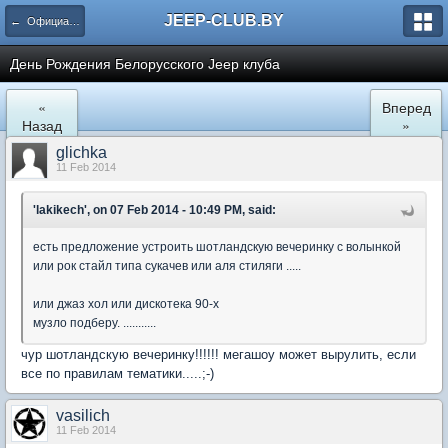
JEEP-CLUB.BY
← Официальные клубные мероприятия
День Рождения Белорусского Jeep клуба
«
Вперед
Назад
»
glichka
11 Feb 2014
'lakikech', on 07 Feb 2014 - 10:49 PM, said:
есть предложение устроить шотландскую вечеринку с волынкой
или рок стайл типа сукачев или аля стиляги .....
или джаз хол или дискотека 90-х
музло подберу. ...........
чур шотландскую вечеринку!!!!!! мегашоу может вырулить, если
все по правилам тематики.....;-)
vasilich
11 Feb 2014