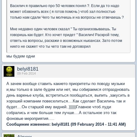
Василич я правильно про 50 человек понял ?. Если да то надо
может обзвонить всех ( я готов помочь ) чтоб зал полностью
только нам сдали Чего ты молчишь и на вопросы не отвечаешь ?
Мне недавно один человек сказал " Ты организовываешь. Ты
говоришь как будет. Кто хочет придет " Василич! Раскрой тему,
ответь на вопросы, раскажи о возможных ньюансах. Зато потом
никто не скажет что ты чето там не договорил
мы будем одни
belyi8181
09 Feb 2014
А зачем вообще ставить какието приоритеты по поводу музыки
и,мы только в зале будем или нет, мы собираемся отпраздновать
день варенье клуба, встретиться пообщаться, выпить ,закусить в
хорошей компании повеселиться....Как сделает Василичь так и
будет....Он старшой ему видней..))))))Главное чтоб луди
собрались и чем больше тем лучше....А остальное это так
фоновые мероприятия.....
Сообщение изменено:
belyi8181
(09 February 2014 - 11:41 AM)