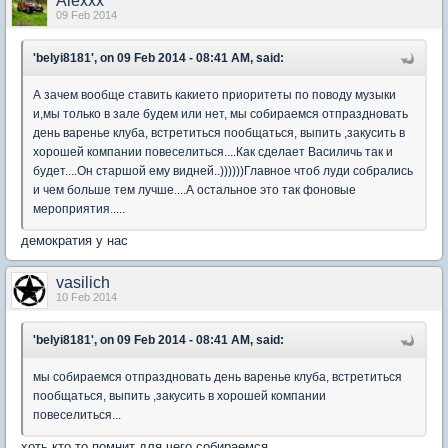
Alexxx
09 Feb 2014
'belyi8181', on 09 Feb 2014 - 08:41 AM, said:
А зачем вообще ставить какието приоритеты по поводу музыки
и,мы только в зале будем или нет, мы собираемся отпраздновать
день варенье клуба, встретиться пообщаться, выпить ,закусить в
хорошей компании повеселиться....Как сделает Василичь так и
будет....Он старшой ему видней..))))))Главное чтоб луди собрались
и чем больше тем лучше....А остальное это так фоновые
мероприятия.....
демократия у нас
vasilich
10 Feb 2014
'belyi8181', on 09 Feb 2014 - 08:41 AM, said:
мы собираемся отпраздновать день варенье клуба, встретиться
пообщаться, выпить ,закусить в хорошей компании
повеселиться...
хоть кто то помнит для чего собираемся...