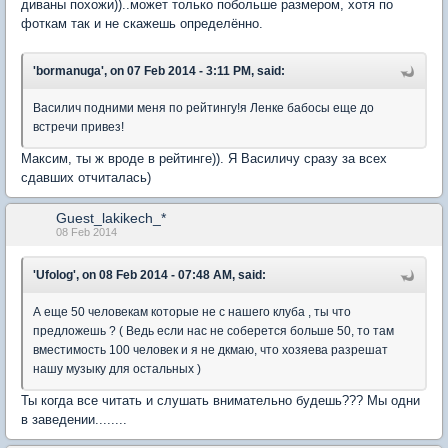
диваны похожи))..может только побольше размером, хотя по
фоткам так и не скажешь определённо.
'bormanuga', on 07 Feb 2014 - 3:11 PM, said:
Василич подними меня по рейтингу!я Ленке бабосы еще до
встречи привез!
Максим, ты ж вроде в рейтинге)). Я Василичу сразу за всех
сдавших отчиталась)
Guest_lakikech_*
08 Feb 2014
'Ufolog', on 08 Feb 2014 - 07:48 AM, said:
А еще 50 человекам которые не с нашего клуба , ты что
предложешь ? ( Ведь если нас не соберется больше 50, то там
вместимость 100 человек и я не дкмаю, что хозяева разрешат
нашу музыку для остальных )
Ты когда все читать и слушать внимательно будешь??? Мы одни
в заведении........