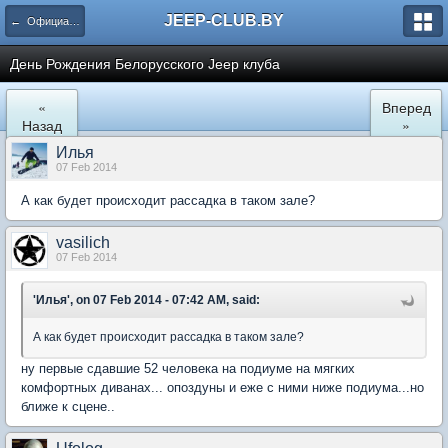
JEEP-CLUB.BY
← Официальные клубные мероприятия
День Рождения Белорусского Jeep клуба
«
Вперед
Назад
»
Илья
07 Feb 2014
А как будет происходит рассадка в таком зале?
vasilich
07 Feb 2014
'Илья', on 07 Feb 2014 - 07:42 AM, said:
А как будет происходит рассадка в таком зале?
ну первые сдавшие 52 человека на подиуме на мягких
комфортных диванах... опоздуны и еже с ними ниже подиума...но
ближе к сцене..