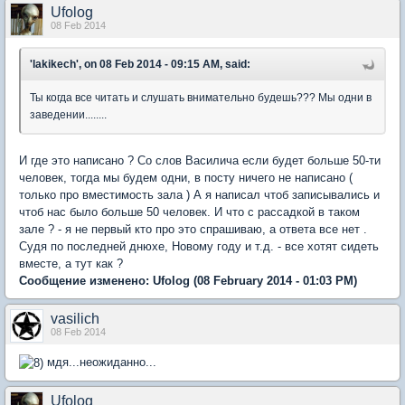
Ufolog
08 Feb 2014
'lakikech', on 08 Feb 2014 - 09:15 AM, said:
Ты когда все читать и слушать внимательно будешь??? Мы одни в
заведении........
И где это написано ? Со слов Василича если будет больше 50-ти
человек, тогда мы будем одни, в посту ничего не написано (
только про вместимость зала ) А я написал чтоб записывались и
чтоб нас было больше 50 человек. И что с рассадкой в таком
зале ? - я не первый кто про это спрашиваю, а ответа все нет .
Судя по последней днюхе, Новому году и т.д. - все хотят сидеть
вместе, а тут как ?
Сообщение изменено:
Ufolog
(08 February 2014 - 01:03 PM)
vasilich
08 Feb 2014
мдя...неожиданно...
Ufolog