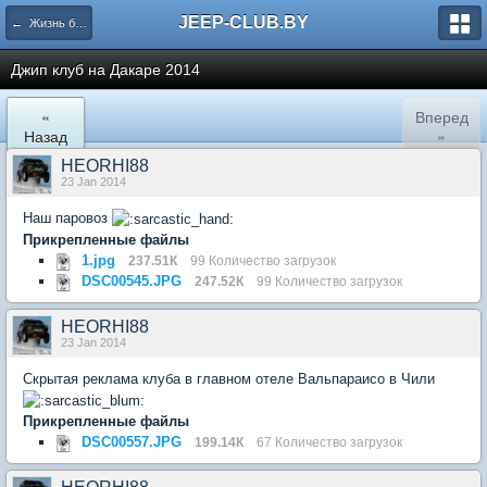
JEEP-CLUB.BY
← Жизнь белорусского Jeep клуба
Джип клуб на Дакаре 2014
«
Вперед
Назад
»
HEORHI88
23 Jan 2014
Наш паровоз
Прикрепленные файлы
1.jpg
237.51К
99 Количество загрузок
DSC00545.JPG
247.52К
99 Количество загрузок
HEORHI88
23 Jan 2014
Скрытая реклама клуба в главном отеле Вальпараисо в Чили
Прикрепленные файлы
DSC00557.JPG
199.14К
67 Количество загрузок