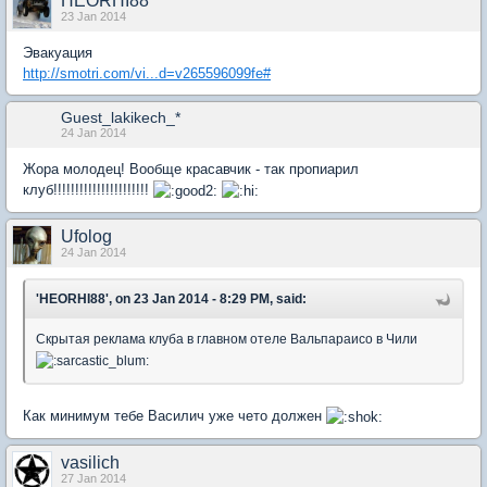
HEORHI88
23 Jan 2014
Эвакуация
http://smotri.com/vi...d=v265596099fe#
Guest_lakikech_*
24 Jan 2014
Жора молодец! Вообще красавчик - так пропиарил
клуб!!!!!!!!!!!!!!!!!!!!!!
Ufolog
24 Jan 2014
'HEORHI88', on 23 Jan 2014 - 8:29 PM, said:
Скрытая реклама клуба в главном отеле Вальпараисо в Чили
Как минимум тебе Василич уже чето должен
vasilich
27 Jan 2014